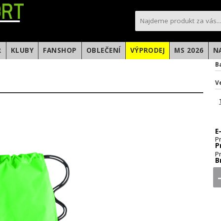
sportfotbal.cz
R
KLUBY
FANSHOP
OBLEČENÍ
VÝPRODEJ
MS 2026
N
B
V
E
P
P
P
B