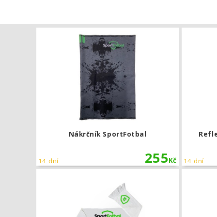
Nákrčník Sp
Nákrčník SportFotbal
Refl
255
Kč
14 dní
14 dní
Šála tištěná