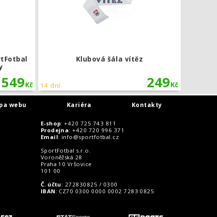
rtFotbal
Klubová šála vítěz
y
549
249
Kč
Kč
14 dní
pa webu
Kariéra
Kontakty
E-shop
: +420 725 743 811
Prodejna
: +420 720 996 371
Email
:
info@sportfotbal.cz
SportFotbal s.r.o.
Voroněžská 28
Praha 10 Vršovice
101 00
Č. účtu
: 272830825 / 0300
IBAN
: CZ70 0300 0000 0002 7283 0825