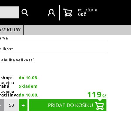
Uživatelský účet
Košík
POLOŽEK: 0
0
KČ
AŠE KLUBY
arva
elikost
Tabulka velikostí
-shop:
do 10.08.
rodejna
raha:
Skladem
rodejna
119
ratislava:
do 10.08.
Kč
–
+
PŘIDAT DO KOŠÍKU