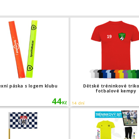
ortFotbal
Reflexní páska s logem klubu
exní páska s logem klubu
Dětské tréninkové trik
fotbalové kempy
44
Kč
14 dní
 s logem klubu
Látka na rohový praporek s logem k