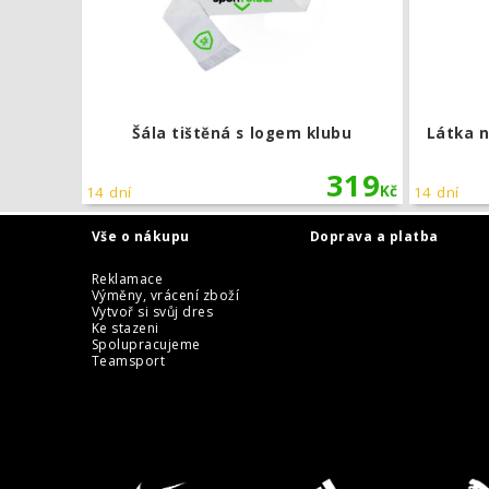
Šála tištěná s logem klubu
Látka 
319
Kč
14 dní
14 dní
Vše o nákupu
Doprava a platba
Reklamace
Výměny, vrácení zboží
Vytvoř si svůj dres
Ke stazeni
Spolupracujeme
Teamsport