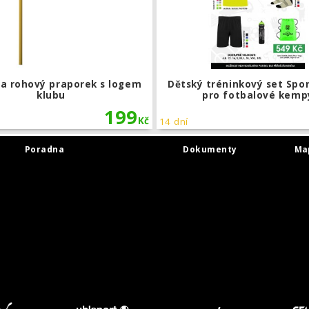
na rohový praporek s logem
Dětský tréninkový set Spo
klubu
pro fotbalové kemp
199
Kč
14 dní
Poradna
Dokumenty
Ma