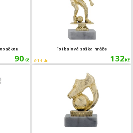
kopačkou
Fotbalová soška hráče
90
132
Kč
Kč
3-14 dní
Fotbalová soška míče s kopačkou