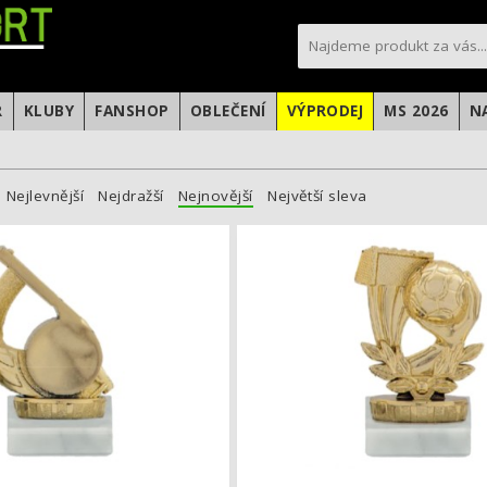
sportfotbal.cz
R
KLUBY
FANSHOP
OBLEČENÍ
VÝPRODEJ
MS 2026
N
Nejlevnější
Nejdražší
Nejnovější
Největší sleva
Fotbalová soška píšťalka