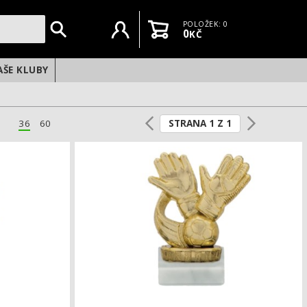
Uživatelský účet
Košík
POLOŽEK: 0
0
KČ
AŠE KLUBY
STRANA 1 Z 1
36
60
Fotbalová soška EDICE FOTBAL