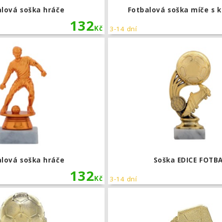
alová soška hráče
Fotbalová soška míče s 
132
Kč
3-14 dní
Fotbalová soška hráče
alová soška hráče
Soška EDICE FOTB
132
Kč
3-14 dní
Fotbalová soška fotbalový míč