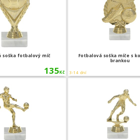
á soška fotbalový míč
Fotbalová soška míče s k
brankou
135
Kč
3-14 dní
Fotbalová soška hráče