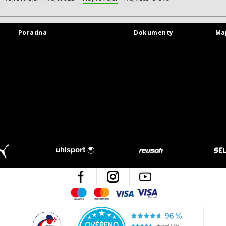
Poradna
Dokumenty
Ma
Facebook
Instagram
Youtube
Maestro
Mastercard
Visa
Visa Electron
Česká kvalita
Ověřen