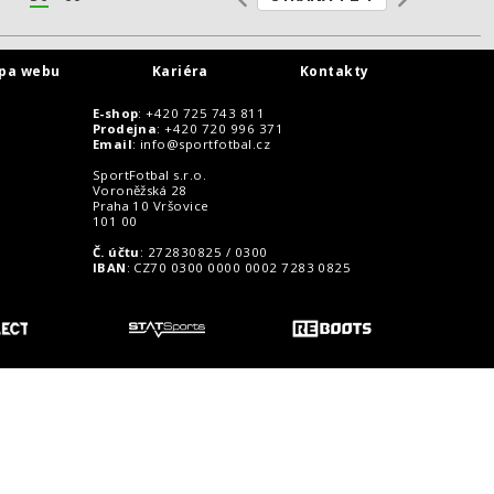
pa webu
Kariéra
Kontakty
E-shop
: +420 725 743 811
Prodejna
: +420 720 996 371
Email
:
info@sportfotbal.cz
SportFotbal s.r.o.
Voroněžská 28
Praha 10 Vršovice
101 00
Č. účtu
: 272830825 / 0300
IBAN
: CZ70 0300 0000 0002 7283 0825
o zákazníky