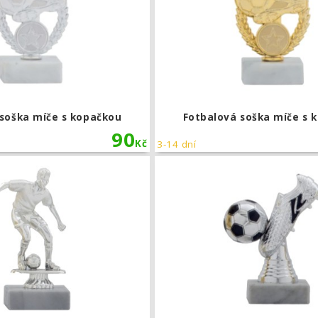
 soška míče s kopačkou
Fotbalová soška míče s 
90
Kč
3-14 dní
Fotbalová soška hráče