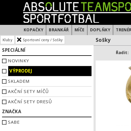
KOPAČKY
BRANKÁŘ
MÍČE
DOPLŇKY
TRENÉ
Sošky
Kluby
Sportovní ceny / Sošky
SPECIÁLNÍ
Řadit:
NOVINKY
VÝPRODEJ
SKLADEM
AKČNÍ SETY MÍČŮ
AKČNÍ SETY DRESŮ
ZNAČKA
SABE