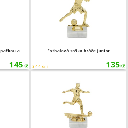
opačkou a
Fotbalová soška hráče Junior
145
135
Kč
Kč
3-14 dní
Fotbalová soška hráče