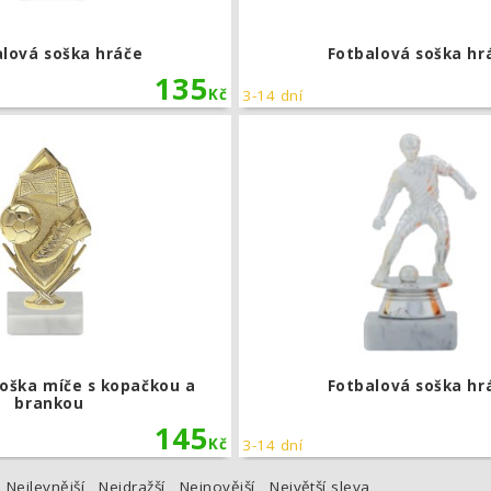
alová soška hráče
Fotbalová soška hr
135
Kč
3-14 dní
Fotbalová soška míče s kopačkou a b
soška míče s kopačkou a
Fotbalová soška hr
brankou
145
Kč
3-14 dní
Nejlevnější
Nejdražší
Nejnovější
Největší sleva