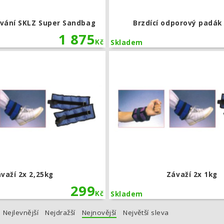
ování SKLZ Super Sandbag
Brzdící odporový padák
1 875
Kč
Skladem
Závaží 2x 2,25kg
važí 2x 2,25kg
Závaží 2x 1kg
299
Kč
Skladem
Nejlevnější
Nejdražší
Nejnovější
Největší sleva