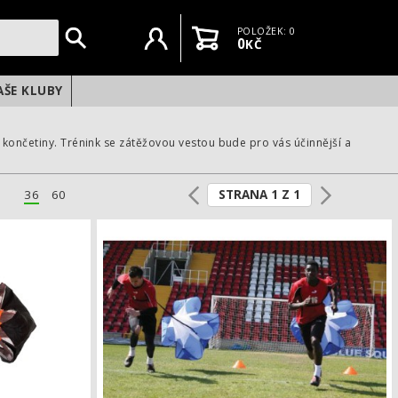
Uživatelský účet
Košík
POLOŽEK: 0
0
KČ
AŠE KLUBY
 končetiny. Trénink se zátěžovou vestou bude pro vás účinnější a
STRANA 1 Z 1
36
60
g
Brzdící odporový padák Chutes