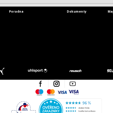
Poradna
Dokumenty
Ma
Facebook
Instagram
Youtube
Maestro
Mastercard
Visa
Visa Electron
Česká kvalita
Ověřen