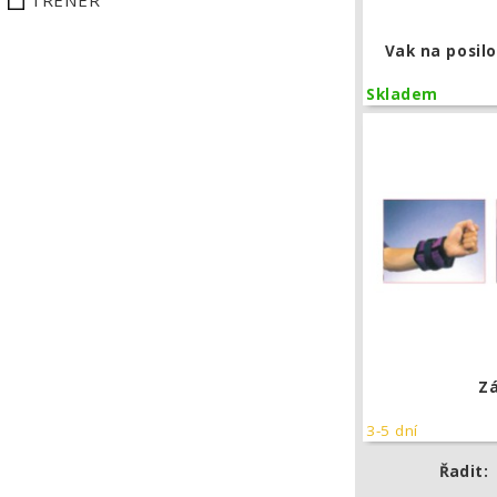
TRENÉR
Vak na posil
Skladem
Zá
3-5 dní
Řadit: