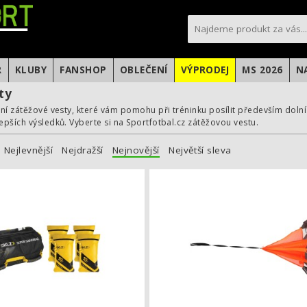
sportfotbal.cz
R
KLUBY
FANSHOP
OBLEČENÍ
VÝPRODEJ
MS 2026
N
ty
ní zátěžové vesty, které vám pomohu při tréninku posílit především dolní
pších výsledků. Vyberte si na Sportfotbal.cz zátěžovou vestu.
Nejlevnější
Nejdražší
Nejnovější
Největší sleva
Vak na posilování SKLZ Super Sandba