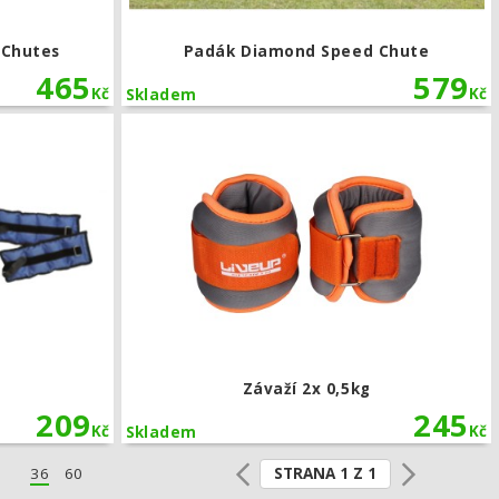
 Chutes
Padák Diamond Speed Chute
465
579
Kč
Kč
Skladem
Závaží 2x 1kg
Závaží 2x 0,5kg
209
245
Kč
Kč
Skladem
STRANA 1 Z 1
36
60