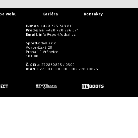
pa webu
Kariéra
Kontakty
E-shop
: +420 725 743 811
Prodejna
: +420 720 996 371
Email
:
info@sportfotbal.cz
SportFotbal s.r.o.
Voroněžská 28
Praha 10 Vršovice
101 00
Č. účtu
: 272830825 / 0300
IBAN
: CZ70 0300 0000 0002 7283 0825
o zákazníky