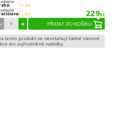
rodejna
raha:
14 dní
rodejna
229
ratislava:
14 dní
Kč
–
+
PŘIDAT DO KOŠÍKU
a tento produkt se nevztahují žádné slevové
kce ani zvýhodněné nabídky.