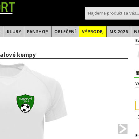
sportfotbal.cz
R
KLUBY
FANSHOP
OBLEČENÍ
VÝPRODEJ
MS 2026
N
B
tbalové kempy
V
E