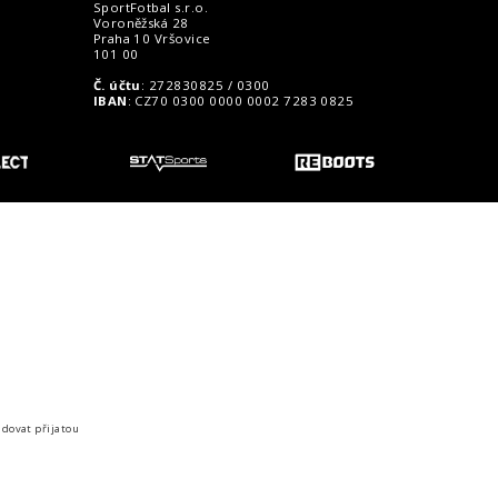
SportFotbal s.r.o.
Voroněžská 28
Praha 10 Vršovice
101 00
Č. účtu
: 272830825 / 0300
IBAN
: CZ70 0300 0000 0002 7283 0825
o zákazníky
idovat přijatou