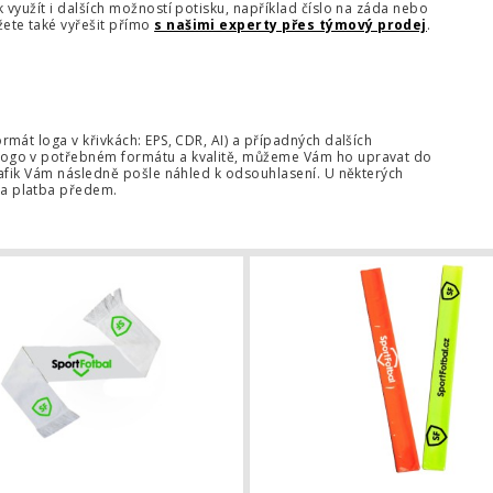
 využít i dalších možností potisku, například číslo na záda nebo
ete také vyřešit přímo
s našimi experty přes týmový prodej
.
mát loga v křivkách: EPS, CDR, AI) a případných dalších
logo v potřebném formátu a kvalitě, můžeme Vám ho upravat do
afik Vám následně pošle náhled k odsouhlasení. U některých
a platba předem.
ogem klubu - potisk
Šála tištěná s logem klubu