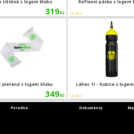
a tištěná s logem klubu
Reflexní páska s logem 
319
Kč
14 dní
 vítěz - motiv 7
Šála pletená s logem klubu
a pletená s logem klubu
Láhev 1l - hubice s logem
349
Kč
14 dní
Poradna
Dokumenty
Ma