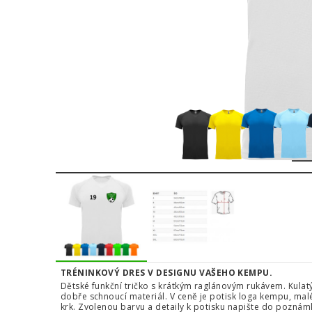
1
TRÉNINKOVÝ DRES V DESIGNU VAŠEHO KEMPU.
Dětské funkční tričko s krátkým raglánovým rukávem. Kulatý
dobře schnoucí materiál. V ceně je potisk loga kempu, malé
krk. Zvolenou barvu a detaily k potisku napište do pozná