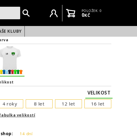
Uživatelský účet
Košík
POLOŽEK: 0
0
KČ
AŠE KLUBY
arva
elikost
VELIKOST
4 roky
8 let
12 let
16 let
Tabulka velikostí
NEXT
-shop:
14 dní