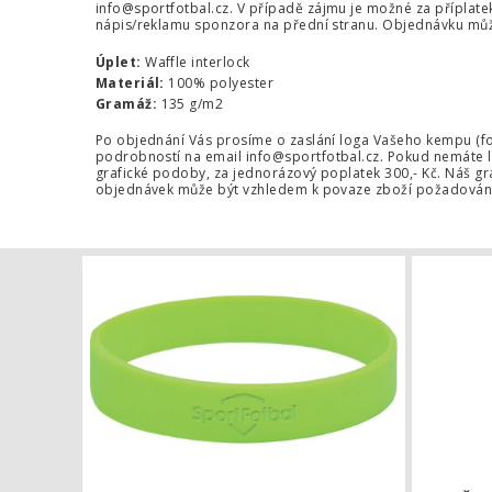
info@sportfotbal.cz
. V případě zájmu je možné za příplatek
nápis/reklamu sponzora na přední stranu. Objednávku můž
Úplet:
Waffle interlock
Materiál:
100% polyester
Gramáž:
135 g/m2
Po objednání Vás prosíme o zaslání loga Vašeho kempu (for
podrobností na email
info@sportfotbal.cz
. Pokud nemáte 
grafické podoby, za jednorázový poplatek 300,- Kč. Náš gr
objednávek může být vzhledem k povaze zboží požadován
Náramek s l