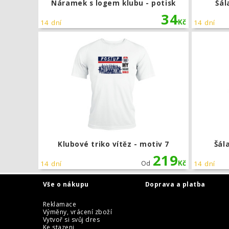
Náramek s logem klubu - potisk
Šál
34
Kč
14 dní
14 dní
Klubové triko
Klubové triko vítěz - motiv 7
Šál
219
Kč
14 dní
Od
14 dní
Vše o nákupu
Doprava a platba
Reklamace
Výměny, vrácení zboží
Vytvoř si svůj dres
Ke stazeni