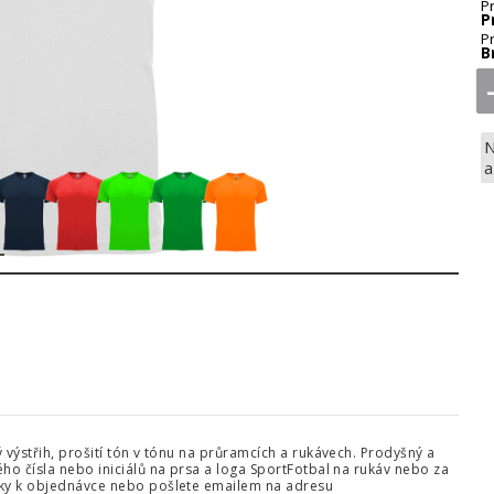
P
P
P
B
N
a
2
 výstřih, prošití tón v tónu na průramcích a rukávech. Prodyšný a
ho čísla nebo iniciálů na prsa a loga SportFotbal na rukáv nebo za
mky k objednávce nebo pošlete emailem na adresu