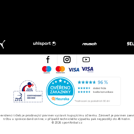
Facebook
Instagram
Youtube
Maestro
Mastercard
Visa
Visa Electron
Česká kvalita
Ověřen
 evidenci tržeb je prodávající povinen vystavit kupujícímu účtenku. Zároveň je povinen zaev
tržbu u správce daně online; v případě technického výpadku pak nejpozději do 48 hodin.
© 2026 sportfotbal.cz