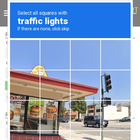
Menu
Vyhledat
Uživatelský účet
Košík
Přihlášení
Email:
Heslo:
OBNOVA ZAPOMENUTÉHO HESLA
Registrace
Email: