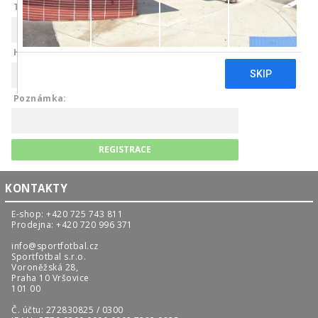
Telefon:
Heslo:
Poznámka:
KONTAKTY
E-shop: +420 725 743 811
Prodejna: +420 720 996 371
info@sportfotbal.cz
Sportfotbal s.r.o.
Voroněžská 28,
Praha 10 Vršovice
101 00
Č. účtu: 272830825 / 0300