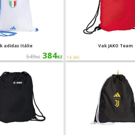
k adidas Itálie
Vak JAKO Team
384
549
Kč
Kč
14 dní
Vak JAKO Team