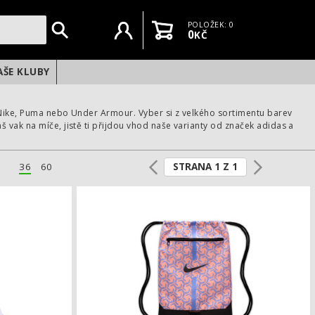
Uživatelský účet
Košík
POLOŽEK: 0
0
KČ
AŠE KLUBY
 Nike, Puma nebo Under Armour. Vyber si z velkého sortimentu barev
 vak na míče, jistě ti přijdou vhod naše varianty od značek adidas a
STRANA 1 Z 1
36
60
ls
Vak adidas Real Madrid