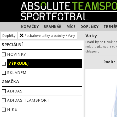
KOPAČKY
BRANKÁŘ
MÍČE
DOPLŇKY
TRENÉ
Vaky
Doplňky
Fotbalové tašky a batohy / Vaky
Hodil by se ti vak 
SPECIÁLNÍ
nebo dokonce z vaků
uhlsport.
NOVINKY
Řadit:
VÝPRODEJ
SKLADEM
ZNAČKA
ADIDAS
ADIDAS TEAMSPORT
NIKE