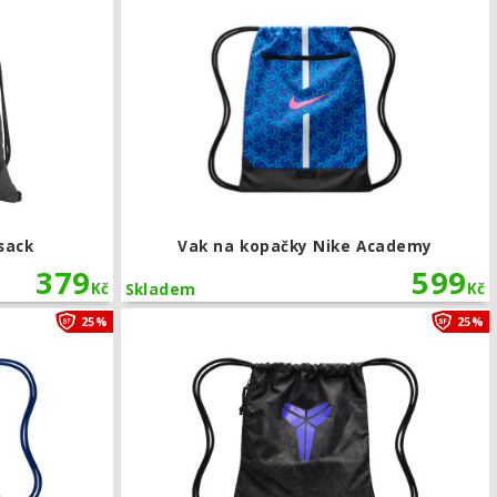
sack
Vak na kopačky Nike Academy
379
599
Kč
Kč
Skladem
itage Total 90
Vak na kopačky Nike FC Barcelona Heritage
25%
25%