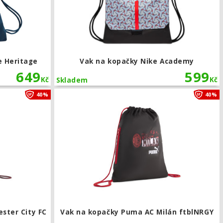
e Heritage
Vak na kopačky Nike Academy
649
599
Kč
Kč
Skladem
Vak na kopačky Puma Manchester City FC ftblNRGY
40%
40%
ster City FC
Vak na kopačky Puma AC Milán ftblNRGY