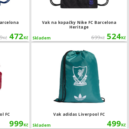
Barcelona
Vak na kopačky Nike FC Barcelona
Heritage
472
524
9
699
Kč
Kč
Kč
Kč
Skladem
Batoh adidas Liverpool FC
ol FC
Vak adidas Liverpool FC
999
499
Kč
Kč
Skladem