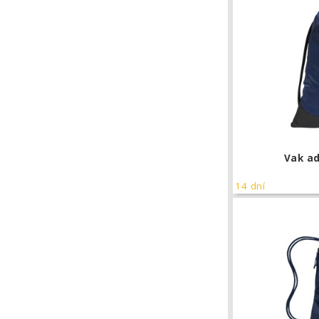
Vak ad
14 dní