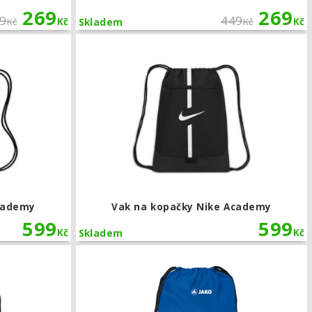
269
269
9
449
Kč
Kč
Kč
Kč
Skladem
Vak na kopačky Nike Academy
cademy
Vak na kopačky Nike Academy
599
599
Kč
Kč
Skladem
Vak JAKO Team