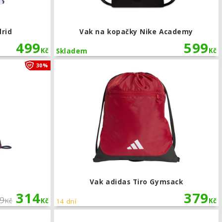
drid
Vak na kopačky Nike Academy
499
599
Kč
Kč
Skladem
Vak Puma Česko
30%
Vak adidas Tiro Gymsack
314
379
9
Kč
Kč
Kč
14 dní
Vak adidas Tiro Gymsack