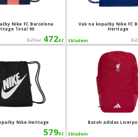
ačky Nike FC Barcelona
Vak na kopačky Nike FC 
ritage Total 90
Heritage
472
629
62
Kč
Kč
Skladem
Vak na kopačky Nike Heritage
opačky Nike Heritage
Batoh adidas Liverpo
579
Kč
Skladem