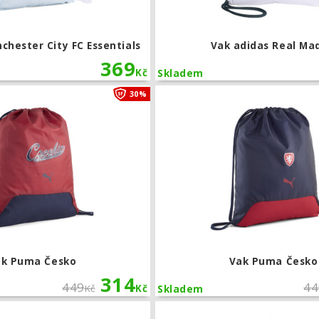
hester City FC Essentials
Vak adidas Real Ma
369
Kč
Skladem
Vak Puma Česko
30%
ak Puma Česko
Vak Puma Česko
314
449
44
Kč
Kč
Skladem
Vak adidas Tiro Gymsack