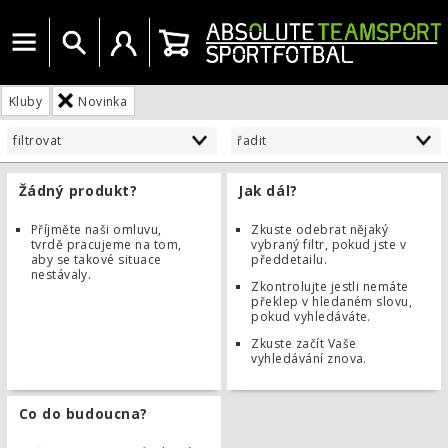
Menu
Vyhledat
Uživatelský účet
Košík
Kluby
Novinka
filtrovat
řadit
Žádný produkt?
Jak dál?
Příjměte naši omluvu,
Zkuste odebrat nějaký
tvrdě pracujeme na tom,
vybraný filtr, pokud jste v
aby se takové situace
předdetailu.
nestávaly.
Zkontrolujte jestli nemáte
překlep v hledaném slovu,
pokud vyhledáváte.
Zkuste začít Vaše
vyhledávání znova.
Co do budoucna?