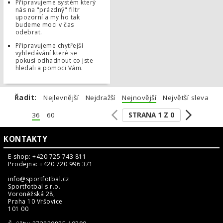
Připravujeme systém který
nás na "prázdný" filtr
upozorní a my ho tak
budeme moci v čas
odebrat.
Připravujeme chytřejší
vyhledávání které se
pokusí odhadnout co jste
hledali a pomoci Vám.
Řadit:
Nejlevnější
Nejdražší
Nejnovější
Největší sleva
STRANA 1 Z 0
36
60
KONTAKTY
E-shop: +420 725 743 811
Prodejna: +420 720 996 371
info@sportfotbal.cz
Sportfotbal s.r.o.
Voroněžská 28,
Praha 10 Vršovice
101 00