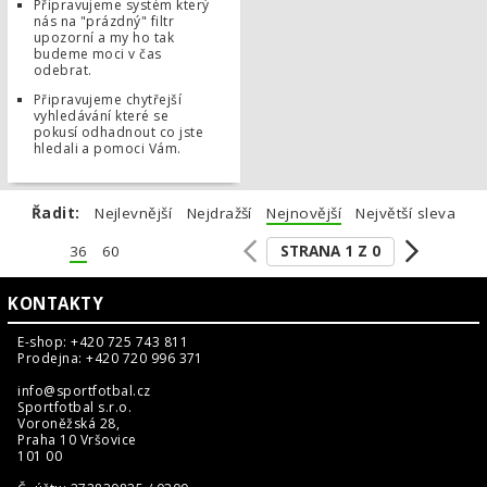
Připravujeme systém který
nás na "prázdný" filtr
upozorní a my ho tak
budeme moci v čas
odebrat.
Připravujeme chytřejší
vyhledávání které se
pokusí odhadnout co jste
hledali a pomoci Vám.
Řadit:
Nejlevnější
Nejdražší
Nejnovější
Největší sleva
STRANA 1 Z 0
36
60
KONTAKTY
E-shop: +420 725 743 811
Prodejna: +420 720 996 371
info@sportfotbal.cz
Sportfotbal s.r.o.
Voroněžská 28,
Praha 10 Vršovice
101 00