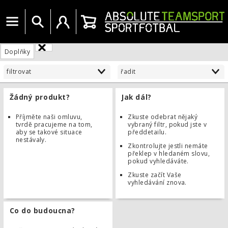
Menu
Vyhledat
Uživatelský účet
Košík
Doplňky
filtrovat
řadit
Žádný produkt?
Jak dál?
Příjměte naši omluvu,
Zkuste odebrat nějaký
tvrdě pracujeme na tom,
vybraný filtr, pokud jste v
aby se takové situace
předdetailu.
nestávaly.
Zkontrolujte jestli nemáte
překlep v hledaném slovu,
pokud vyhledáváte.
Zkuste začít Vaše
vyhledávání znova.
Co do budoucna?