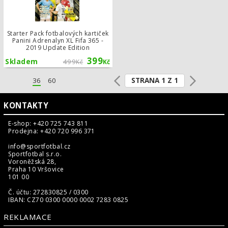
Starter Pack fotbalových kartiček
Panini Adrenalyn XL Fifa 365 -
2019 Update Edition
399
Skladem
499
Kč
Kč
STRANA 1 Z 1
36
60
KONTAKTY
E-shop: +420 725 743 811
Prodejna: +420 720 996 371
info@sportfotbal.cz
Sportfotbal s.r.o.
Voroněžská 28,
Praha 10 Vršovice
101 00
Č. účtu: 272830825 / 0300
IBAN: CZ70 0300 0000 0002 7283 0825
REKLAMACE