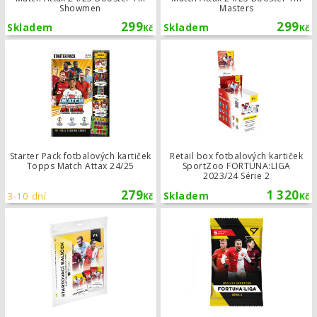
Showmen
Masters
299
299
Skladem
Skladem
Kč
Kč
Starter Pack fotbalových kartiček To
Starter Pack fotbalových kartiček
Retail box fotbalových kartiček
Topps Match Attax 24/25
SportZoo FORTUNA:LIGA
2023/24 Série 2
279
1 320
3-10 dní
Skladem
Kč
Kč
Startovací balíček SportZoo FORTUN