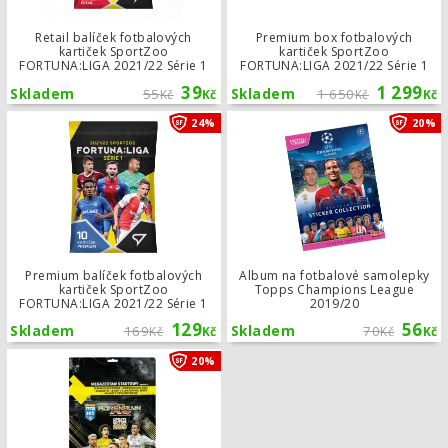
Retail balíček fotbalových
Premium box fotbalových
kartiček SportZoo
kartiček SportZoo
FORTUNA:LIGA 2021/22 Série 1
FORTUNA:LIGA 2021/22 Série 1
39
1 299
Skladem
55
Skladem
1 650
Kč
Kč
Kč
Kč
Premium balíček fotbalových kartič
24%
20%
Premium balíček fotbalových
Album na fotbalové samolepky
kartiček SportZoo
Topps Champions League
FORTUNA:LIGA 2021/22 Série 1
2019/20
129
56
Skladem
169
Skladem
70
Kč
Kč
Kč
Kč
Starter Pack fotbalových kartiček Pa
20%