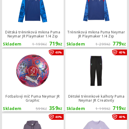
Dětská tréninková mikina Puma
Tréninková mikina Puma Neymar
Neymar JR Playmaker 1/4 Zip
JR Playmaker 1/4 Zip
719
779
Skladem
1 199
Skladem
1 299
Kč
Kč
Kč
Kč
Fotbalový míč Puma Neymar JR Grap
40%
40%
Fotbalový míč Puma Neymar JR
Dětské tréninkové kalhoty Puma
Graphic
Neymar JR Creativity
359
719
Skladem
599
Skladem
1 199
Kč
Kč
Kč
Kč
Mikina s kapucí Puma Neymar JR Crea
40%
40%