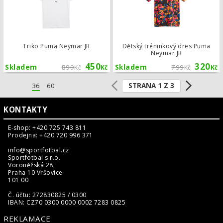
Triko Puma Neymar JR
Dětský tréninkový dres Puma
Neymar JR
450
320
Skladem
899
Skladem
799
Kč
Kč
Kč
Kč
STRANA 1 Z 3
36
60
KONTAKTY
E-shop: +420 725 743 811
Prodejna: +420 720 996 371
info@sportfotbal.cz
Sportfotbal s.r.o.
Voroněžská 28,
Praha 10 Vršovice
101 00
Č. účtu: 272830825 / 0300
IBAN: CZ70 0300 0000 0002 7283 0825
REKLAMACE