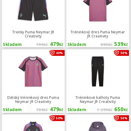
Trenky Puma Neymar JR
Tréninkový dres Puma Neymar
Creativity
JR Creativity
479
539
Skladem
799
Skladem
899
Kč
Kč
Kč
Kč
Dětský tréninkový dres Puma Neymar 
40%
50%
Dětský tréninkový dres Puma
Tréninkové kalhoty Puma
Neymar JR Creativity
Neymar JR Creativity
479
650
Skladem
799
Skladem
1 299
Kč
Kč
Kč
Kč
Dětská tréninková mikina Puma Neyma
50%
50%