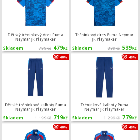
Dětský tréninkový dres Puma
Tréninkový dres Puma Neymar
Neymar JR Playmaker
JR Playmaker
479
539
Skladem
799
Skladem
899
Kč
Kč
Kč
Kč
Dětské tréninkové kalhoty Puma Ney
40%
40%
Dětské tréninkové kalhoty Puma
Tréninkové kalhoty Puma
Neymar JR Playmaker
Neymar JR Playmaker
719
779
Skladem
1 199
Skladem
1 299
Kč
Kč
Kč
Kč
Dětská tréninková mikina Puma Neym
40%
40%