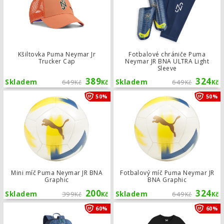
Kšiltovka Puma Neymar Jr
Fotbalové chrániče Puma
Trucker Cap
Neymar JR BNA ULTRA Light
Sleeve
389
324
Skladem
649
Skladem
649
Kč
Kč
Kč
Kč
Mini míč Puma Neymar JR BNA Graph
50%
50%
Mini míč Puma Neymar JR BNA
Fotbalový míč Puma Neymar JR
Graphic
BNA Graphic
200
324
Skladem
399
Skladem
649
Kč
Kč
Kč
Kč
Batoh Puma Neymar JR BNA
60%
60%