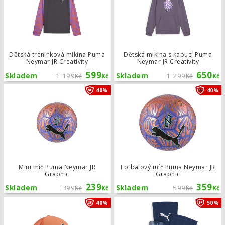
Dětská tréninková mikina Puma
Dětská mikina s kapucí Puma
Neymar JR Creativity
Neymar JR Creativity
599
650
Skladem
1 199
Skladem
1 299
Kč
Kč
Kč
Kč
Mini míč Puma Neymar JR Graphic
40%
40%
Mini míč Puma Neymar JR
Fotbalový míč Puma Neymar JR
Graphic
Graphic
239
359
Skladem
399
Skladem
599
Kč
Kč
Kč
Kč
Kšiltovka Puma Neymar Jr Trucker C
40%
50%