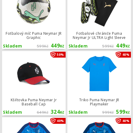
Fotbalový míč Puma Neymar JR
Fotbalové chrániče Puma
Graphic
Neymar Jr ULTRA Light Sleeve
449
449
Skladem
599
Skladem
599
Kč
Kč
Kč
Kč
Kšiltovka Puma Neymar Jr Baseball 
50%
40%
Kšiltovka Puma Neymar Jr
Triko Puma Neymar JR
Baseball Cap
Playmaker
324
599
Skladem
649
Skladem
999
Kč
Kč
Kč
Kč
Dětský tréninkový dres Puma Neymar
40%
40%