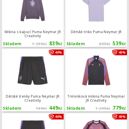
Mikina s kapucí Puma Neymar JR
Dětské triko Puma Neymar JR
Creativity
839
539
Skladem
1 399
Skladem
899
Kč
Kč
Kč
Kč
Dětské trenky Puma Neymar JR Creati
40%
40%
Dětské trenky Puma Neymar JR
Tréninková mikina Puma Neymar
Creativity
JR Creativity
449
779
Skladem
749
Skladem
1 299
Kč
Kč
Kč
Kč
Trenky Puma Neymar JR Creativity
40%
40%