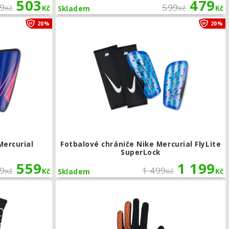
503
479
9
599
Kč
Kč
Kč
Kč
Skladem
Fotbalové chrániče Nike Mercurial Hardshell
20%
20%
Mercurial
Fotbalové chrániče Nike Mercurial FlyLite
SuperLock
559
1 199
9
1 499
Kč
Kč
Kč
Kč
Skladem
Nákrčník Nike Total 90