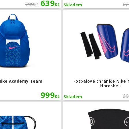
639
799
62
Kč
Kč
Skladem
Batoh Nike Academy Team
Nike Academy Team
Fotbalové chrániče Nike 
Hardshell
999
69
Kč
Skladem
Vak na kopačky Nike Academy