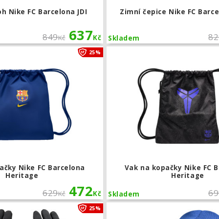
h Nike FC Barcelona JDI
Zimní čepice Nike FC Barc
637
849
82
Kč
Kč
Skladem
Vak na kopačky Nike FC Barcelona Her
25%
ačky Nike FC Barcelona
Vak na kopačky Nike FC 
Heritage
Heritage
472
629
69
Kč
Kč
Skladem
Hráčské rukavice Nike Chelsea FC Ac
25%