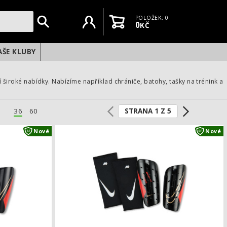
Uživatelský účet
Košík
POLOŽEK: 0
0
KČ
AŠE KLUBY
í široké nabídky. Nabízíme například chrániče, batohy, tašky na trénink a
STRANA 1 Z 5
36
60
e
Fotbalové chrániče Nike Mercurial Lite
Nové
Nové