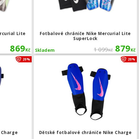
curial Lite
Fotbalové chrániče Nike Mercurial Lite
SuperLock
869
879
1 099
Kč
Kč
Kč
Skladem
Fotbalové chrániče Nike Charge
20%
20%
e Charge
Dětské fotbalové chrániče Nike Charge