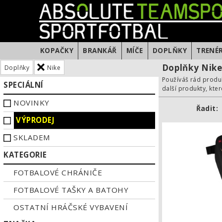
KOPAČKY
BRANKÁŘ
MÍČE
DOPLŇKY
TRENÉ
Doplňky Nik
Doplňky
Nike
Používáš rád produkt
SPECIÁLNÍ
další produkty, které
NOVINKY
Řadit:
VÝPRODEJ
SKLADEM
KATEGORIE
FOTBALOVÉ CHRÁNIČE
FOTBALOVÉ TAŠKY A BATOHY
OSTATNÍ HRÁČSKÉ VYBAVENÍ