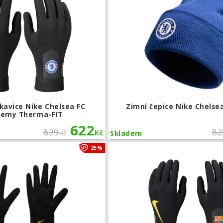
kavice Nike Chelsea FC
Zimní čepice Nike Chelse
demy Therma-FIT
622
829
82
Kč
Kč
Skladem
Dětské hráčské rukavice Nike FC Bar
25%