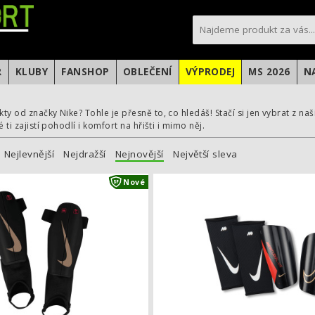
sportfotbal.cz
R
KLUBY
FANSHOP
OBLEČENÍ
VÝPRODEJ
MS 2026
N
e
y od značky Nike? Tohle je přesně to, co hledáš! Stačí si jen vybrat z naš
 ti zajistí pohodlí i komfort na hřišti i mimo něj.
Nejlevnější
Nejdražší
Nejnovější
Největší sleva
Dětské fotbalové chrániče Nike Charg
Nové