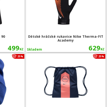
 90
Dětské hráčské rukavice Nike Therma-FIT
Academy
499
629
Kč
Kč
Skladem
Zimní čepice Nike FC Barcelona Peak
25%
25%