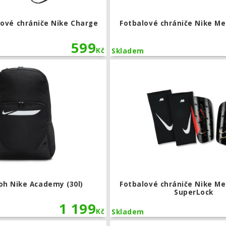
lové chrániče Nike Charge
Fotbalové chrániče Nike Mer
599
Kč
Skladem
Velký batoh Nike Academy (30l)
oh Nike Academy (30l)
Fotbalové chrániče Nike Mer
SuperLock
1 199
Kč
Skladem
Fotbalové chrániče Nike Mercurial Har