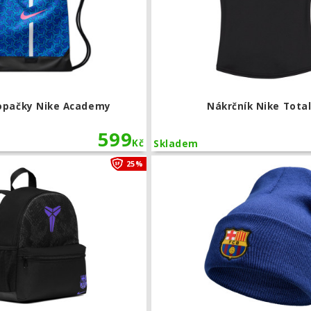
opačky Nike Academy
Nákrčník Nike Total
599
Kč
Skladem
Dětský batoh Nike FC Barcelona JDI
25%