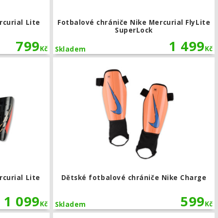
curial Lite
Fotbalové chrániče Nike Mercurial FlyLite
SuperLock
799
1 499
Kč
Kč
Skladem
Fotbalové chrániče Nike Mercurial Lite SuperLock
curial Lite
Dětské fotbalové chrániče Nike Charge
1 099
599
Kč
Kč
Skladem
dshell
Fotbalové chrániče Nike Mercurial Lite