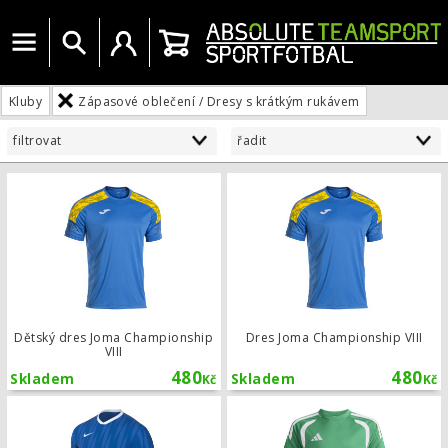
Menu
Vyhledat
Uživatelský účet
Košík
Kluby
Zápasové oblečení / Dresy s krátkým rukávem
filtrovat
řadit
Dětský dres Joma Championship VIII
Dětský dres Joma Championship
Dres Joma Championship VIII
VIII
480
480
Skladem
Skladem
Kč
Kč
Dres Nike Challenger VI