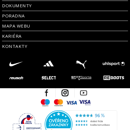
DOKUMENTY
PORADNA
MAPA WEBU
KARIÉRA
KONTAKTY
Facebook
Instagram
Youtube
Maestro
Mastercard
Visa
Visa Electron
Česká kvalita
Ověřen