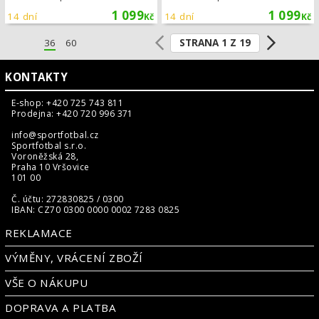
1 099
1 099
14 dní
14 dní
Kč
Kč
STRANA 1 Z 19
36
60
KONTAKTY
E-shop: +420 725 743 811
Prodejna: +420 720 996 371
info@sportfotbal.cz
Sportfotbal s.r.o.
Voroněžská 28,
Praha 10 Vršovice
101 00
Č. účtu: 272830825 / 0300
IBAN: CZ70 0300 0000 0002 7283 0825
REKLAMACE
VÝMĚNY, VRÁCENÍ ZBOŽÍ
VŠE O NÁKUPU
DOPRAVA A PLATBA