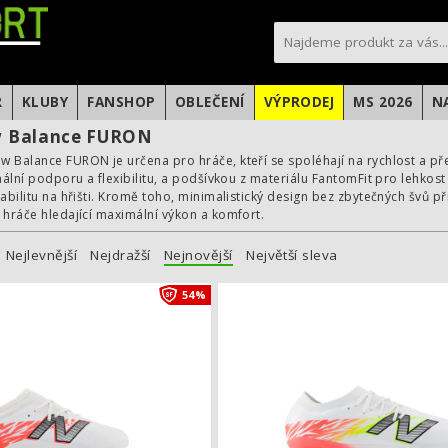
sportfotbal.cz
R
KLUBY
FANSHOP
OBLEČENÍ
VÝPRODEJ
MS 2026
N
 Balance FURON
 Balance FURON je určena pro hráče, kteří se spoléhají na rychlost a př
imální podporu a flexibilitu, a podšívkou z materiálu FantomFit pro lehk
tabilitu na hřišti. Kromě toho, minimalistický design bez zbytečných švů p
 hráče hledající maximální výkon a komfort.
Nejlevnější
Nejdražší
Nejnovější
Největší sleva
Dětské kopačky New Balance FURON 
54%