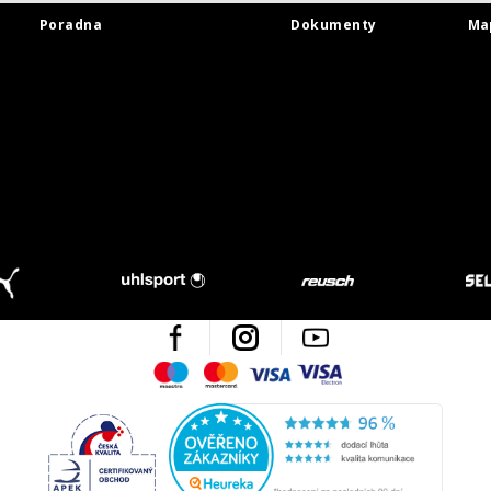
Poradna
Dokumenty
Ma
Facebook
Instagram
Youtube
Maestro
Mastercard
Visa
Visa Electron
Česká kvalita
Ověřen