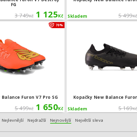
FG
1 125
3 749
5 499
Kč
Kč
K
Skladem
Kopačky New Balance Furon V7 Pro S
70%
Balance Furon V7 Pro SG
Kopačky New Balance Furon
1 650
5 499
5 169
Kč
Kč
K
Skladem
Nejlevnější
Nejdražší
Nejnovější
Největší sleva