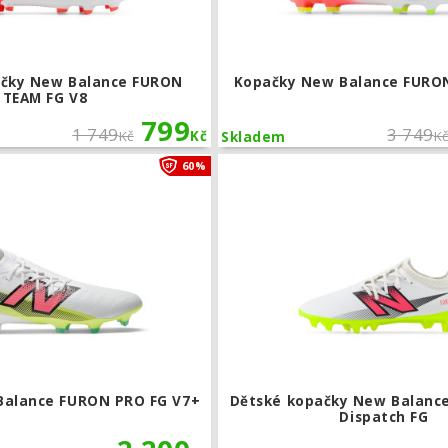
ačky New Balance FURON
Kopačky New Balance FURO
TEAM FG V8
799
1 749
3 749
Kč
Kč
K
Skladem
Kopačky New Balance FURON PRO FG 
60%
Balance FURON PRO FG V7+
Dětské kopačky New Balanc
Dispatch FG