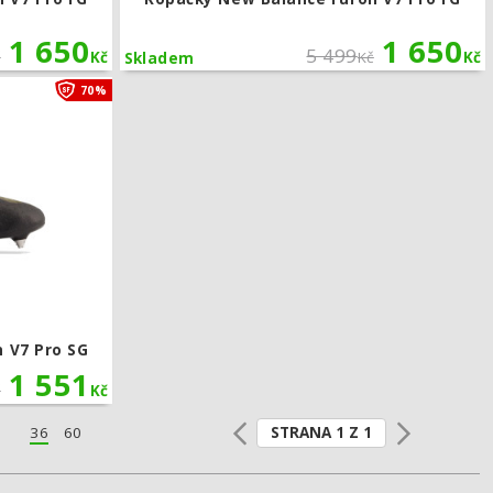
1 650
1 650
5 499
č
Kč
Kč
Kč
Skladem
G
Kopačky New Balance Furon V7 Pro SG
70%
 V7 Pro SG
1 551
č
Kč
STRANA 1 Z 1
36
60