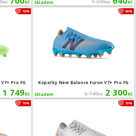
700
640
49
1 599
Kč
Kč
Kč
Kč
Skladem
FG
Kopačky New Balance Furon V7+ Pro FG
70%
60%
 V7+ Pro FG
Kopačky New Balance Furon V7+ Pro FG
1 749
2 300
5 749
č
Kč
Kč
Kč
Skladem
SG
Kopačky New Balance Furon V7 Pro SG
70%
70%