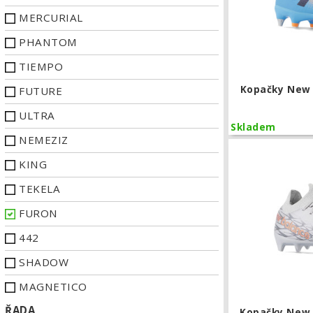
MERCURIAL
PHANTOM
TIEMPO
Kopačky New 
FUTURE
ULTRA
Skladem
NEMEZIZ
KING
TEKELA
FURON
442
SHADOW
MAGNETICO
ŘADA
Kopačky New 