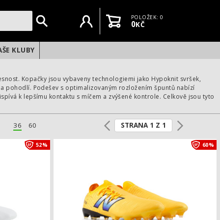
Uživatelský účet
Košík
POLOŽEK: 0
0
KČ
AŠE KLUBY
esnost. Kopačky jsou vybaveny technologiemi jako Hypoknit svršek,
ost a pohodlí. Podešev s optimalizovaným rozložením špuntů nabízí
řispívá k lepšímu kontaktu s míčem a zvýšené kontrole. Celkově jsou tyto
STRANA 1 Z 1
36
60
TEAM FG V8
Kopačky New Balance FURON PRO FG V8
52%
60%