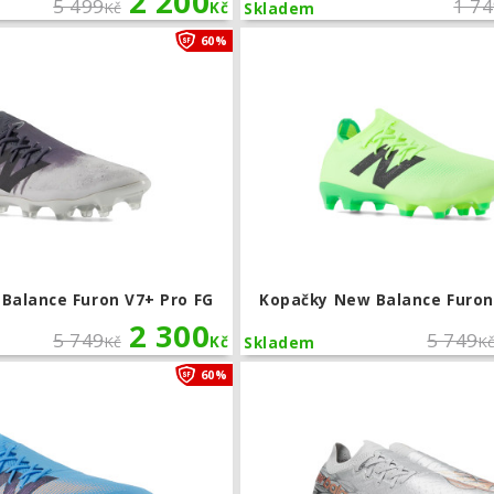
2 200
5 499
1 7
Kč
Kč
Skladem
Kopačky New Balance Furon V7+ Pro 
60%
Balance Furon V7+ Pro FG
Kopačky New Balance Furon
2 300
5 749
5 749
Kč
Kč
K
Skladem
Kopačky New Balance Furon V7+ Pro 
60%