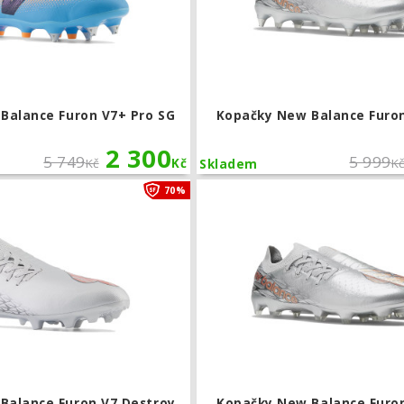
Balance Furon V7+ Pro SG
Kopačky New Balance Furon
2 300
5 749
5 999
Kč
Kč
K
Skladem
Kopačky New Balance Furon V7 Destr
70%
Balance Furon V7 Destroy
Kopačky New Balance Furon