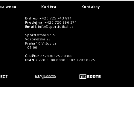
pa webu
Kariéra
Kontakty
E-shop
: +420 725 743 811
Prodejna
: +420 720 996 371
Email
:
info@sportfotbal.cz
SportFotbal s.r.o.
Voroněžská 28
Praha 10 Vršovice
101 00
Č. účtu
: 272830825 / 0300
IBAN
: CZ70 0300 0000 0002 7283 0825
o zákazníky