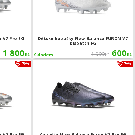
 V7 Pro SG
Dětské kopačky New Balance FURON V7
Dispatch FG
1 800
600
1 999
č
Kč
Kč
Kč
Skladem
oy FG
Kopačky New Balance Furon V7 Pro FG
70%
70%
 V7 Pro FG
Kopačky New Balance Furon V7 Pro FG