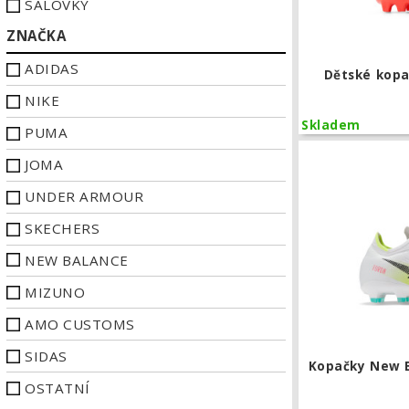
SÁLOVKY
ZNAČKA
ADIDAS
Dětské kop
NIKE
Skladem
PUMA
JOMA
UNDER ARMOUR
SKECHERS
NEW BALANCE
MIZUNO
AMO CUSTOMS
SIDAS
Kopačky New 
OSTATNÍ