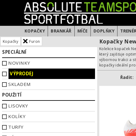
KOPAČKY
BRANKÁŘ
MÍČE
DOPLŇKY
TRENÉ
Kopačky New
Kopačky
Furon
Kolekce kopaček New
SPECIÁLNÍ
který zajišťuje opt
výbornou trakci a s
NOVINKY
kopačky ideální pro
VÝPRODEJ
Řadit:
SKLADEM
POUŽITÍ
LISOVKY
KOLÍKY
TURFY