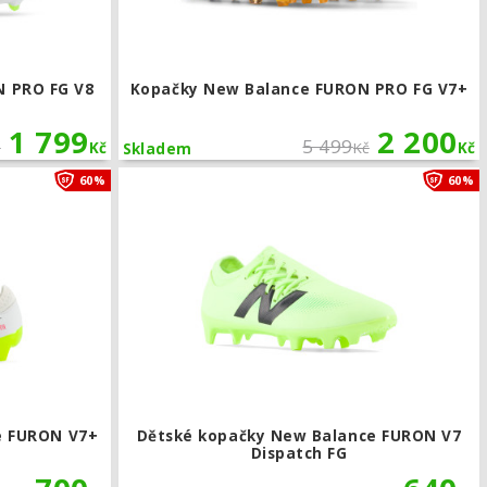
N PRO FG V8
Kopačky New Balance FURON PRO FG V7+
1 799
2 200
5 499
č
Kč
Kč
Kč
Skladem
V7+
Dětské kopačky New Balance FURON V7+ Dispatch FG
60%
60%
e FURON V7+
Dětské kopačky New Balance FURON V7
Dispatch FG