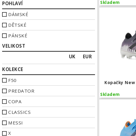
Skladem
POHLAVÍ
DÁMSKÉ
DĚTSKÉ
PÁNSKÉ
VELIKOST
UK
EUR
KOLEKCE
F50
Kopačky New 
PREDATOR
Skladem
COPA
CLASSICS
MESSI
X