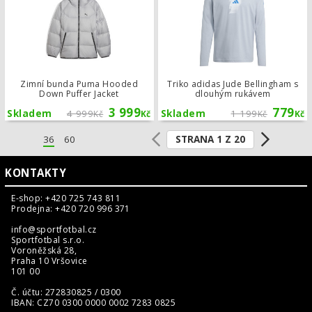
Zimní bunda Puma Hooded
Triko adidas Jude Bellingham s
Down Puffer Jacket
dlouhým rukávem
3 999
779
Skladem
4 999
Skladem
1 199
Kč
Kč
Kč
Kč
STRANA 1 Z 20
36
60
KONTAKTY
E-shop: +420 725 743 811
Prodejna: +420 720 996 371
info@sportfotbal.cz
Sportfotbal s.r.o.
Voroněžská 28,
Praha 10 Vršovice
101 00
Č. účtu: 272830825 / 0300
IBAN: CZ70 0300 0000 0002 7283 0825