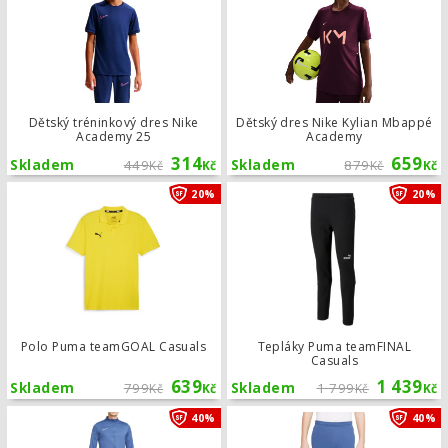
Dětský tréninkový dres Nike
Dětský dres Nike Kylian Mbappé
Academy 25
Academy
314
659
Skladem
449
Skladem
879
Kč
Kč
Kč
Kč
Polo Puma teamGOAL Casuals
20%
20%
Polo Puma teamGOAL Casuals
Tepláky Puma teamFINAL
Casuals
639
1 439
Skladem
799
Skladem
1 799
Kč
Kč
Kč
Kč
Souprava Nike M NK DF ACD21 TRK S
40%
40%