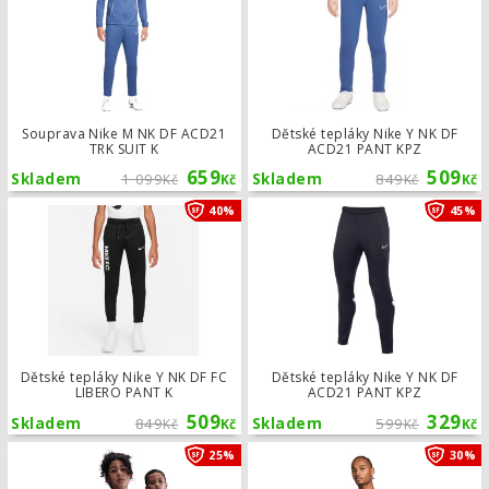
Souprava Nike M NK DF ACD21
Dětské tepláky Nike Y NK DF
TRK SUIT K
ACD21 PANT KPZ
659
509
Skladem
1 099
Skladem
849
Kč
Kč
Kč
Kč
Dětské tepláky Nike Y NK DF FC LIBE
40%
45%
Dětské tepláky Nike Y NK DF FC
Dětské tepláky Nike Y NK DF
LIBERO PANT K
ACD21 PANT KPZ
509
329
Skladem
849
Skladem
599
Kč
Kč
Kč
Kč
Dětský dres Nike Kylian Mbappé Ac
25%
30%