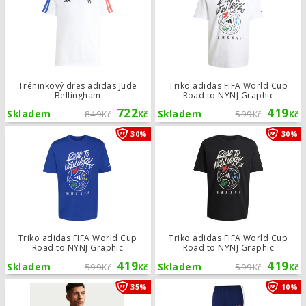
Tréninkový dres adidas Jude
Triko adidas FIFA World Cup
Bellingham
Road to NYNJ Graphic
722
419
Skladem
849
Skladem
599
Kč
Kč
Kč
Kč
Triko adidas FIFA World Cup Road t
30%
30%
Triko adidas FIFA World Cup
Triko adidas FIFA World Cup
Road to NYNJ Graphic
Road to NYNJ Graphic
419
419
Skladem
599
Skladem
599
Kč
Kč
Kč
Kč
Tréninkový dres Nike Academy 25
35%
10%