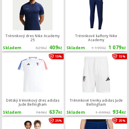
Tréninkový dres Nike Academy
Tréninkové kalhoty Nike
25
Academy
409
1 079
Skladem
629
Skladem
1 199
Kč
Kč
Kč
Kč
Dětský tréninkový dres adidas Jude 
15%
15%
Dětský tréninkový dres adidas
Tréninkové trenky adidas Jude
Jude Bellingham
Bellingham
637
934
Skladem
749
Skladem
1 099
Kč
Kč
Kč
Kč
Dětský dres Nike Kylian Mbappé Ac
25%
25%