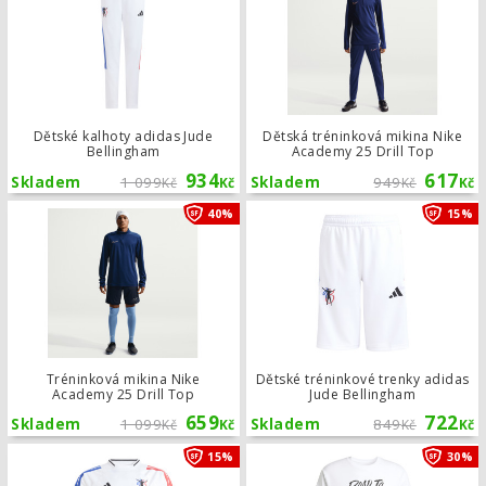
Dětské kalhoty adidas Jude
Dětská tréninková mikina Nike
Bellingham
Academy 25 Drill Top
934
617
Skladem
1 099
Skladem
949
Kč
Kč
Kč
Kč
Tréninková mikina Nike Academy 25 D
40%
15%
Tréninková mikina Nike
Dětské tréninkové trenky adidas
Academy 25 Drill Top
Jude Bellingham
659
722
Skladem
1 099
Skladem
849
Kč
Kč
Kč
Kč
Tréninkový dres adidas Jude Bellin
15%
30%