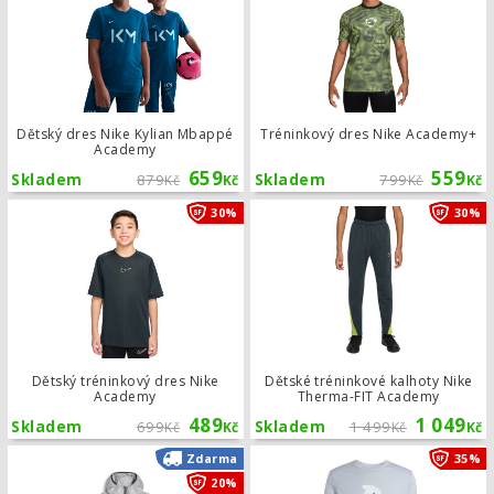
Dětský dres Nike Kylian Mbappé
Tréninkový dres Nike Academy+
Academy
659
559
Skladem
879
Skladem
799
Kč
Kč
Kč
Kč
Dětský tréninkový dres Nike Academ
30%
30%
Dětský tréninkový dres Nike
Dětské tréninkové kalhoty Nike
Academy
Therma-FIT Academy
489
1 049
Skladem
699
Skladem
1 499
Kč
Kč
Kč
Kč
Zimní bunda Puma Hooded Down Puf
Zdarma
35%
20%