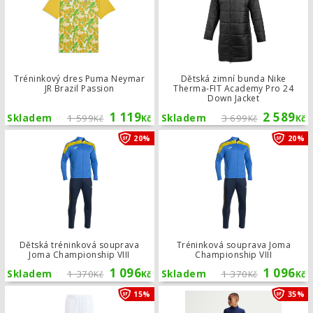
Tréninkový dres Puma Neymar
Dětská zimní bunda Nike
JR Brazil Passion
Therma-FIT Academy Pro 24
Down Jacket
1 119
2 589
Skladem
1 599
Skladem
3 699
Kč
Kč
Kč
Kč
Dětská tréninková souprava Joma Ch
20%
20%
Dětská tréninková souprava
Tréninková souprava Joma
Joma Championship VIII
Championship VIII
1 096
1 096
Skladem
1 370
Skladem
1 370
Kč
Kč
Kč
Kč
Dětské kalhoty adidas Jude Bellingh
15%
35%