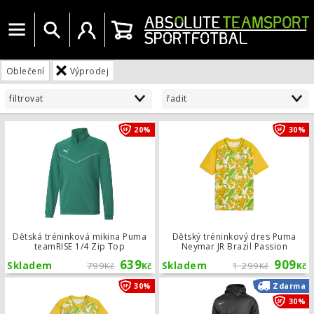
Menu
Vyhledat
Uživatelský účet
Košík
Oblečení
Výprodej
filtrovat
řadit
Dětská tréninková mikina Puma team
20%
30%
Dětská tréninková mikina Puma
Dětský tréninkový dres Puma
teamRISE 1/4 Zip Top
Neymar JR Brazil Passion
639
909
Skladem
799
Skladem
1 299
Kč
Kč
Kč
Kč
Tréninkový dres Puma Neymar JR Bra
30%
Zdarma
30%