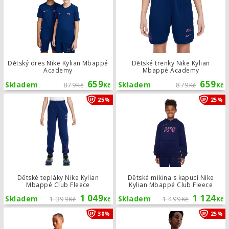
Dětský dres Nike Kylian Mbappé
Dětské trenky Nike Kylian
Academy
Mbappé Academy
659
659
Skladem
879
Skladem
879
Kč
Kč
Kč
Kč
Dětské tepláky Nike Kylian Mbappé C
25%
25%
Dětské tepláky Nike Kylian
Dětská mikina s kapucí Nike
Mbappé Club Fleece
Kylian Mbappé Club Fleece
1 049
1 124
Skladem
1 399
Skladem
1 499
Kč
Kč
Kč
Kč
Dětský tréninkový dres Nike Academ
30%
25%