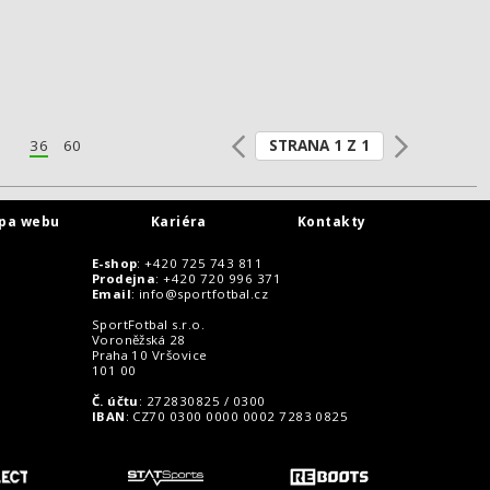
STRANA 1 Z 1
36
60
pa webu
Kariéra
Kontakty
E-shop
: +420 725 743 811
Prodejna
: +420 720 996 371
Email
:
info@sportfotbal.cz
SportFotbal s.r.o.
Voroněžská 28
Praha 10 Vršovice
101 00
Č. účtu
: 272830825 / 0300
IBAN
: CZ70 0300 0000 0002 7283 0825