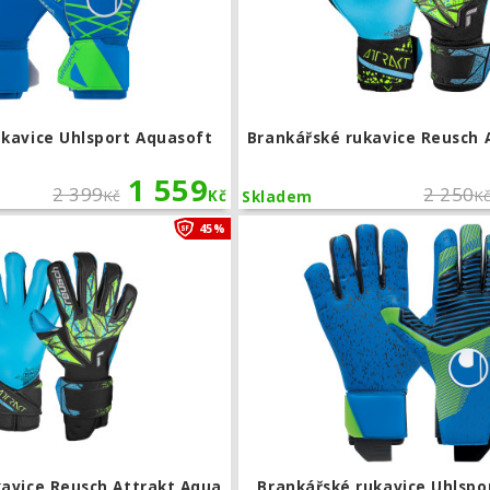
ukavice Uhlsport Aquasoft
Brankářské rukavice Reusch 
1 559
2 399
2 250
Kč
Kč
K
Skladem
Brankářské rukavice Reusch Attrakt A
45%
kavice Reusch Attrakt Aqua
Brankářské rukavice Uhlspo