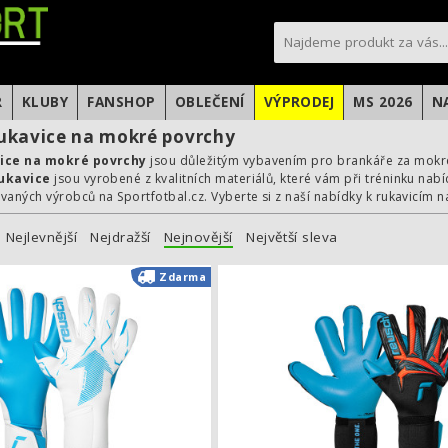
sportfotbal.cz
R
KLUBY
FANSHOP
OBLEČENÍ
VÝPRODEJ
MS 2026
N
ukavice na mokré povrchy
ice na mokré povrchy
jsou důležitým vybavením pro brankáře za mokr
ukavice
jsou vyrobené z kvalitních materiálů, které vám při tréninku n
aných výrobců na Sportfotbal.cz. Vyberte si z naší nabídky k rukavicím
Nejlevnější
Nejdražší
Nejnovější
Největší sleva
Brankářské rukavice Reusch Fastgrip 
Zdarma