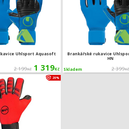
ukavice Uhlsport Aquasoft
Brankářské rukavice Uhlspo
HN
1 319
2 199
2 399
Kč
Kč
K
Skladem
Brankářské rukavice BU1 Neo Red
20%