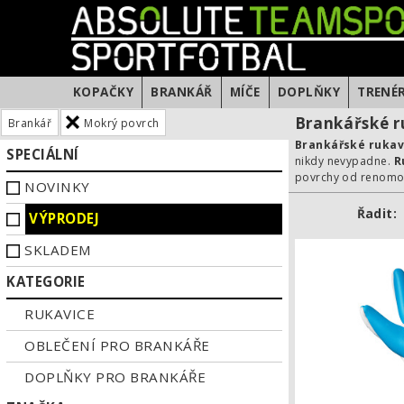
KOPAČKY
BRANKÁŘ
MÍČE
DOPLŇKY
TRENÉ
Brankářské r
Brankář
Mokrý povrch
Brankářské rukav
SPECIÁLNÍ
nikdy nevypadne.
R
povrchy od renomov
NOVINKY
Řadit:
VÝPRODEJ
SKLADEM
KATEGORIE
RUKAVICE
OBLEČENÍ PRO BRANKÁŘE
DOPLŇKY PRO BRANKÁŘE