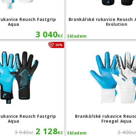
rukavice Reusch Fastgrip
Brankářské rukavice Reusch 
Aqua
Evolution
3 040
Kč
Skladem
Brankářské rukavice Reusch Fastgrip 
30%
rukavice Reusch Fastgrip
Brankářské rukavice Reus
Aqua
Freegel Aqua
2 128
3 040
2 400
Kč
Kč
K
Skladem