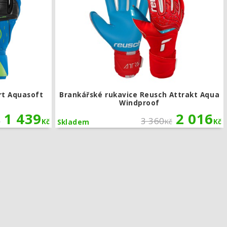
rt Aquasoft
Brankářské rukavice Reusch Attrakt Aqua
Windproof
1 439
2 016
3 360
č
Kč
Kč
Kč
Skladem