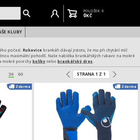
Uživatelský účet
Košík
POLOŽEK: 0
0
KČ
AŠE KLUBY
ého počasí.
Rukavice
brankáři dávají jistotu, že mu při chytání míč
abídnou maximální pohodlí. Naše nabídka brankářských rukavic na mokré
 na mokré povrchy
kol
íky
nebo
brankářský dres
.
STRANA 1 Z 1
36
60
Aqua
Brankářské rukavice Reusch Attrakt Aqua Evolution
Zdarma
Zdarma