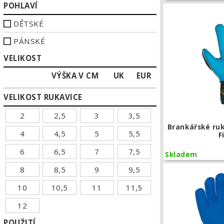
POHLAVÍ
DĚTSKÉ
PÁNSKÉ
VELIKOST
VÝŠKA V CM
UK
EUR
VELIKOST RUKAVICE
2
2,5
3
3,5
Brankářské ru
4
4,5
5
5,5
F
6
6,5
7
7,5
Skladem
8
8,5
9
9,5
10
10,5
11
11,5
12
POUŽITÍ