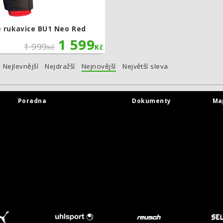
 rukavice BU1 Neo Red
1 599
1 999
Kč
Kč
Nejlevnější
Nejdražší
Nejnovější
Největší sleva
Poradna
Dokumenty
Ma