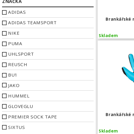
ZNAČKA
ADIDAS
Brankářské 
ADIDAS TEAMSPORT
NIKE
Skladem
PUMA
UHLSPORT
REUSCH
BU1
JAKO
HUMMEL
GLOVEGLU
Brankářské 
PREMIER SOCK TAPE
SIXTUS
Skladem