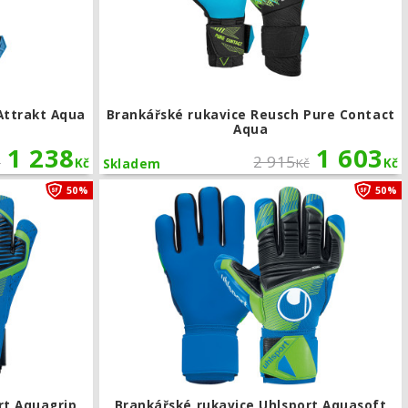
Attrakt Aqua
Brankářské rukavice Reusch Pure Contact
Aqua
1 238
1 603
2 915
č
Kč
Kč
Kč
Skladem
qua Evolution
Brankářské rukavice Uhlsport Aquagrip HN
50%
50%
rt Aquagrip
Brankářské rukavice Uhlsport Aquasoft