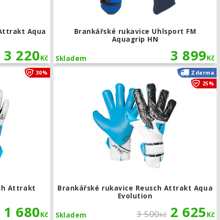
Attrakt Aqua
Brankářské rukavice Uhlsport FM
Aquagrip HN
3 220
3 899
Kč
Kč
Skladem
Aqua
Brankářské rukavice Reusch Attrakt Freegel Aqua
30%
Zdarma
25%
ch Attrakt
Brankářské rukavice Reusch Attrakt Aqua
Evolution
1 680
2 625
3 500
č
Kč
Kč
Kč
Skladem