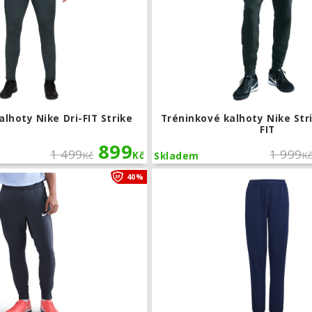
lhoty Nike Dri-FIT Strike
Tréninkové kalhoty Nike St
FIT
899
1 499
1 999
Kč
Kč
K
Skladem
Tréninkové kalhoty Nike Dri-FIT Strike
40%