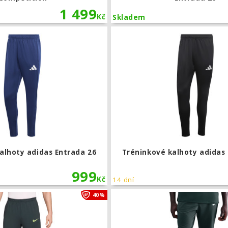
1 499
Kč
Skladem
Tréninkové kalhoty adidas Entrada 26
alhoty adidas Entrada 26
Tréninkové kalhoty adidas
999
Kč
14 dní
Tréninkové kalhoty Nike Dri-FIT Strike
40%