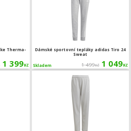
rike Therma-
Dámské sportovní tepláky adidas Tiro 24
Sweat
1 399
1 049
1 499
č
Kč
Kč
Kč
Skladem
Dětské kalhoty adidas Tiro 25 Travel