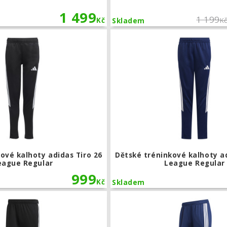
1 499
1 199
Kč
K
Skladem
Dětské tréninkové kalhoty adidas Tir
ové kalhoty adidas Tiro 26
Dětské tréninkové kalhoty ad
eague Regular
League Regular
999
Kč
Skladem
Tréninkové kalhoty adidas Tiro 26 Le