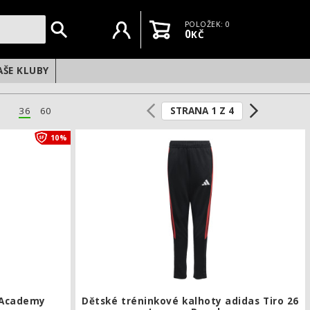
Uživatelský účet
Košík
POLOŽEK: 0
0
KČ
AŠE KLUBY
STRANA 1 Z 4
36
60
Tréninkové kalhoty Nike Academy
10%
 Academy
Dětské tréninkové kalhoty adidas Tiro 26