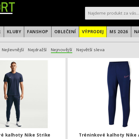
sportfotbal.cz
R
KLUBY
FANSHOP
OBLEČENÍ
VÝPRODEJ
MS 2026
N
Nejlevnější
Nejdražší
Nejnovější
Největší sleva
Tréninkové kalhoty Nike Strike
é kalhoty Nike Strike
Tréninkové kalhoty Nike