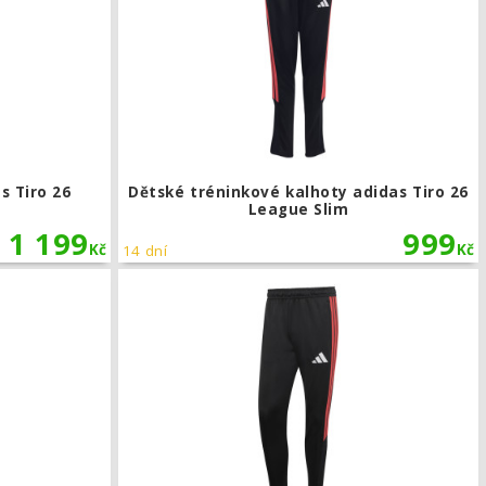
s Tiro 26
Dětské tréninkové kalhoty adidas Tiro 26
League Slim
1 199
999
Kč
Kč
14 dní
 26 League Slim
Dětské tréninkové kalhoty adidas Tiro 26 League Slim