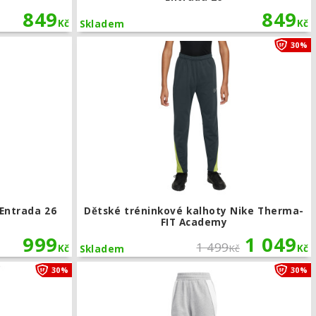
849
849
Kč
Kč
Skladem
Tréninkové kalhoty adidas Entrada 26
30%
 Entrada 26
Dětské tréninkové kalhoty Nike Therma-
FIT Academy
999
1 049
1 499
Kč
Kč
Kč
Skladem
Tréninkové kalhoty Nike Strike Therma-FIT
30%
30%