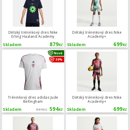
Dětský tréninkový dres Nike
Dětský tréninkový dres Nike
Erling Haaland Academy
Academy+
879
699
Skladem
Skladem
Kč
Kč
Tréninkový dres adidas Jude Bellin
Nové
30%
Tréninkový dres adidas Jude
Dětský tréninkový dres Nike
Bellingham
Academy+
594
699
Skladem
849
Skladem
Kč
Kč
Kč
Tréninkový dres Nike Academy+