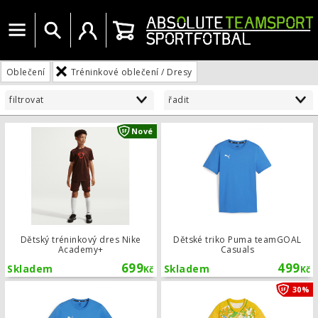
Menu
Vyhledat
Uživatelský účet
Košík
Oblečení
Tréninkové oblečení / Dresy
filtrovat
řadit
Dětský tréninkový dres Nike Academ
Nové
Dětský tréninkový dres Nike
Dětské triko Puma teamGOAL
Academy+
Casuals
699
499
Skladem
Skladem
Kč
Kč
Triko Puma teamGOAL Casuals
30%