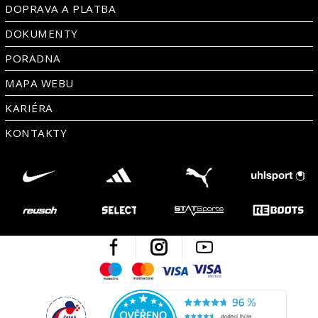
DOPRAVA A PLATBA
DOKUMENTY
PORADNA
MAPA WEBU
KARIÉRA
KONTAKTY
Facebook
Instagram
Youtube
Maestro
Mastercard
Visa
Visa Electron
Česká kvalita
Ověřen