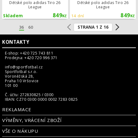
Dětské polo adidas Tiro 26
Dětské polo adidas Tiro 26
League
League
849
849
Skladem
14 dní
Kč
Kč
STRANA 1 Z 16
36
60
KONTAKTY
E-shop: +420 725 743 811
Prodejna: +420 720 996 371
info@sportfotbal.cz
Sportfotbal s.r.o.
Voroněžská 28,
Praha 10 Vršovice
101 00
Č. účtu: 272830825 / 0300
IBAN: CZ70 0300 0000 0002 7283 0825
REKLAMACE
VÝMĚNY, VRÁCENÍ ZBOŽÍ
VŠE O NÁKUPU