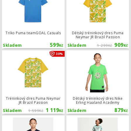
Triko Puma teamGOAL Casuals
Dětský tréninkový dres Puma
Neymar JR Brazil Passion
599
909
Skladem
Skladem
1 299
Kč
Kč
Kč
Tréninkový dres Puma Neymar JR Bra
30%
Tréninkový dres Puma Neymar
Dětský tréninkový dres Nike
JR Brazil Passion
Erling Haaland Academy
1 119
879
Skladem
1 599
Skladem
Kč
Kč
Kč
Dětský tréninkový dres Nike Erling