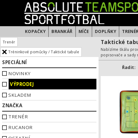
KOPAČKY
BRANKÁŘ
MÍČE
DOPLŇKY
TRENÉ
Taktické tab
Trenér
Nabízíme škálu prod
Tréninkové pomůcky / Taktické tabule
popisovače a sady m
SPECIÁLNÍ
Řadit:
NOVINKY
VÝPRODEJ
SKLADEM
ZNAČKA
TRENÉR
RUCANOR