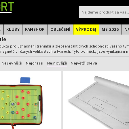
sportfotbal.cz
R
KLUBY
FANSHOP
OBLEČENÍ
VÝPRODEJ
MS 2026
N
ule
uktů pro usnadnění tréninku a zlepšení taktických schopností vašeho týmu.
agnetů v různých velikostech a tvarech. Tyto pomůcky jsou vynikajícím ná
Nejlevnější
Nejdražší
Nejnovější
Největší sleva
Trenérská tabule Fotbal 58 magnetick