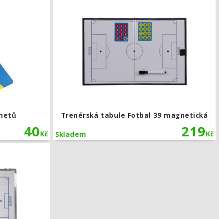
netů
Trenérská tabule Fotbal 39 magnetická
40
219
Kč
Kč
Skladem
likost A2
Taktická tabule magnetická 90x60