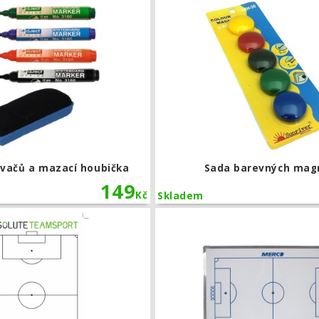
vačů a mazací houbička
Sada barevných mag
149
Kč
Skladem
Trenérský blok fotbalového hřiště - ve