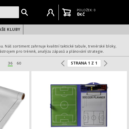
Uživatelský účet
Košík
POLOŽEK: 0
0
KČ
AŠE KLUBY
 Náš sortiment zahrnuje kvalitní taktické tabule, trenérské bloky,
strojem pro trénink, analýzu zápasů a plánování strategie.
STRANA 1 Z 1
36
60
á, se zipem
Taktická fólie na fotbal