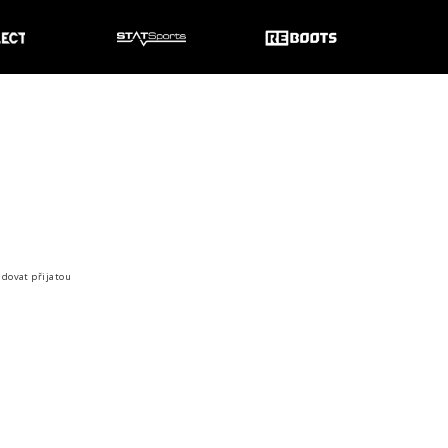
o zákazníky
idovat přijatou