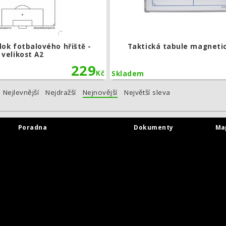
lok fotbalového hřiště -
Taktická tabule magneti
velikost A2
229
Kč
Skladem
Nejlevnější
Nejdražší
Nejnovější
Největší sleva
Poradna
Dokumenty
Ma