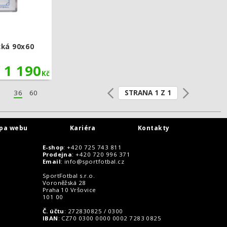
cká 90x60
1 190
Kč
STRANA 1 Z 1
36
60
pa webu
Kariéra
Kontakty
E-shop
: +420 725 743 811
Prodejna
: +420 720 996 371
Email
:
info@sportfotbal.cz
SportFotbal s.r.o.
Voroněžská 28
Praha 10 Vršovice
101 00
Č. účtu
: 272830825 / 0300
IBAN
: CZ70 0300 0000 0002 7283 0825