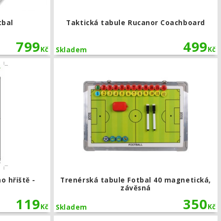
tbal
Taktická tabule Rucanor Coachboard
799
499
Kč
Kč
Skladem
, s klipem
Trenérský blok fotbalového hřiště - velikost A4
o hřiště -
Trenérská tabule Fotbal 40 magnetická,
závěsná
119
350
Kč
Kč
Skladem
Sada barevných magnetů