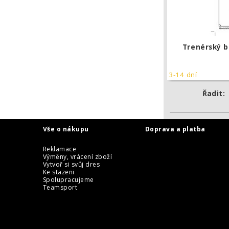
Trenérský b
3-14 dní
Řadit:
Vše o nákupu
Doprava a platba
Reklamace
Výměny, vrácení zboží
Vytvoř si svůj dres
Ke stazeni
Spolupracujeme
Teamsport