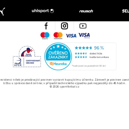
Facebook
Instagram
Youtube
Maestro
Mastercard
Visa
Visa Electron
Česká kvalita
Ověřen
 evidenci tržeb je prodávající povinen vystavit kupujícímu účtenku. Zároveň je povinen zaev
tržbu u správce daně online; v případě technického výpadku pak nejpozději do 48 hodin.
© 2026 sportfotbal.cz