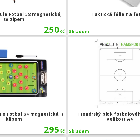
ule Fotbal 58 magnetická,
Taktická fólie na fo
se zipem
250
Kč
Skladem
Trenérská tabule Fotbal 64 magnetická
le Fotbal 64 magnetická, s
Trenérský blok fotbalovéh
klipem
velikost A4
295
Kč
Skladem
Sada popisovačů a mazací houbička