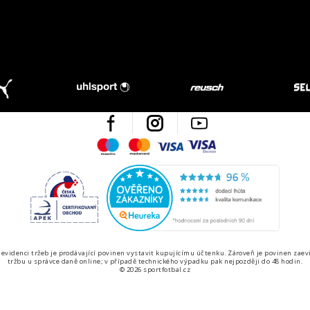
Facebook
Instagram
Youtube
Maestro
Mastercard
Visa
Visa Electron
Česká kvalita
Ověřen
 evidenci tržeb je prodávající povinen vystavit kupujícímu účtenku. Zároveň je povinen zaev
tržbu u správce daně online; v případě technického výpadku pak nejpozději do 48 hodin.
© 2026 sportfotbal.cz