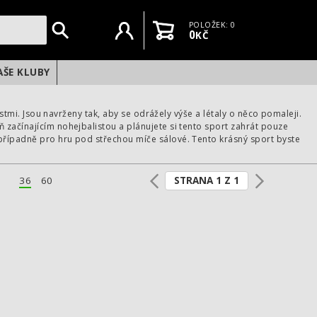
Uživatelský účet
Košík
POLOŽEK: 0
0
KČ
AŠE KLUBY
ostmi. Jsou navrženy tak, aby se odrážely výše a létaly o něco pomaleji.
 začínajícím nohejbalistou a plánujete si tento sport zahrát pouze
 případně pro hru pod střechou míče sálové. Tento krásný sport byste
STRANA 1 Z 1
36
60