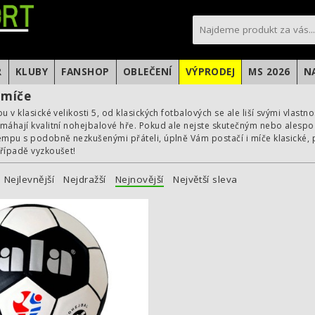
sportfotbal.cz
R
KLUBY
FANSHOP
OBLEČENÍ
VÝPRODEJ
MS 2026
N
 míče
u v klasické velikosti 5, od klasických fotbalových se ale liší svými vlastn
máhají kvalitní nohejbalové hře. Pokud ale nejste skutečným nebo alespoň
empu s podobně nezkušenými přáteli, úplně Vám postačí i míče klasické,
řípadě vyzkoušet!
Nejlevnější
Nejdražší
Nejnovější
Největší sleva
Míč na nohejbal Gala BN 5042 S