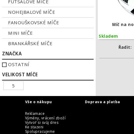
FUTSALOVÉ MÍČE
NOHEJBALOVÉ MÍČE
FANOUŠKOVSKÉ MÍČE
Míč na no
MINI MÍČE
Skladem
BRANKÁŘSKÉ MÍČE
Řadit:
ZNAČKA
OSTATNÍ
VELIKOST MÍČE
5
Vše o nákupu
Doprava a platba
Reklamace
Výměny, vrácení zboží
Vytvoř si svůj dres
Ke stazeni
Spolupracujeme