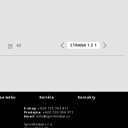
STRANA 1 Z 1
36
60
pa webu
Kariéra
Kontakty
E-shop
: +420 725 743 811
Prodejna
: +420 720 996 371
Email
:
info@sportfotbal.cz
SportFotbal s.r.o.