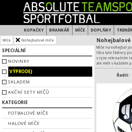
KOPAČKY
BRANKÁŘ
MÍČE
DOPLŇKY
TRENÉ
Nohejbalové
Míče
Nohejbalové míče
Míče na nohejbal jso
SPECIÁLNÍ
Oba tyto faktory po
v ryze rekreačním t
NOVINKY
ale měli v každém p
VÝPRODEJ
Řadit:
SKLADEM
AKČNÍ SETY MÍČŮ
KATEGORIE
FOTBALOVÉ MÍČE
HALOVÉ MÍČE