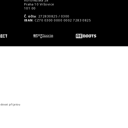
Voroněžská 28
Praha 10 Vršovice
101 00
Č. účtu
: 272830825 / 0300
IBAN
: CZ70 0300 0000 0002 7283 0825
o zákazníky
idovat přijatou