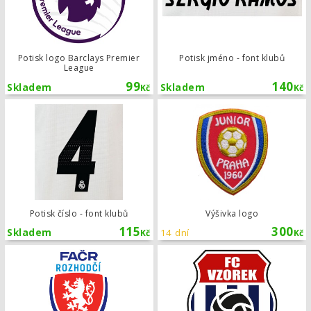
Potisk logo Barclays Premier
Potisk jméno - font klubů
League
99
140
Skladem
Skladem
Kč
Kč
Potisk číslo - font klubů
Potisk číslo - font klubů
Výšivka logo
115
300
Skladem
14 dní
Kč
Kč
Potisk znak rozhodčí