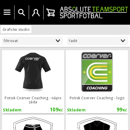
Menu
Vyhledat
Uživatelský účet
Košík
Graficke studio
filtrovat
řadit
Potisk Coerver Coaching - nápis zád
Potisk Coerver Coaching - nápis
Potisk Coerver Coaching - logo
záda
109
99
Skladem
Skladem
Kč
Kč
Potisk číslo - trenky