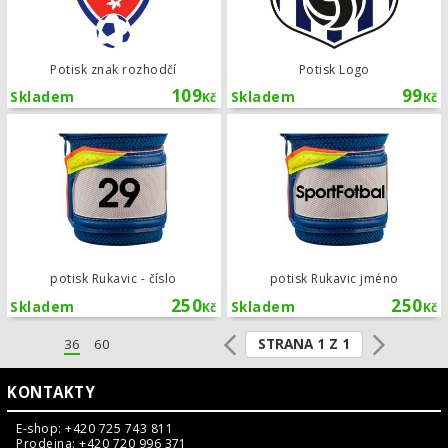
Potisk znak rozhodčí
Potisk Logo
109
99
Skladem
Skladem
Kč
Kč
potisk Rukavic - číslo
potisk Rukavic - číslo
potisk Rukavic jméno
250
250
Skladem
Skladem
Kč
Kč
STRANA 1 Z 1
36
60
KONTAKTY
E-shop: +420 725 743 811
Prodejna: +420 720 996 371