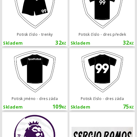
Potisk číslo - trenky
Potisk číslo - dres předek
32
32
Skladem
Skladem
Kč
Kč
Potisk jméno - dres záda
Potisk jméno - dres záda
Potisk číslo - dres záda
109
75
Skladem
Skladem
Kč
Kč
Potisk logo Barclays Premier League