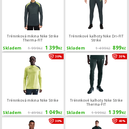
Tréninková mikina Nike Strike
Tréninkové kalhoty Nike Dri-FIT
Therma-FIT
Strike
1 399
899
Skladem
1 999
Skladem
1 499
Kč
Kč
Kč
Kč
Tréninková mikina Nike Strike
30%
30%
Tréninková mikina Nike Strike
Tréninkové kalhoty Nike Strike
Therma-FIT
1 049
1 399
Skladem
1 499
Skladem
1 999
Kč
Kč
Kč
Kč
Tréninková mikina Nike Strike Therm
30%
40%