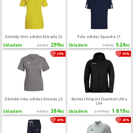
Dámský dres adidas Entrada 22
Polo adidas Squadra 21
299
524
Skladem
499
Skladem
749
Kč
Kč
Kč
Kč
Dámské triko adidas Entrada 22
30%
30%
Dámské triko adidas Entrada 22
Bunda Uhlsport Essential Ultra
Lite
384
1 819
Skladem
549
Skladem
2 599
Kč
Kč
Kč
Kč
Dámské tepláky Nike Park 20
40%
40%