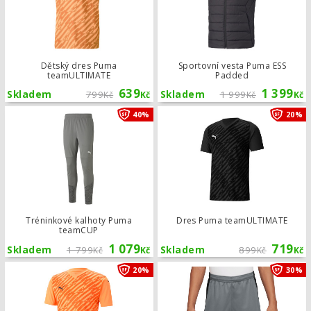
Dětský dres Puma
Sportovní vesta Puma ESS
teamULTIMATE
Padded
639
1 399
Skladem
799
Skladem
1 999
Kč
Kč
Kč
Kč
Tréninkové kalhoty Puma teamCUP
40%
20%
Tréninkové kalhoty Puma
Dres Puma teamULTIMATE
teamCUP
1 079
719
Skladem
1 799
Skladem
899
Kč
Kč
Kč
Kč
Dres Puma teamULTIMATE
20%
30%