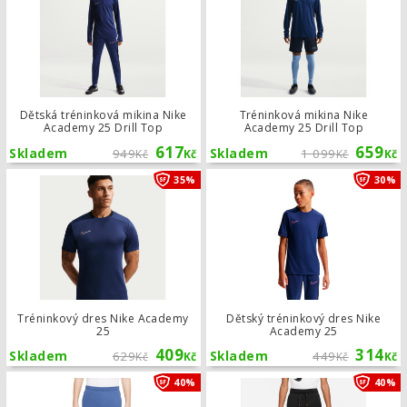
Dětská tréninková mikina Nike
Tréninková mikina Nike
Academy 25 Drill Top
Academy 25 Drill Top
617
659
Skladem
949
Skladem
1 099
Kč
Kč
Kč
Kč
Tréninkový dres Nike Academy 25
35%
30%
Tréninkový dres Nike Academy
Dětský tréninkový dres Nike
25
Academy 25
409
314
Skladem
629
Skladem
449
Kč
Kč
Kč
Kč
Dětské tepláky Nike Y NK DF ACD21
40%
40%