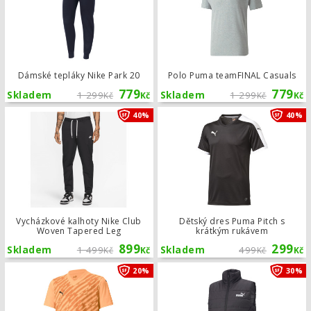
Dámské tepláky Nike Park 20
Polo Puma teamFINAL Casuals
779
779
Skladem
1 299
Skladem
1 299
Kč
Kč
Kč
Kč
Vycházkové kalhoty Nike Club Wove
40%
40%
Vycházkové kalhoty Nike Club
Dětský dres Puma Pitch s
Woven Tapered Leg
krátkým rukávem
899
299
Skladem
1 499
Skladem
499
Kč
Kč
Kč
Kč
Dětský dres Puma teamULTIMATE
20%
30%