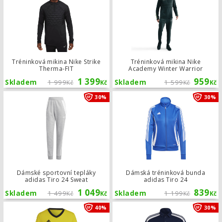
Tréninková mikina Nike Strike
Tréninková mikina Nike
Therma-FIT
Academy Winter Warrior
1 399
959
Skladem
1 999
Skladem
1 599
Kč
Kč
Kč
Kč
Dámské sportovní tepláky adidas Ti
30%
30%
Dámské sportovní tepláky
Dámská tréninková bunda
adidas Tiro 24 Sweat
adidas Tiro 24
1 049
839
Skladem
1 499
Skladem
1 199
Kč
Kč
Kč
Kč
Dámský dres adidas Entrada 22
40%
30%