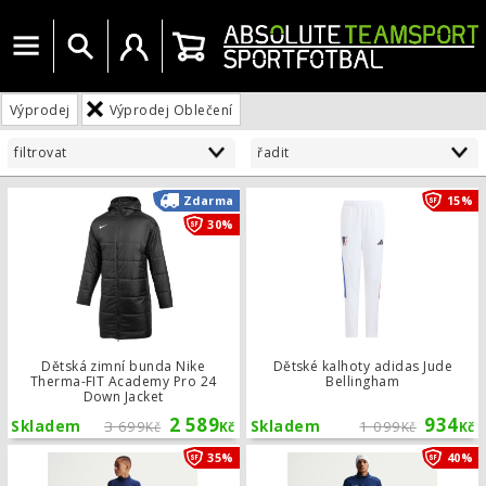
Menu
Vyhledat
Uživatelský účet
Košík
Výprodej
Výprodej Oblečení
filtrovat
řadit
Dětská zimní bunda Nike Therma-FI
Zdarma
15%
30%
Dětská zimní bunda Nike
Dětské kalhoty adidas Jude
Therma-FIT Academy Pro 24
Bellingham
Down Jacket
2 589
934
Skladem
3 699
Skladem
1 099
Kč
Kč
Kč
Kč
Dětská tréninková mikina Nike Acade
35%
40%