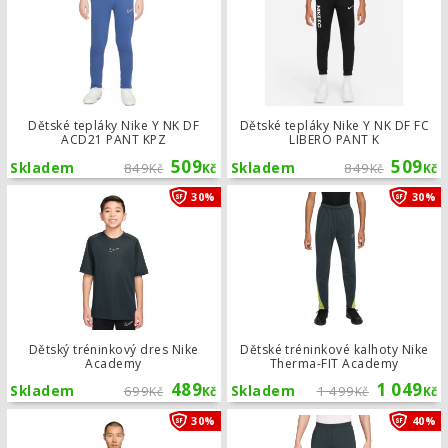
Dětské tepláky Nike Y NK DF
Dětské tepláky Nike Y NK DF FC
ACD21 PANT KPZ
LIBERO PANT K
509
509
Skladem
849
Skladem
849
Kč
Kč
Kč
Kč
Dětský tréninkový dres Nike Academ
30%
30%
Dětský tréninkový dres Nike
Dětské tréninkové kalhoty Nike
Academy
Therma-FIT Academy
489
1 049
Skladem
699
Skladem
1 499
Kč
Kč
Kč
Kč
Tréninková mikina Nike Strike Therm
30%
40%