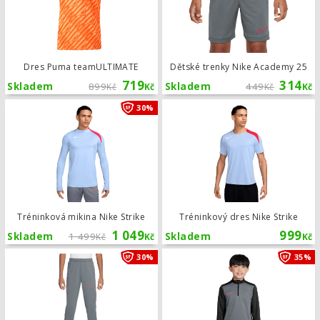
Dres Puma teamULTIMATE
Dětské trenky Nike Academy 25
719
314
Skladem
899
Skladem
449
Kč
Kč
Kč
Kč
Tréninková mikina Nike Strike
30%
Tréninková mikina Nike Strike
Tréninkový dres Nike Strike
1 049
999
Skladem
1 499
Skladem
Kč
Kč
Kč
Dětské tréninkové kalhoty Nike Aca
30%
35%