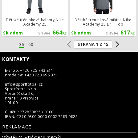
Dětské tréninkové kalhoty Nike
Dětská tréninková mikina Nike
Academy 25
Academy 25 Drill Top
664
617
Skladem
949
Skladem
949
Kč
Kč
Kč
Kč
STRANA 1 Z 15
36
60
KONTAKTY
E-shop: +420 725 743 811
Prodejna: +420 720 996 371
info@sportfotbal.cz
Sportfotbal s.r.o.
Voroněžská 28,
Praha 10 Vršovice
101 00
Č. účtu: 272830825 / 0300
IBAN: CZ70 0300 0000 0002 7283 0825
REKLAMACE
VÝMĚNY, VRÁCENÍ ZBOŽÍ