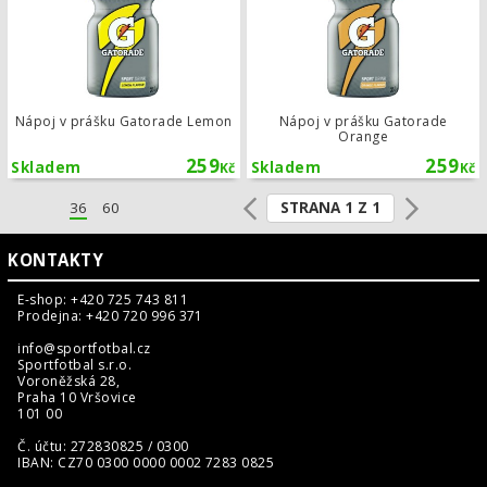
Nápoj v prášku Gatorade Lemon
Nápoj v prášku Gatorade
Orange
259
259
Skladem
Skladem
Kč
Kč
STRANA 1 Z 1
36
60
KONTAKTY
E-shop: +420 725 743 811
Prodejna: +420 720 996 371
info@sportfotbal.cz
Sportfotbal s.r.o.
Voroněžská 28,
Praha 10 Vršovice
101 00
Č. účtu: 272830825 / 0300
IBAN: CZ70 0300 0000 0002 7283 0825