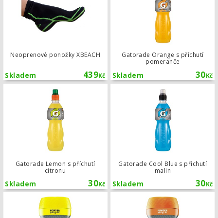
Neoprenové ponožky XBEACH
Gatorade Orange s příchutí
pomeranče
439
30
Skladem
Skladem
Kč
Kč
Gatorade Lemon s příchutí citronu
Gatorade Lemon s příchutí
Gatorade Cool Blue s příchutí
citronu
malin
30
30
Skladem
Skladem
Kč
Kč
Nápoj v prášku Gatorade Lemon