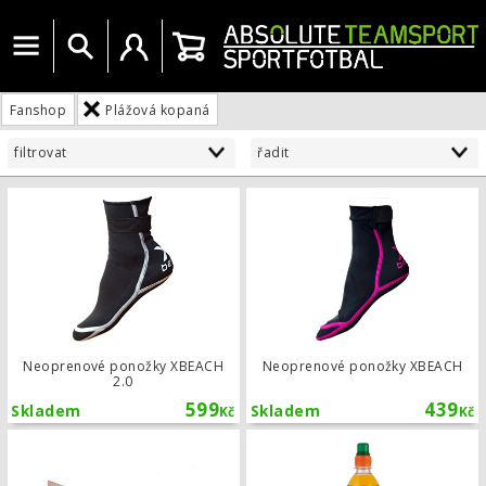
Menu
Vyhledat
Uživatelský účet
Košík
Fanshop
Plážová kopaná
filtrovat
řadit
Neoprenové ponožky XBEACH 2.0
Neoprenové ponožky XBEACH
Neoprenové ponožky XBEACH
2.0
599
439
Skladem
Skladem
Kč
Kč
Neoprenové ponožky XBEACH