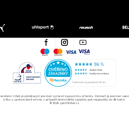
Facebook
Instagram
Youtube
Maestro
Mastercard
Visa
Visa Electron
Česká kvalita
Ověřen
 evidenci tržeb je prodávající povinen vystavit kupujícímu účtenku. Zároveň je povinen zaev
tržbu u správce daně online; v případě technického výpadku pak nejpozději do 48 hodin.
© 2026 sportfotbal.cz