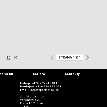
STRANA 1 Z 1
36
60
pa webu
Kariéra
Kontakty
E-shop
: +420 725 743 811
Prodejna
: +420 720 996 371
Email
:
info@sportfotbal.cz
SportFotbal s.r.o.
Voroněžská 28
Praha 10 Vršovice
101 00