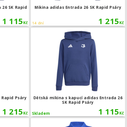
 26 SK Rapid
Mikina adidas Entrada 26 SK Rapid Psáry
1 115
1 215
Kč
Kč
14 dní
Rapid Psáry
Tepláky adidas Entrada 26 SK Rapid Psáry
 Rapid Psáry
Dětská mikina s kapucí adidas Entrada 26
SK Rapid Psáry
1 215
1 115
Kč
Kč
Skladem
Rapid Psáry
Dětská polokošile adidas Entrada 26 SK Rapid Psáry