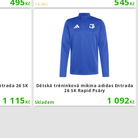
495
545
Kč
Kč
14 dní
ada 26 SK Rapid Psáry
Tréninkové tepláky adidas Entrada 26 SK Rapid Psáry
ntrada 26 SK
Dětská tréninková mikina adidas Entrada
26 SK Rapid Psáry
1 115
1 092
Kč
Kč
Skladem
SK Rapid Psáry