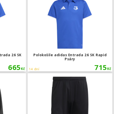
trada 26 SK
Polokošile adidas Entrada 26 SK Rapid
Psáry
665
715
Kč
Kč
14 dní
da 26 SK Rapid Psáry
Šusťáková bunda adidas Entrada 26 SK Rapid Psáry