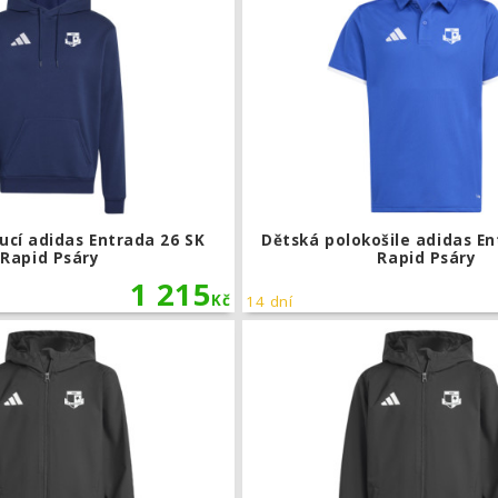
ucí adidas Entrada 26 SK
Dětská polokošile adidas En
Rapid Psáry
Rapid Psáry
1 215
Kč
14 dní
Dětská šusťáková bunda adidas Entra