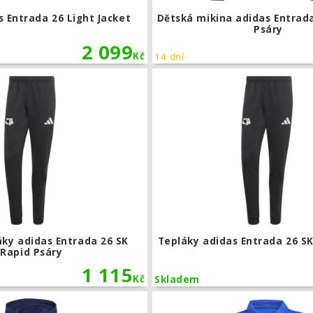
 Entrada 26 Light Jacket
Dětská mikina adidas Entrada
Psáry
2 099
Kč
14 dní
Dětské tepláky adidas Entrada 26 SK 
áky adidas Entrada 26 SK
Tepláky adidas Entrada 26 SK
Rapid Psáry
1 115
Kč
Skladem
Mikina s kapucí adidas Entrada 26 SK 