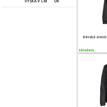
VÝŠKA V CM
UK
Dětská zimní
Skladem