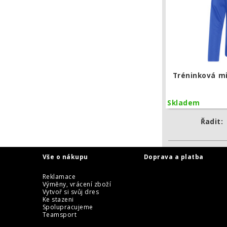
Tréninková mi
Skladem
Řadit:
Vše o nákupu
Doprava a platba
Reklamace
Výměny, vrácení zboží
Vytvoř si svůj dres
Ke stazeni
Spolupracujeme
Teamsport