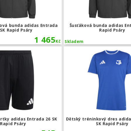
ová bunda adidas Entrada
Šusťáková bunda adidas En
 SK Rapid Psáry
Rapid Psáry
1 465
Kč
Skladem
Tréninkové šortky adidas Entrada 26 
rtky adidas Entrada 26 SK
Dětský tréninkový dres adida
Rapid Psáry
SK Rapid Psáry