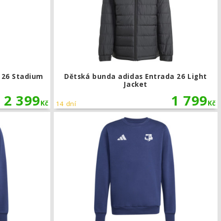
 26 Stadium
Dětská bunda adidas Entrada 26 Light
Jacket
2 399
1 799
Kč
Kč
14 dní
Dětská mikina adidas Entrada 26 SK Rapid Psáry