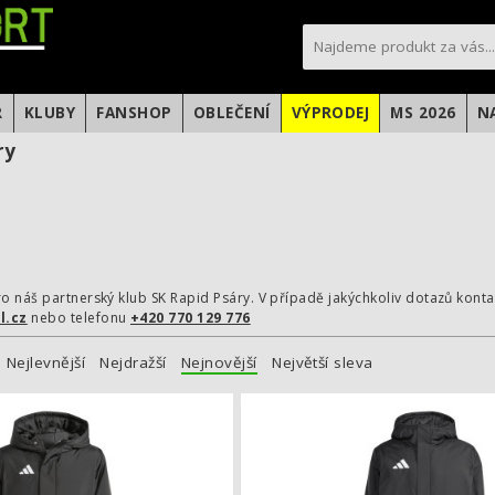
sportfotbal.cz
R
KLUBY
FANSHOP
OBLEČENÍ
VÝPRODEJ
MS 2026
N
ry
o náš partnerský klub SK Rapid Psáry. V případě jakýchkoliv dotazů kon
l.cz
nebo telefonu
+420 770 129 776
Nejlevnější
Nejdražší
Nejnovější
Největší sleva
Dětská zimní bunda adidas Entrada 2