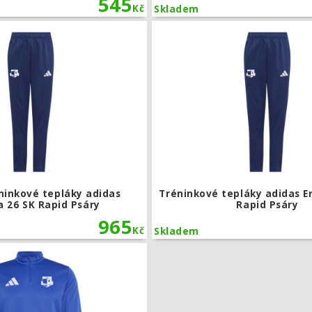
545
Kč
Skladem
Dětské tréninkové tepláky adidas Entr
ninkové tepláky adidas
Tréninkové tepláky adidas E
a 26 SK Rapid Psáry
Rapid Psáry
965
Kč
Skladem
Tréninková mikina adidas Entrada 26 