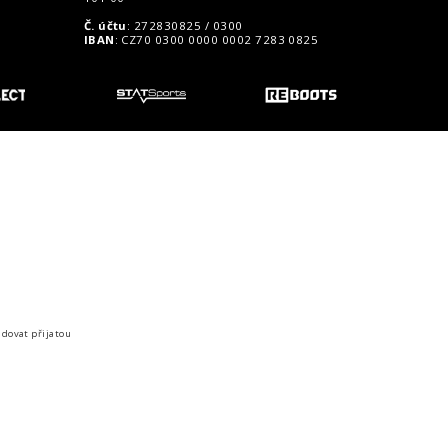
Č. účtu
: 272830825 / 0300
IBAN
: CZ70 0300 0000 0002 7283 0825
o zákazníky
idovat přijatou