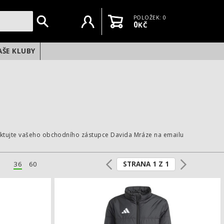
Uživatelský účet
Košík
POLOŽEK: 0
0
KČ
AŠE KLUBY
taktujte vašeho obchodního zástupce Davida Mráze na emailu
STRANA 1 Z 1
36
60
6 Stadium
Zimní bunda adidas Entrada 26 Stadium