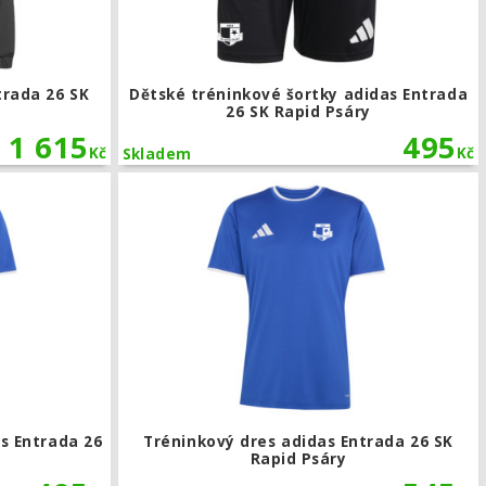
trada 26 SK
Dětské tréninkové šortky adidas Entrada
26 SK Rapid Psáry
1 615
495
Kč
Kč
Skladem
SK Rapid Psáry
Dětský tréninkový dres adidas Entrada 26 SK Rapid Psár
s Entrada 26
Tréninkový dres adidas Entrada 26 SK
Rapid Psáry