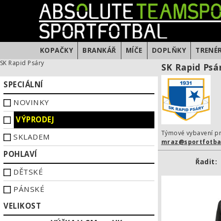
KOPAČKY
BRANKÁŘ
MÍČE
DOPLŇKY
TRENÉ
SK Rapid Psáry
SK Rapid Psá
SPECIÁLNÍ
NOVINKY
VÝPRODEJ
Týmové vybavení pr
SKLADEM
mraz@sportfotba
POHLAVÍ
Řadit:
DĚTSKÉ
PÁNSKÉ
VELIKOST