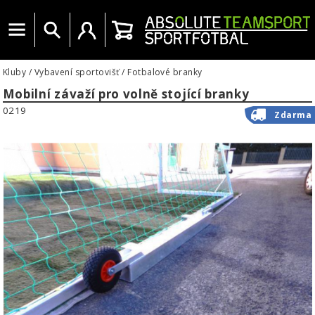
Menu
Vyhledat
Uživatelský účet
Košík
Kluby
/
Vybavení sportovišť
/
Fotbalové branky
Mobilní závaží pro volně stojící branky
0219
Zdarma