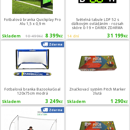
Fotbalová branka Quickplay Pro
Světelná tabule LDP 52 s
Alu 1,5 x 0,9 m
dálkovým ovládáním - rozsah
skóre 0-19 + DÁREK ZDARMA
8 399
31 199
Skladem
10 499
14 dní
Kč
Kč
Kč
Fotbalová branka BazookaGoal 12
Zdarma
Fotbalová branka BazookaGoal
Značkovací systém Pitch Marker
120x75cm modrá
žlutá
3 249
1 290
Skladem
Skladem
Kč
Kč
Fotbalová branka Kickster Elite 3,6x
Zdarma