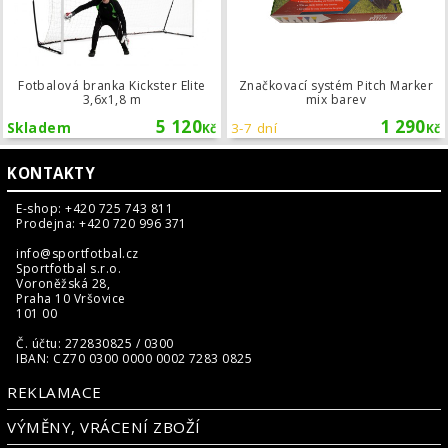
Fotbalová branka Kickster Elite
Značkovací systém Pitch Marker
3,6x1,8 m
mix barev
5 120
1 290
Skladem
3-7 dní
Kč
Kč
KONTAKTY
E-shop: +420 725 743 811
Prodejna: +420 720 996 371
info@sportfotbal.cz
Sportfotbal s.r.o.
Voroněžská 28,
Praha 10 Vršovice
101 00
Č. účtu: 272830825 / 0300
IBAN: CZ70 0300 0000 0002 7283 0825
REKLAMACE
VÝMĚNY, VRÁCENÍ ZBOŽÍ