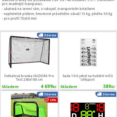
pro snadnější manipulaci.
- závěsná na zemní rám, s rukojetí, transportním kolečkem
- naplnitelné pískem, hmotnost prázdného závaží 15 kg, plného 50 kg
- pro profil 75x50 mm
Fotbalová branka HUDORA Pro Tect
Zdarma
Fotbalová branka HUDORA Pro
Sada 10-ti jehel na huštění míčů
Tect 240x160 cm
Uhlsport
4 699
389
Skladem
Skladem
Kč
Kč
Fotbalová branka Quickplay Pro Alu 
Zdarma
Zdarma
20%