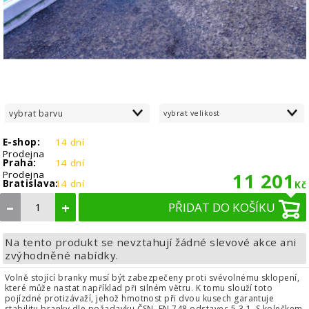
vybrat barvu
vybrat velikost
E-shop:
14 dní
Prodejna
Praha:
14 dní
Prodejna
11 201
Bratislava:
14 dní
Kč
–
+
PŘIDAT DO KOŠÍKU
Na tento produkt se nevztahují žádné slevové akce ani
zvýhodněné nabídky.
Volně stojící branky musí být zabezpečeny proti svévolnému sklopení,
které může nastat například při silném větru. K tomu slouží toto
pojízdné protizávaží, jehož hmotnost při dvou kusech garantuje
stabilitu branky dle požadavku ČSN EN 748 odstavec 5.3.1. S kolečkem