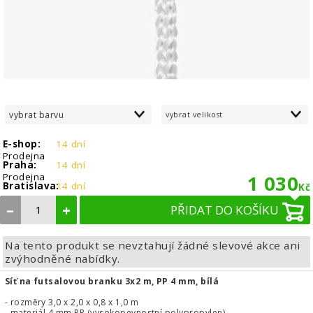
vybrat barvu
vybrat velikost
E-shop:
14 dní
Prodejna
Praha:
14 dní
Prodejna
1 030
Bratislava:
14 dní
Kč
–
+
PŘIDAT DO KOŠÍKU
Na tento produkt se nevztahují žádné slevové akce ani
zvýhodněné nabídky.
Síť na futsalovou branku 3x2 m, PP 4 mm, bílá
- rozměry 3,0 x 2,0 x 0,8 x 1,0 m
- materiál 4 mm PP (vysokopevnostní polypropylen)