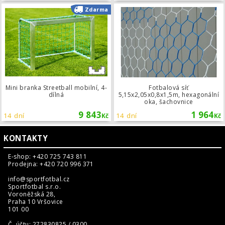
Mini branka Streetball mobilní, 4-díl
Zdarma
Mini branka Streetball mobilní, 4-
Fotbalová síť
dílná
5,15x2,05x0,8x1,5m, hexagonální
oka, šachovnice
9 843
1 964
14 dní
14 dní
Kč
Kč
KONTAKTY
E-shop: +420 725 743 811
Prodejna: +420 720 996 371
info@sportfotbal.cz
Sportfotbal s.r.o.
Voroněžská 28,
Praha 10 Vršovice
101 00
Č. účtu: 272830825 / 0300