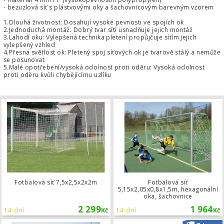
- bezuzlová síť s plástvovými oky a šachovnicovým barevným vzorem
1.Dlouhá životnost: Dosahují vysoké pevnosti ve spojích ok
2.Jednoduchá montáž: Dobrý tvar sítí usnadňuje jejich montáž
3.Lahodí oku: Vylepšená technika pletení propůjčuje sítím jejich
vylepšený vzhled
4.Přesná světlost ok: Pletený spoj síťových ok je tvarově stálý a nemůže
se posunovat
5.Malé opotřebení/vysoká odolnost proti oděru: Vysoká odolnost
proti oděru kvůli chybějícímu uzlíku
Fotbalová síť 7,5x2,5x2x2m
Fotbalová síť 7,5x2,5x2x2m
Fotbalová síť
5,15x2,05x0,8x1,5m, hexagonální
oka, šachovnice
2 299
1 964
14 dní
14 dní
Kč
Kč
Fotbalová síť 5,15x2,05x1,0x1,0m, h