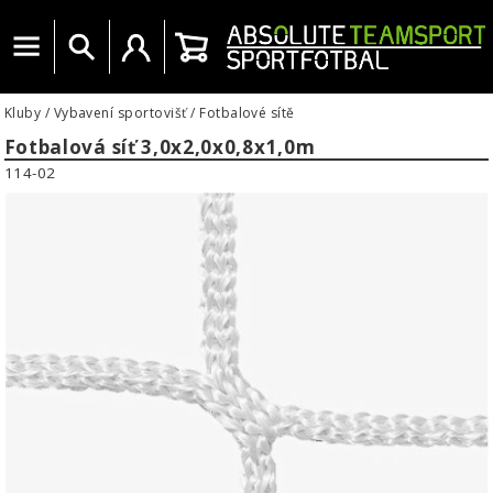
Menu
Vyhledat
Uživatelský účet
Košík
Kluby
/
Vybavení sportovišť
/
Fotbalové sítě
Fotbalová síť 3,0x2,0x0,8x1,0m
114-02