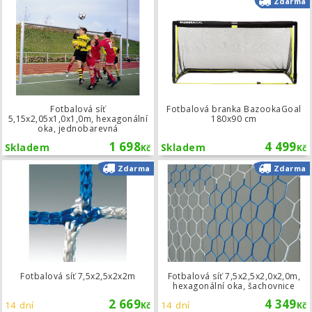
Zdarma
Fotbalová síť
Fotbalová branka BazookaGoal
5,15x2,05x1,0x1,0m, hexagonální
180x90 cm
oka, jednobarevná
1 698
4 499
Skladem
Skladem
Kč
Kč
Fotbalová síť 7,5x2,5x2x2m
Zdarma
Zdarma
Fotbalová síť 7,5x2,5x2x2m
Fotbalová síť 7,5x2,5x2,0x2,0m,
hexagonální oka, šachovnice
2 669
4 349
14 dní
14 dní
Kč
Kč