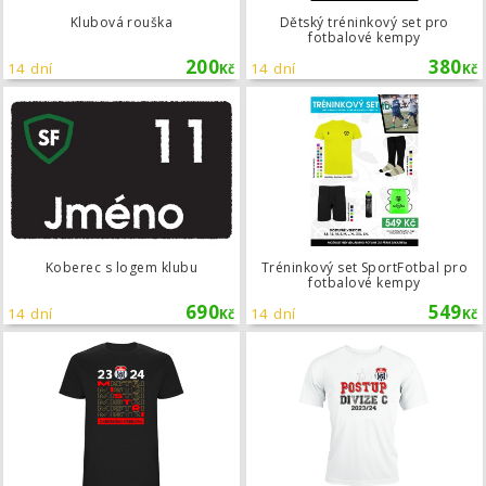
Klubová rouška
Dětský tréninkový set pro
fotbalové kempy
200
380
14 dní
14 dní
Kč
Kč
Koberec s logem klubu
Koberec s logem klubu
Tréninkový set SportFotbal pro
fotbalové kempy
690
549
14 dní
14 dní
Kč
Kč
Klubové triko vítěz - motiv 9