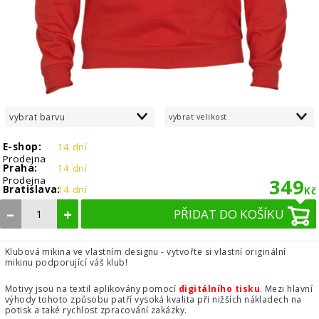
vybrat barvu
vybrat velikost
E-shop:
14 dní
Prodejna
Praha:
14 dní
Prodejna
349
Bratislava:
14 dní
Kč
–
+
PŘIDAT DO KOŠÍKU
Klubová mikina ve vlastním designu - vytvořte si vlastní originální
mikinu podporující váš klub!
Motivy jsou na textil aplikovány pomocí
digitálního tisku
. Mezi hlavní
výhody tohoto způsobu patří vysoká kvalita při nižších nákladech na
potisk a také rychlost zpracování zakázky.