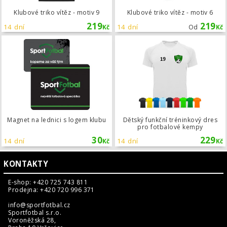
Klubové triko vítěz - motiv 9
Klubové triko vítěz - motiv 6
219
219
14 dní
14 dní
Kč
Od
Kč
Magnet na lednici s logem klubu
Magnet na lednici s logem klubu
Dětský funkční tréninkový dres
pro fotbalové kempy
30
229
14 dní
14 dní
Kč
Kč
KONTAKTY
E-shop: +420 725 743 811
Prodejna: +420 720 996 371
info@sportfotbal.cz
Sportfotbal s.r.o.
Voroněžská 28,