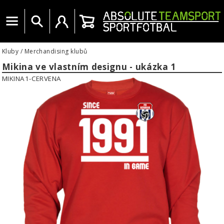
Menu
Vyhledat
Uživatelský účet
Košík
Kluby
/
Merchandising klubů
Mikina ve vlastním designu - ukázka 1
MIKINA1-CERVENA