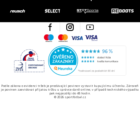
Facebook
Instagram
Youtube
Maestro
Mastercard
Visa
Visa Electron
Česká kvalita
Ověřen
Podle zákona o evidenci tržeb je prodávající povinen vystavit kupujícímu účtenku. Zároveň
je povinen zaevidovat přijatou tržbu u správce daně online; v případě technického výpadku
pak nejpozději do 48 hodin.
© 2026 sportfotbal.cz