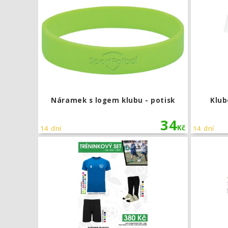
Náramek s logem klubu - potisk
Klub
34
Kč
14 dní
14 dní
Dětský trén