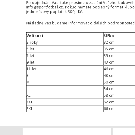
Po objednání Vás také prosíme o zaslání Vašeho klubového z
info@sportfotbal.cz
. Pokud nemáte potřebný formát klubo
jednorázový poplatek 300,- Kč.
Následně Vás budeme informovat o dalších podrobnostech
Velikost
Šířka
3 roky
32 cm
5 let
35 cm
7 let
39 cm
9 let
43 cm
11 let
46 cm
S
48 cm
M
50 cm
L
54 cm
XL
58 cm
XXL
62 cm
3XL
66 cm
Náramek s l