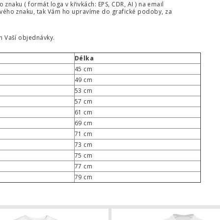
naku ( formát loga v křivkách: EPS, CDR, AI ) na email
vého znaku, tak Vám ho upravíme do grafické podoby, za
 Vaší objednávky.
Délka
45 cm
49 cm
53 cm
57 cm
61 cm
69 cm
71 cm
73 cm
75 cm
77 cm
79 cm
ogem klubu - potisk
Klubové triko vítěz - motiv 8