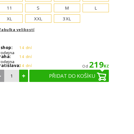
11
S
M
L
XL
XXL
3XL
Tabulka velikostí
-shop:
14 dní
rodejna
raha:
14 dní
rodejna
219
ratislava:
14 dní
Kč
Od
–
+
PŘIDAT DO KOŠÍKU