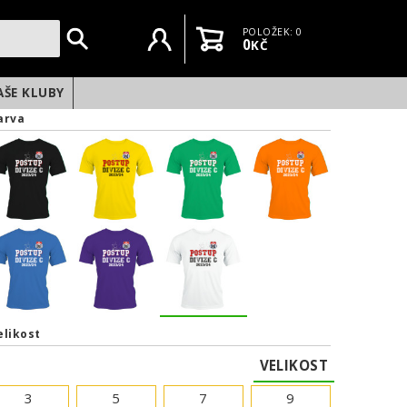
Uživatelský účet
Košík
POLOŽEK: 0
0
KČ
AŠE KLUBY
arva
elikost
VELIKOST
3
5
7
9