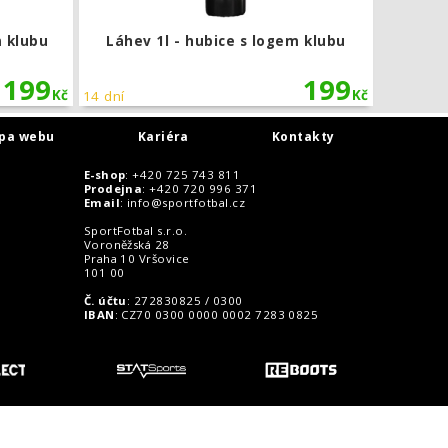
 klubu
Láhev 1l - hubice s logem klubu
199
199
Kč
Kč
14 dní
pa webu
Kariéra
Kontakty
E-shop
: +420 725 743 811
Prodejna
: +420 720 996 371
Email
:
info@sportfotbal.cz
SportFotbal s.r.o.
Voroněžská 28
Praha 10 Vršovice
101 00
Č. účtu
: 272830825 / 0300
IBAN
: CZ70 0300 0000 0002 7283 0825