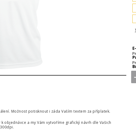
E
P
P
P
B
lení. Možnost potisknout i záda Vaším textem za příplatek.
k objednávce a my Vám vytvoříme grafický návrh dle Vašich
 300dpi.