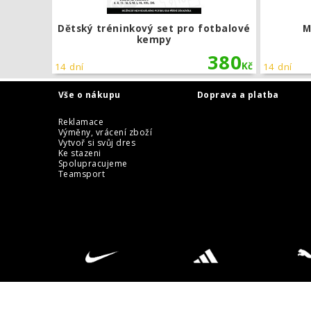
Dětský tréninkový set pro fotbalové
M
kempy
380
Kč
14 dní
14 dní
Vše o nákupu
Doprava a platba
Reklamace
Výměny, vrácení zboží
Vytvoř si svůj dres
Ke stazeni
Spolupracujeme
Teamsport