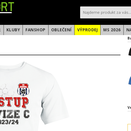
sportfotbal.cz
R
KLUBY
FANSHOP
OBLEČENÍ
VÝPRODEJ
MS 2026
N
B
V