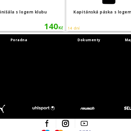
inišála s logem klubu
Kapitánská páska s logem
140
Kč
14 dní
Poradna
Dokumenty
Ma
Facebook
Instagram
Youtube