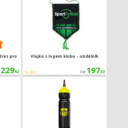
dres pro
Vlajka s logem klubu - obdélník
229
197
Kč
Kč
14 dní
Od
Kapitánská páska s logem klubu
Láhev 1l - 