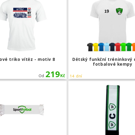
ové triko vítěz - motiv 8
Dětský funkční tréninkový 
fotbalové kempy
219
Kč
Od
14 dní
inkový set pro fotbalové kempy
Minišála s logem klubu