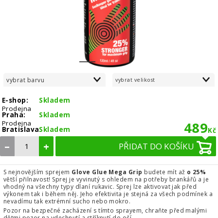
1
2
3
vybrat barvu
vybrat velikost
E-shop:
Skladem
Prodejna
Praha:
Skladem
Prodejna
489
Bratislava:
Skladem
Kč
–
+
PŘIDAT DO KOŠÍKU
S nejnovějším sprejem
Glove Glue Mega Grip
budete mít až
o 25%
větší přilnavost! Sprej je vyvinutý s ohledem na potřeby brankářů a je
vhodný na všechny typy dlaní rukavic. Sprej lze aktivovat jak před
výkonem tak i během něj. Jeho efektivita je stejná za všech podmínek a
nevadímu tak extrémní sucho nebo mokro.
Pozor na bezpečné zacházení s tímto sprayem, chraňte před malými
dětmi pozor na vdechnutí a stříknutí do očí.