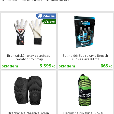
Brankářské rukavice adidas Predator
Zdarma
Nové
Brankářské rukavice adidas
Set na údržbu rukavic Reusch
Predator Pro Strap
Glove Care Kit x3
3 399
665
Skladem
Skladem
Kč
Kč
Brankářské chrániče kolen Reusch Ac
Brankářské chrániče kolen
Hadřík na rukavice GloveGlu