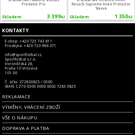
Predator Pro
Reusch Supreme Knee Protector
Sleeve
3 399
1 350
Skladem
Skladem
Kč
Kč
KONTAKTY
E-shop: +420 725 743 811
Prodejna: +420 720 996 371
info@sportfotbal.cz
Sportfotbal s.r.o.
Voroněžská 28,
Praha 10 Vršovice
101 00
Č. účtu: 272830825 / 0300
IBAN: CZ70 0300 0000 0002 7283 0825
REKLAMACE
VÝMĚNY, VRÁCENÍ ZBOŽÍ
VŠE O NÁKUPU
DOPRAVA A PLATBA