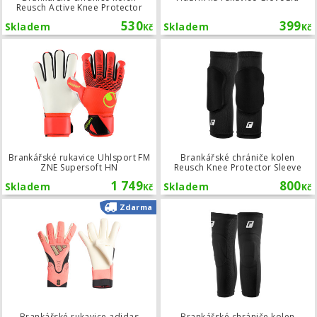
Reusch Active Knee Protector
530
399
Skladem
Skladem
Kč
Kč
Brankářské rukavice Uhlsport FM ZN
Brankářské rukavice Uhlsport FM
Brankářské chrániče kolen
ZNE Supersoft HN
Reusch Knee Protector Sleeve
1 749
800
Skladem
Skladem
Kč
Kč
Brankářské rukavice adidas Predato
Zdarma
Brankářské rukavice adidas
Brankářské chrániče kolen