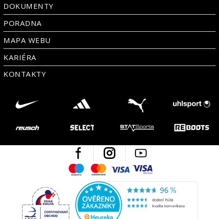
DOKUMENTY
PORADNA
MAPA WEBU
KARIÉRA
KONTAKTY
Facebook
Instagram
Youtube
Maestro
Mastercard
Visa
Visa Electron
Česká kvalita
Ověřen