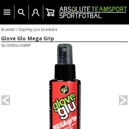
Menu
Vyhledat
Uživatelský účet
Košík
Brankář
/
Doplňky pro brankáře
Glove Glu Mega Grip
GLOVEGLUGRIP
PREVIOUS