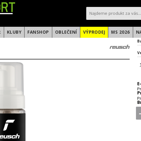
sportfotbal.cz
R
KLUBY
FANSHOP
OBLEČENÍ
VÝPRODEJ
MS 2026
N
B
V
h
E
P
P
P
B