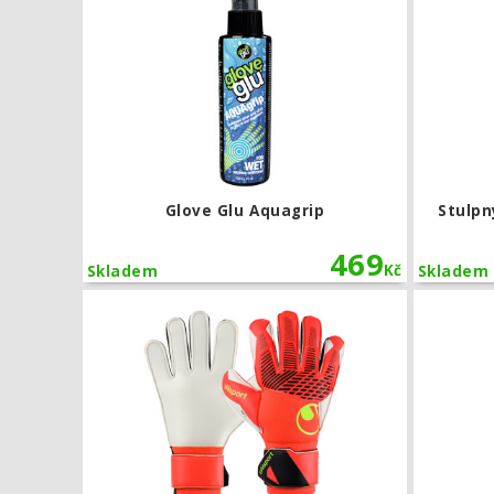
Glove Glu Aquagrip
Stulpn
469
Kč
Skladem
Skladem
Brankářské 