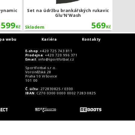
Dynamic
Set na údržbu brankářských rukavic
Glu'N'Wash
 599
569
Kč
Kč
Skladem
pa webu
Kariéra
Kontakty
E-shop
: +420 725 743 811
Prodejna
: +420 720 996 371
Email
:
info@sportfotbal.cz
SportFotbal s.r.o.
Voroněžská 28
Praha 10 Vršovice
101 00
Č. účtu
: 272830825 / 0300
IBAN
: CZ70 0300 0000 0002 7283 0825