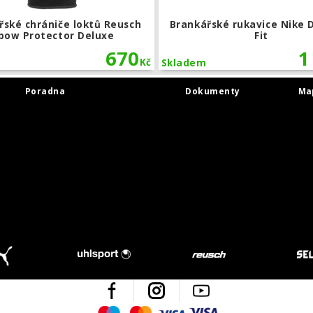
řské chrániče loktů Reusch
Brankářské rukavice Nike 
lbow Protector Deluxe
Fit
670
1
Kč
Skladem
Poradna
Dokumenty
Ma
Facebook
Instagram
Youtube
Maestro
Mastercard
Visa
Visa Electron