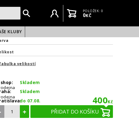
Uživatelský účet
Košík
POLOŽEK: 0
0
KČ
AŠE KLUBY
arva
elikost
Tabulka velikostí
-shop:
Skladem
rodejna
raha:
Skladem
rodejna
400
ratislava:
do 07.08.
Kč
–
+
PŘIDAT DO KOŠÍKU