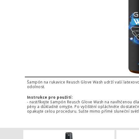
Šampón na rukavice Reusch Glove Wash udrží vaší latexovou 
odolnost.
Instrukce pro použití:
- nastříkejte šampón Reusch Glove Wash na navlhčenou dlaň
pěny a důkladně omyjte. Po vyčištění opláchněte dostateč
opakujte celou proceduru. Sušte mimo přímé sluneční světlo
Glove Glu A