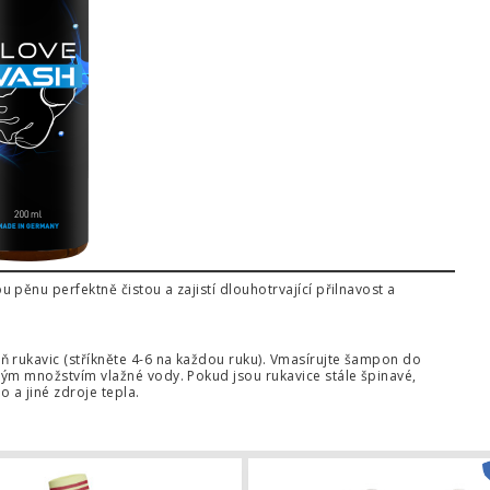
pěnu perfektně čistou a zajistí dlouhotrvající přilnavost a
 rukavic (stříkněte 4-6 na každou ruku). Vmasírujte šampon do
ným množstvím vlažné vody. Pokud jsou rukavice stále špinavé,
 a jiné zdroje tepla.
quagrip
Stulpny adidas Adi25 Goalkeeper