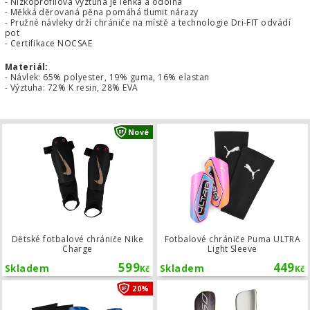
- Nízkoprofilová výztuha je lehká a odolná
- Měkká děrovaná pěna pomáhá tlumit nárazy
- Pružné návleky drží chrániče na místě a technologie Dri-FIT odvádí
pot
- Certifikace NOCSAE
Materiál:
- Návlek: 65% polyester, 19% guma, 16% elastan
- Výztuha: 72% K resin, 28% EVA
Dětské fotbalové chrániče Nike Char
Nové
Dětské fotbalové chrániče Nike
Fotbalové chrániče Puma ULTRA
Charge
Light Sleeve
599
449
Skladem
Skladem
Kč
Kč
Fotbalové chrániče Nike Mercurial Li
20%