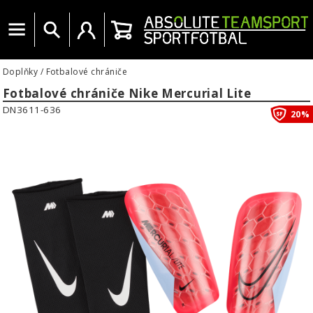
Menu
Vyhledat
Uživatelský účet
Košík
Doplňky
/
Fotbalové chrániče
Fotbalové chrániče Nike Mercurial Lite
DN3611-636
20%