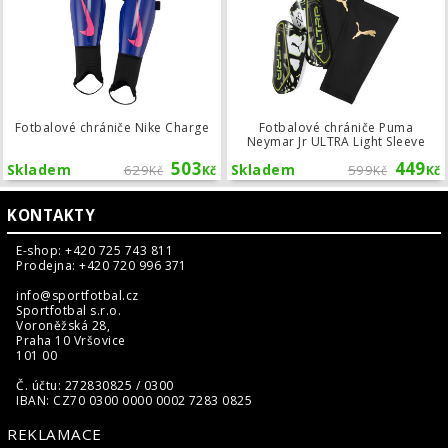
Fotbalové chrániče Nike Charge
Fotbalové chrániče Puma
Neymar Jr ULTRA Light Sleeve
503
449
Skladem
629
Skladem
599
Kč
Kč
Kč
Kč
KONTAKTY
E-shop: +420 725 743 811
Prodejna: +420 720 996 371
info@sportfotbal.cz
Sportfotbal s.r.o.
Voroněžská 28,
Praha 10 Vršovice
101 00
Č. účtu: 272830825 / 0300
IBAN: CZ70 0300 0000 0002 7283 0825
REKLAMACE