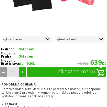
vybrat barvu
vybrat velikost
E-shop:
Skladem
Prodejna
Praha:
Skladem
639
Prodejna
799
Bratislava:
do 10.08.
Kč
Kč
–
+
PŘIDAT DO KOŠÍKU
POHODLNÁ OCHRANA
Chrániče holení Nike Mercurial Lite ochrání tvé holeně, ale nezpomalí
tě. Ultratenké provedení v kombinaci s měkkou pěnou a odolnou
výztuhou dokonale rozkládá nárazy.
Vlastnosti: