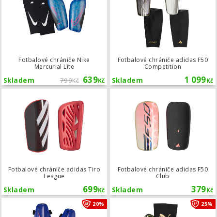
Fotbalové chrániče Nike
Fotbalové chrániče adidas F50
Mercurial Lite
Competition
639
1 099
Skladem
799
Skladem
Kč
Kč
Kč
Fotbalové chrániče adidas Tiro Leag
Fotbalové chrániče adidas Tiro
Fotbalové chrániče adidas F50
League
Club
699
379
Skladem
Skladem
Kč
Kč
Fotbalové chrániče Nike Charge
20%
25%