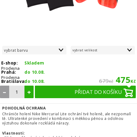
vybrat barvu
vybrat velikost
E-shop:
Skladem
Prodejna
Praha:
do 10.08.
475
Prodejna
679
Bratislava:
do 10.08.
Kč
Kč
–
+
PŘIDAT DO KOŠÍKU
POHODLNÁ OCHRANA
Chrániče holení Nike Mercurial Lite ochrání tvé holeně, ale nezpomalí
tě. Ultratenké provedení v kombinaci s měkkou pěnou a odolnou
výztuhou dokonale rozkládá nárazy.
Vlastnosti: