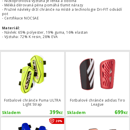
- Nízkoprofilová výztuha je lehká a odolná
- Měkká děrovaná pěna pomáhá tlumit nárazy
- Pružné návleky drží chrániče na místě a technologie Dri-FIT odvádí
pot
- Certifikace NOCSAE
Materiál:
- Návlek: 65% polyester, 19% guma, 16% elastan
- Výztuha: 72% K resin, 28% EVA
Fotbalové chrániče Puma ULTRA Ligh
Fotbalové chrániče Puma ULTRA
Fotbalové chrániče adidas Tiro
Light Strap
League
399
699
Skladem
Skladem
Kč
Kč
Dětské fotbalové chrániče Nike Char
20%