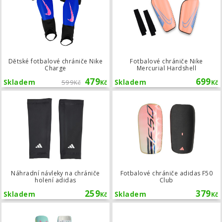
Dětské fotbalové chrániče Nike
Fotbalové chrániče Nike
Charge
Mercurial Hardshell
479
699
Skladem
599
Skladem
Kč
Kč
Kč
Náhradní návleky na chrániče holení
Náhradní návleky na chrániče
Fotbalové chrániče adidas F50
holení adidas
Club
259
379
Skladem
Skladem
Kč
Kč
Dětské fotbalové chrániče adidas M