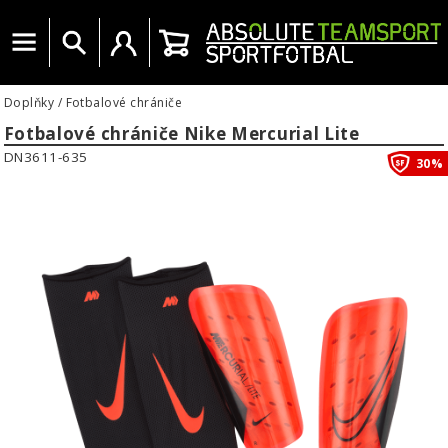
Menu
Vyhledat
Uživatelský účet
Košík
Doplňky
/
Fotbalové chrániče
Fotbalové chrániče Nike Mercurial Lite
DN3611-635
30%