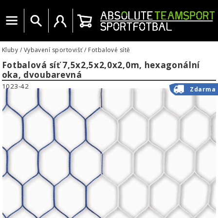
Menu
Vyhledat
Uživatelský účet
Košík
Kluby
/
Vybavení sportovišť
/
Fotbalové sítě
Fotbalová síť 7,5x2,5x2,0x2,0m, hexagonální
oka, dvoubarevná
1023-42
Zdarma