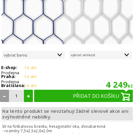
vybrat barvu
vybrat velikost
E-shop:
14 dní
Prodejna
Praha:
14 dní
Prodejna
4 249
Bratislava:
14 dní
Kč
–
+
PŘIDAT DO KOŠÍKU
Na tento produkt se nevztahují žádné slevové akce ani
zvýhodněné nabídky.
Síť na fotbalovou branku, hexagonální oka, dvoubarevná
- rozměry 7,5x2,5x2,0x2,0m