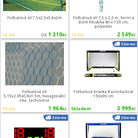
Fotbalová síť 7,5x2,5x0,8x2m
Fotbalová síť 7,5 x 2,5 m, horní a
dolní hloubka 80 x 150 cm,
polyester
1 210
2 549
14 dní
14 dní
Od
Kč
Kč
Fotbalová síť 5,15x2,05x0,8x1,5m, h
Zdarma
Fotbalová síť
Fotbalová branka BazookaGoal
5,15x2,05x0,8x1,5m, hexagonální
150x90 cm
oka, šachovnice
1 964
3 999
14 dní
Skladem
Kč
Kč
Světelná tabule LDP 51 s dálkovým 
Zdarma
Zdarma