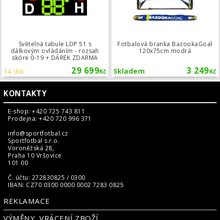
Světelná tabule LDP 51 s
Fotbalová branka BazookaGoal
dálkovým ovládáním - rozsah
120x75cm modrá
skóre 0-19 + DÁREK ZDARMA
29 699
3 249
14 dní
Skladem
Kč
Kč
KONTAKTY
E-shop: +420 725 743 811
Prodejna: +420 720 996 371
info@sportfotbal.cz
Sportfotbal s.r.o.
Voroněžská 28,
Praha 10 Vršovice
101 00
Č. účtu: 272830825 / 0300
IBAN: CZ70 0300 0000 0002 7283 0825
REKLAMACE
VÝMĚNY, VRÁCENÍ ZBOŽÍ