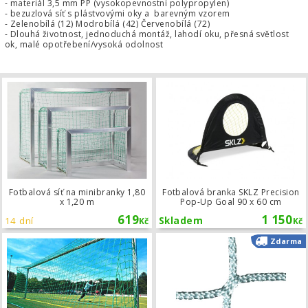
- materiál 3,5 mm PP (vysokopevnostní polypropylen)
- bezuzlová síť s plástvovými oky a barevným vzorem
-
Zelenobílá (12)
Modrobílá (42)
Červenobílá (72)
- Dlouhá životnost, jednoduchá montáž, lahodí oku, přesná světlost
ok, malé opotřebení/vysoká odolnost
Fotbalová síť na minibranky 1,80 x 1
Fotbalová síť na minibranky 1,80
Fotbalová branka SKLZ Precision
x 1,20 m
Pop-Up Goal 90 x 60 cm
619
1 150
14 dní
Skladem
Kč
Kč
Fotbalová síť 7,5x2,5x0,8x2m
Zdarma