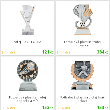
Trofej EDICE FOTBAL
Trofej EDICE FOTBAL
Fotbalová plastika trofej
rukavice
121
384
3-14 dní
3-14 dní
Kč
Kč
Fotbalová plastika trofej kopačka a 
Fotbalová plastika trofej
Fotbalová plastika trofej hráč
kopačka a míč
oslava
153
153
3-14 dní
3-14 dní
Kč
Kč