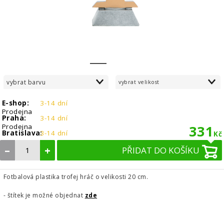
1
2
vybrat barvu
vybrat velikost
E-shop:
3-14 dní
Prodejna
Praha:
3-14 dní
Prodejna
331
Bratislava:
3-14 dní
Kč
–
+
PŘIDAT DO KOŠÍKU
Fotbalová plastika trofej hráč o velikosti 20 cm.
- štítek je možné objednat
zde