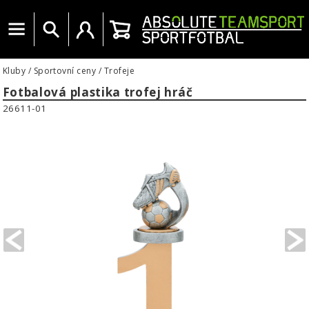
Menu
Vyhledat
Uživatelský účet
Košík
Kluby
/
Sportovní ceny
/
Trofeje
Fotbalová plastika trofej hráč
26611-01
PREVIOUS