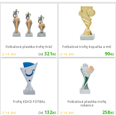
Fotbalová plastika trofej hráč
Fotbalová plastika trofej hráč
Fotbalová trofej kopačka a míč
321
90
3-14 dní
3-14 dní
Od
Kč
Kč
Trofej EDICE FOTBAL
Trofej EDICE FOTBAL
Fotbalová plastika trofej
rukavice
132
258
3-14 dní
3-14 dní
Od
Kč
Kč