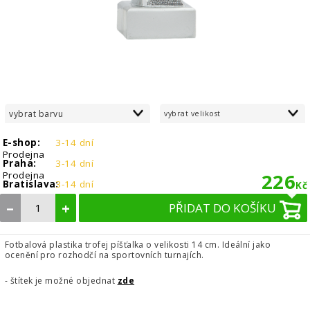
vybrat barvu
vybrat velikost
E-shop:
3-14 dní
Prodejna
Praha:
3-14 dní
Prodejna
226
Bratislava:
3-14 dní
Kč
–
+
PŘIDAT DO KOŠÍKU
Fotbalová plastika trofej píšťalka o velikosti 14 cm. Ideální jako
ocenění pro rozhodčí na sportovních turnajích.
- štítek je možné objednat
zde