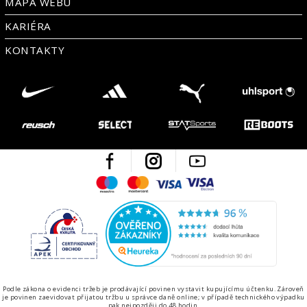
MAPA WEBU
KARIÉRA
KONTAKTY
Facebook
Instagram
Youtube
Maestro
Mastercard
Visa
Visa Electron
Česká kvalita
Ověřen
Podle zákona o evidenci tržeb je prodávající povinen vystavit kupujícímu účtenku. Zároveň
je povinen zaevidovat přijatou tržbu u správce daně online; v případě technického výpadku
pak nejpozději do 48 hodin.