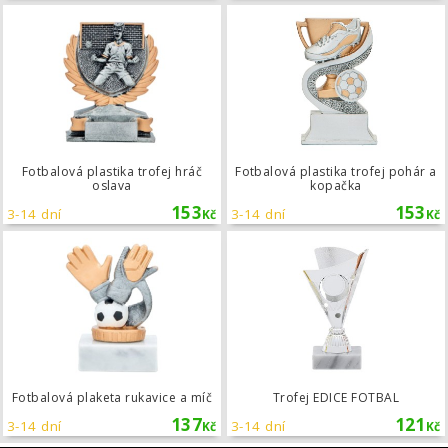
Fotbalová plastika trofej hráč oslava
Fotbalová plastika trofej hráč
Fotbalová plastika trofej pohár a
oslava
kopačka
153
153
3-14 dní
3-14 dní
Kč
Kč
Fotbalová plaketa rukavice a míč
Fotbalová plaketa rukavice a míč
Trofej EDICE FOTBAL
137
121
3-14 dní
3-14 dní
Kč
Kč