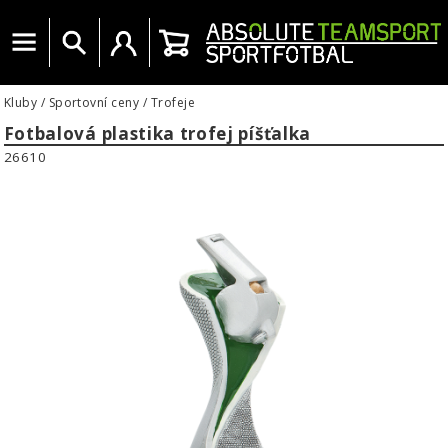
Menu
Vyhledat
Uživatelský účet
Košík
Kluby
/
Sportovní ceny
/
Trofeje
Fotbalová plastika trofej píšťalka
26610