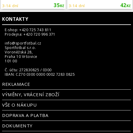
35
42
3-14 dní
3-14 dní
Kč
Kč
KONTAKTY
E-shop: +420 725 743 811
Prodejna: +420 720 996 371
info@sportfotbal.cz
Sportfotbal s.r.o.
Voroněžská 28,
Praha 10 Vršovice
101 00
Č. účtu: 272830825 / 0300
IBAN: CZ70 0300 0000 0002 7283 0825
REKLAMACE
VÝMĚNY, VRÁCENÍ ZBOŽÍ
VŠE O NÁKUPU
DOPRAVA A PLATBA
DOKUMENTY