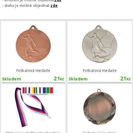
- stuhu je možné objednat
zde
Fotbalová medaile
Fotbalová medaile
Fotbalová medaile
21
21
Skladem
Skladem
Kč
Kč
Stuha k medailím standardní s karab