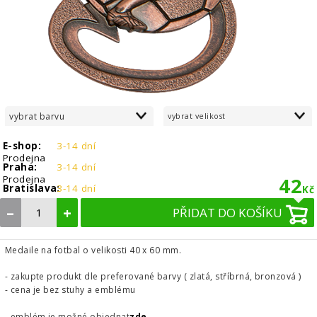
1
2
vybrat barvu
vybrat velikost
E-shop:
3-14 dní
Prodejna
Praha:
3-14 dní
Prodejna
42
Bratislava:
3-14 dní
Kč
–
+
PŘIDAT DO KOŠÍKU
Medaile na fotbal o velikosti 40 x 60 mm.
- zakupte produkt dle preferované barvy ( zlatá, stříbrná, bronzová )
- cena je bez stuhy a emblému
- emblém je možné objednat
zde