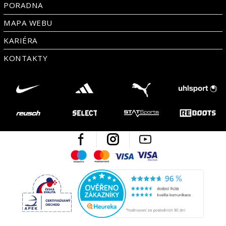
PORADNA
MAPA WEBU
KARIÉRA
KONTAKTY
Facebook
Instagram
Youtube
Maestro
Mastercard
Visa
Visa Electron
Česká kvalita
Ověřen