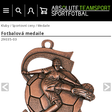
Menu
Vyhledat
Uživatelský účet
Košík
Kluby
/
Sportovní ceny
/
Medaile
Fotbalová medaile
29035-03
PREVIOUS