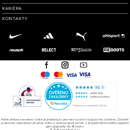
KARIÉRA
KONTAKTY
Facebook
Instagram
Youtube
Maestro
Mastercard
Visa
Visa Electron
Česká kvalita
Ověřen
Podle zákona o evidenci tržeb je prodávající povinen vystavit kupujícímu účtenku. Zároveň
je povinen zaevidovat přijatou tržbu u správce daně online; v případě technického výpadku
pak nejpozději do 48 hodin.
© 2026 sportfotbal.cz