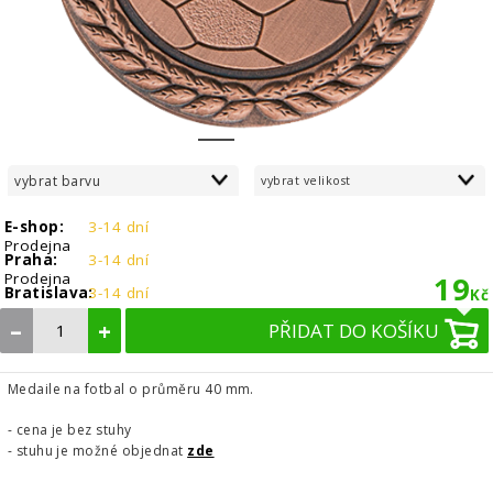
1
2
vybrat barvu
vybrat velikost
E-shop:
3-14 dní
Prodejna
Praha:
3-14 dní
Prodejna
19
Bratislava:
3-14 dní
Kč
–
+
PŘIDAT DO KOŠÍKU
Medaile na fotbal o průměru 40 mm.
- cena je bez stuhy
- stuhu je možné objednat
zde