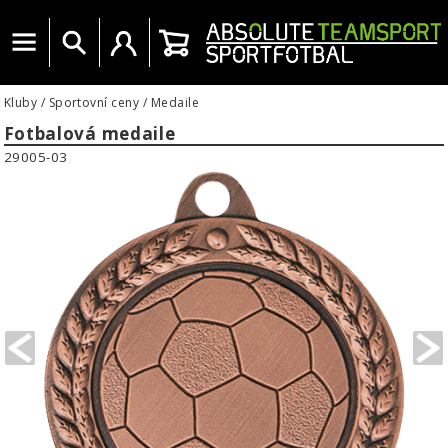
Menu
Vyhledat
Uživatelský účet
Košík
Kluby
/
Sportovní ceny
/
Medaile
Fotbalová medaile
29005-03
PREVIOUS