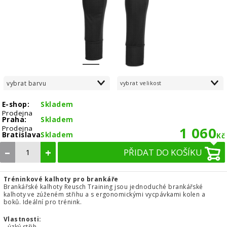
1
2
3
vybrat barvu
vybrat velikost
E-shop:
Skladem
Prodejna
Praha:
Skladem
Prodejna
1 060
Bratislava:
Skladem
Kč
–
+
PŘIDAT DO KOŠÍKU
Tréninkové kalhoty pro brankáře
Brankářské kalhoty Reusch Training jsou jednoduché brankářské
kalhoty ve zúženém střihu a s ergonomickými vycpávkami kolen a
boků. Ideální pro trénink.
Vlastnosti:
- úzký střih