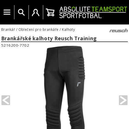
Menu
Vyhledat
Uživatelský účet
Košík
Brankář
/
Oblečení pro brankáře
/
Kalhoty
Brankářské kalhoty Reusch Training
5216200-7702
PREVIOUS