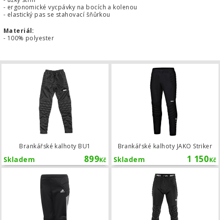
- ergonomické vycpávky na bocích a kolenou
- elastický pas se stahovací šňůrkou
Materiál:
- 100% polyester
Brankářské kalhoty BU1
Brankářské kalhoty BU1
Brankářské kalhoty JAKO Striker
899
1 150
Skladem
Skladem
Kč
Kč
Dětské brankářské 3/4 kalhoty adida