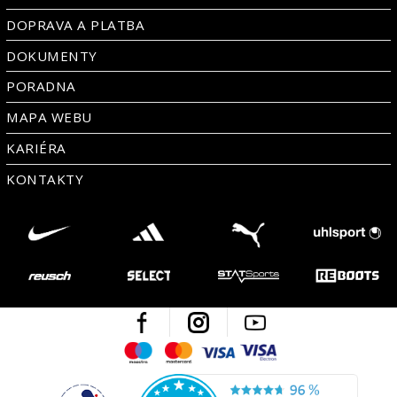
DOPRAVA A PLATBA
DOKUMENTY
PORADNA
MAPA WEBU
KARIÉRA
KONTAKTY
Facebook
Instagram
Youtube
Maestro
Mastercard
Visa
Visa Electron
Česká kvalita
Ověřen