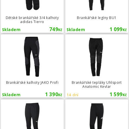
Dětské brankářské 3/4 kalhoty
Brankářské legíny BU1
adidas Tierro
749
1 099
Skladem
Skladem
Kč
Kč
Brankářské kalhoty JAKO Profi
Brankářské kalhoty JAKO Profi
Brankářské tepláky Uhlsport
Anatomic Kevlar
1 390
1 599
Skladem
14 dní
Kč
Kč
Dětské brankářské kalhoty Puma