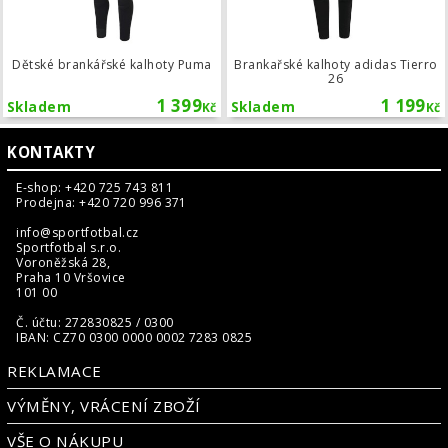
Dětské brankářské kalhoty Puma
Brankařské kalhoty adidas Tierro
26
1 399
1 199
Skladem
Skladem
Kč
Kč
KONTAKTY
E-shop: +420 725 743 811
Prodejna: +420 720 996 371
info@sportfotbal.cz
Sportfotbal s.r.o.
Voroněžská 28,
Praha 10 Vršovice
101 00
Č. účtu: 272830825 / 0300
IBAN: CZ70 0300 0000 0002 7283 0825
REKLAMACE
VÝMĚNY, VRÁCENÍ ZBOŽÍ
VŠE O NÁKUPU