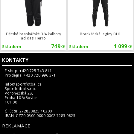
Dětské brankářské 3/4 kalhoty
Brankářské legíny BU1
adidas Tierro
749
1 099
Skladem
Skladem
Kč
Kč
KONTAKTY
E-shop: +420 725 743 811
Prodejna: +420 720 996 371
info@sportfotbal.cz
Sportfotbal s.r.o.
Voroněžská 28,
Praha 10 Vršovice
101 00
Č. účtu: 272830825 / 0300
IBAN: CZ70 0300 0000 0002 7283 0825
REKLAMACE