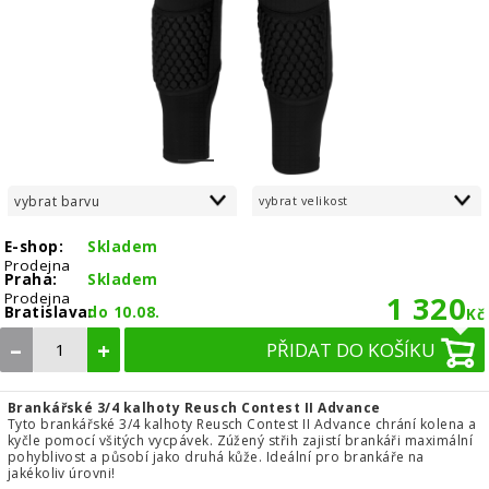
1
2
3
vybrat barvu
vybrat velikost
E-shop:
Skladem
Prodejna
Praha:
Skladem
Prodejna
1 320
Bratislava:
do 10.08.
Kč
–
+
PŘIDAT DO KOŠÍKU
Brankářské 3/4 kalhoty Reusch Contest II Advance
Tyto brankářské 3/4 kalhoty Reusch Contest II Advance chrání kolena a
kyčle pomocí všitých vycpávek. Zúžený střih zajistí brankáři maximální
pohyblivost a působí jako druhá kůže. Ideální pro brankáře na
jakékoliv úrovni!