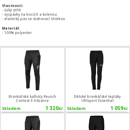
Vlastnosti:
- úzký střih
- vycpávky na bocích a kolenou
- elastický pas se stahovací šňůrkou
Materiál:
- 100% polyester
Brankářské kalhoty Reusch Contest I
Brankářské kalhoty Reusch
Dětské brankářské tepláky
Contest II Advance
Uhlsport Essential
1 320
1 059
Skladem
Skladem
Kč
Kč
Dětské brankářské kalhoty Reusch Co