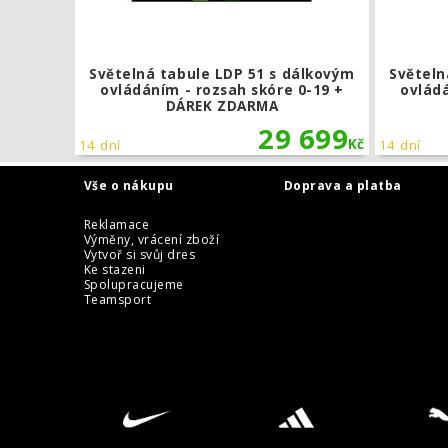
Světelná tabule LDP 51 s dálkovým
Světeln
ovládáním - rozsah skóre 0-19 +
ovládá
DÁREK ZDARMA
29 699
Kč
14 dní
14 dní
Vše o nákupu
Doprava a platba
Reklamace
Výměny, vrácení zboží
Vytvoř si svůj dres
Ke stazeni
Spolupracujeme
Teamsport