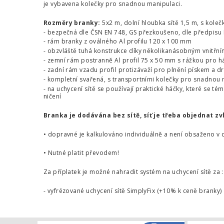
je vybavena kolečky pro snadnou manipulaci.
Rozměry branky:
5x2 m, dolní hloubka sítě 1,5 m, s koleč
- bezpečná dle ČSN EN 748, GS přezkoušeno, dle předpisu F
- rám branky z oválného Al profilu 120 x 100 mm
- obzvláště tuhá konstrukce díky několikanásobným vnitřn
- zemní rám postranně Al profil 75 x 50 mm s rážkou pro há
- zadní rám vzadu profil protizávaží pro plnění pískem a 
- kompletní svařená, s transportními kolečky pro snadnou 
- na uchycení sítě se používají praktické háčky, které se té
ničení
Branka je dodávána bez sítě, síť je třeba objednat zv
• dopravné je kalkulováno individuálně a není obsaženo v 
• Nutné platit převodem!
Za příplatek je možné nahradit systém na uchycení sítě za :
- vyfrézované uchycení sítě SimplyFix (+10% k ceně branky)