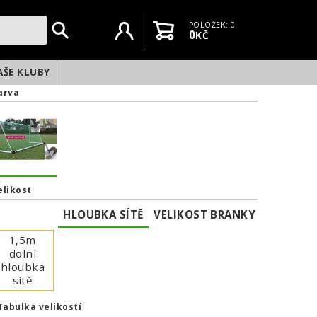
Uživatelský účet
Košík
POLOŽEK: 0
0
KČ
AŠE KLUBY
arva
elikost
HLOUBKA SÍTĚ
VELIKOST BRANKY
1,5m
dolní
hloubka
sítě
NEXT
Tabulka velikostí