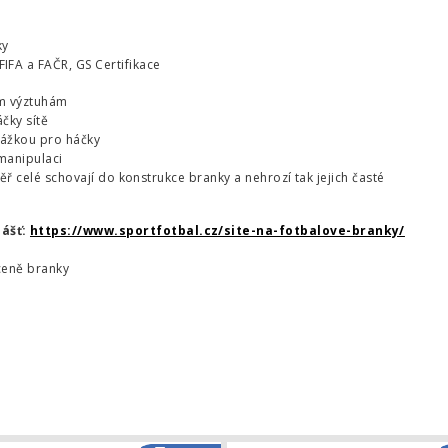
ky
IFA a FAČR, GS Certifikace
ím výztuhám
čky sítě
drážkou pro háčky
manipulaci
měř celé schovají do konstrukce branky a nehrozí tak jejich časté
lášť:
https://www.sportfotbal.cz/site-na-fotbalove-branky/
ceně branky