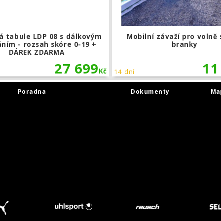
á tabule LDP 08 s dálkovým
Mobilní závaží pro volně s
ním - rozsah skóre 0-19 +
branky
DÁREK ZDARMA
27 699
11
Kč
14 dní
Poradna
Dokumenty
Ma