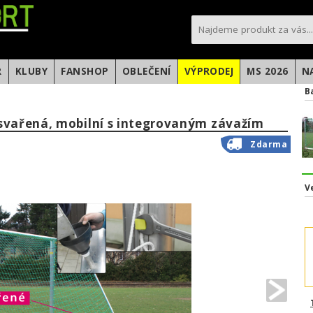
sportfotbal.cz
R
KLUBY
FANSHOP
OBLEČENÍ
VÝPRODEJ
MS 2026
N
B
svařená, mobilní s integrovaným závažím
Zdarma
V