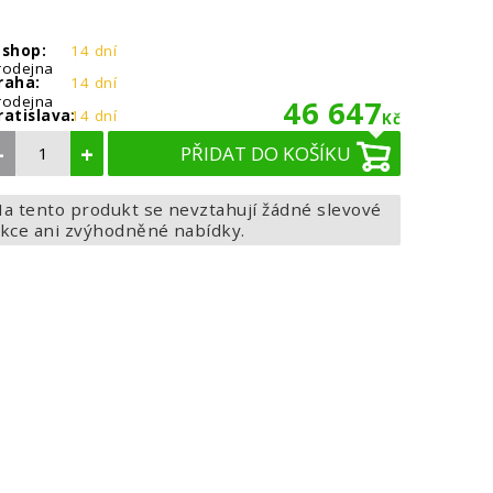
-shop:
14 dní
rodejna
raha:
14 dní
rodejna
46 647
ratislava:
14 dní
Kč
–
+
PŘIDAT DO KOŠÍKU
a tento produkt se nevztahují žádné slevové
kce ani zvýhodněné nabídky.