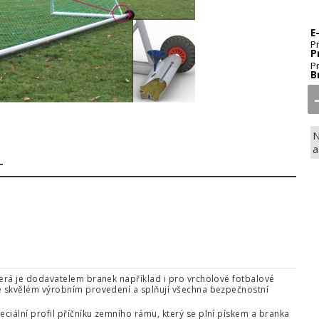
E
P
P
P
B
N
a
2
která je dodavatelem branek například i pro vrcholové fotbalové
 ve skvělém výrobním provedení a splňují všechna bezpečnostní
eciální profil příčníku zemního rámu, který se plní pískem a branka