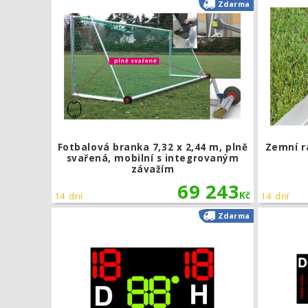
Fotbalová br
Zdarma
Fotbalová branka 7,32 x 2,44 m, plně
Zemní r
svařená, mobilní s integrovaným
závažím
69 243
Kč
14 dní
14 dní
Světelná ta
Zdarma