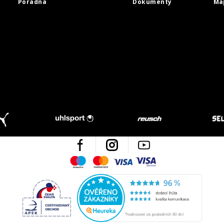
Poradna
Dokumenty
Ma
Facebook
Instagram
Youtube
Maestro
Mastercard
Visa
Visa Electron
Česká kvalita
Ověřen