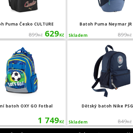
oh Puma Česko CULTURE
Batoh Puma Neymar JR
629
899
899
Kč
Kč
Kč
Skladem
Borussia Dortmund ftblARCHIVE
Školní batoh OXY GO Fotbal
lní batoh OXY GO Fotbal
Dětský batoh Nike PSG
1 749
849
Kč
Kč
Skladem