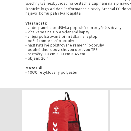
všechny tvé nezbytnosti na cestách a zapínání na zip navíc 
Ikonické logo adidas Performance a prvky Arsenal FC dotv
najevo, komu patří tvá loajalita.
Vlastnosti:
- zadní panel a podšívka popruhů z prodyšné síťoviny
- více kapes na zip a včleněné kapsy
- vnější polstrovaná přihrádka na laptop
- boční kompresní popruhy
- nastavitelné polstrované ramenní popruhy
- odolné dno s povrchovou úpravou TPE
- rozměry: 19 cm × 30 cm × 46 cm
- objem: 26,4 l
Materiál:
- 100% recyklovaný polyester
Batoh Humm