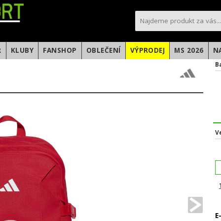
sportfotbal.cz
R
KLUBY
FANSHOP
OBLEČENÍ
VÝPRODEJ
MS 2026
N
B
V
E