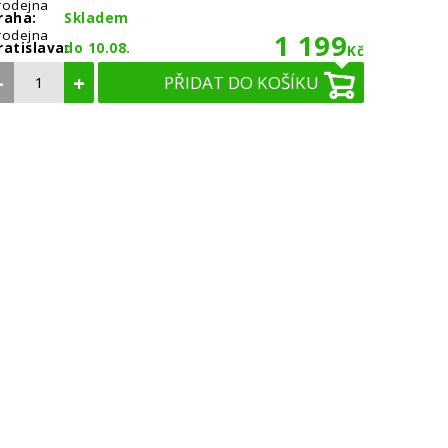
rodejna
raha:
Skladem
rodejna
1 199
ratislava:
do 10.08.
Kč
–
+
PŘIDAT DO KOŠÍKU