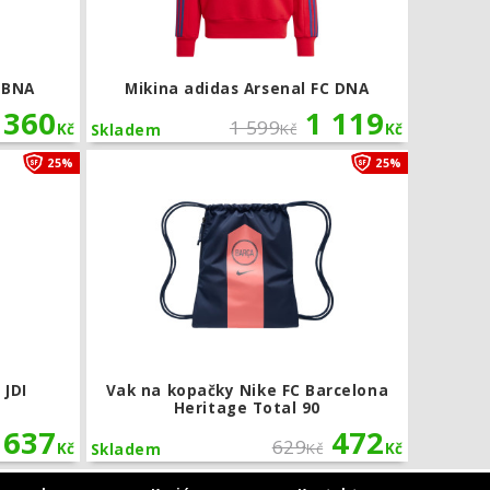
 BNA
Mikina adidas Arsenal FC DNA
360
1 119
1 599
Kč
Kč
Kč
Skladem
Dětský batoh Nike PSG JDI
Vak na kopa
25%
25%
 JDI
Vak na kopačky Nike FC Barcelona
Heritage Total 90
637
472
629
Kč
Kč
Kč
Skladem