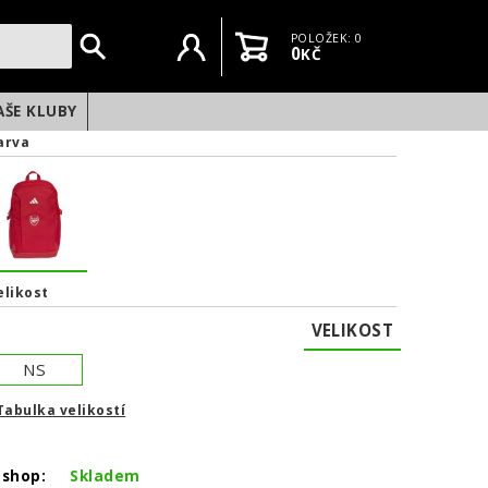
Uživatelský účet
Košík
POLOŽEK: 0
0
KČ
AŠE KLUBY
arva
elikost
VELIKOST
NS
Tabulka velikostí
NEXT
-shop:
Skladem