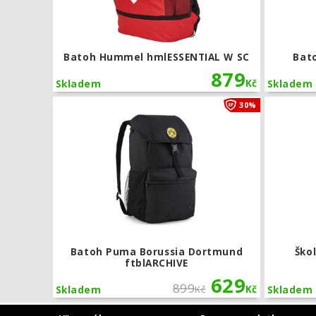
Batoh Hummel hmlESSENTIAL W SC
Bat
879
Kč
Skladem
Skladem
Batoh Puma 
30%
Batoh Puma Borussia Dortmund
Ško
ftblARCHIVE
629
899
Kč
Kč
Skladem
Skladem