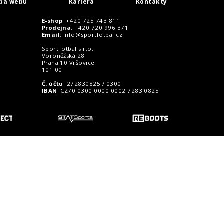
pa webu
Kariéra
Kontakty
E-shop
: +420 725 743 811
Prodejna
: +420 720 996 371
Email
:
info@sportfotbal.cz
SportFotbal s.r.o.
Voroněžská 28
Praha 10 Vršovice
101 00
Č. účtu
: 272830825 / 0300
IBAN
: CZ70 0300 0000 0002 7283 0825
o zákazníky