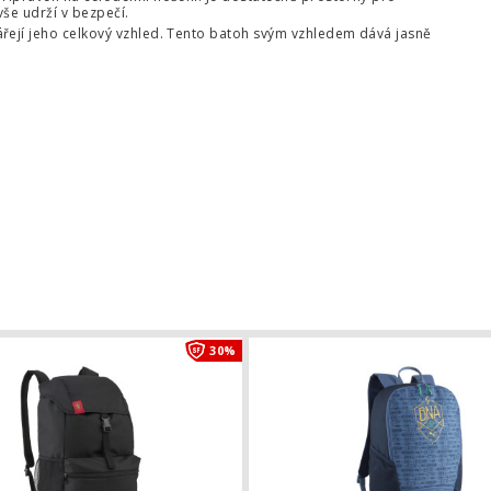
vše udrží v bezpečí.
ářejí jeho celkový vzhled. Tento batoh svým vzhledem dává jasně
el hmlESSENTIAL W SC
Batoh Puma Česko CULTURE
30%