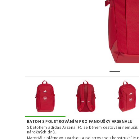
1
2
3
BATOH S POLSTROVÁNÍM PRO FANOUŠKY ARSENALU
S batohem adidas Arsenal FC se během cestování nemusíš st
náročných dnů.
Materiál s plátnovou vazbou a polstrovanou konstrukcí je 