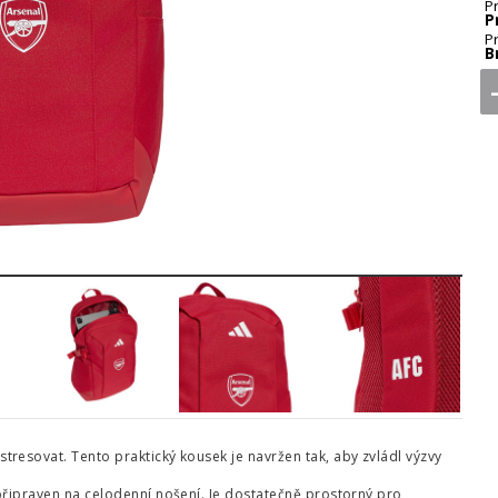
P
P
P
B
4
5
6
resovat. Tento praktický kousek je navržen tak, aby zvládl výzvy
připraven na celodenní nošení. Je dostatečně prostorný pro