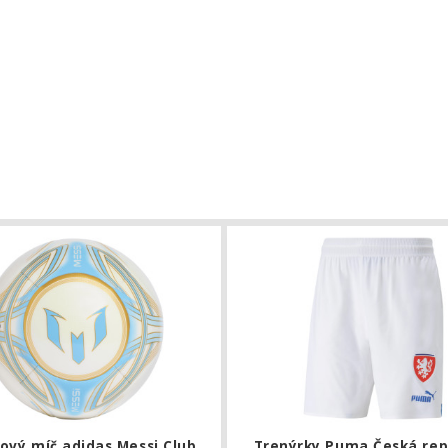
 Puma Česká Republika B2B domácí
Fotbalový míč adidas Messi Club
ový míč adidas Messi Club
Trenýrky Puma Česká rep