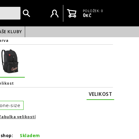
Uživatelský účet
Košík
POLOŽEK: 0
0
KČ
AŠE KLUBY
arva
elikost
VELIKOST
one-size
Tabulka velikostí
NEXT
-shop:
Skladem