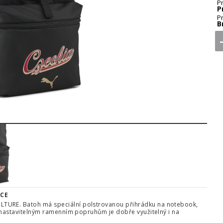
P
P
P
B
2
3
ACE
LTURE. Batoh má speciální polstrovanou přihrádku na notebook,
y nastavitelným ramenním popruhům je dobře využitelný i na