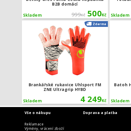
B2B domácí
500
999
Kč
Kč
Skladem
Skladem
Brankářské 
Zdarma
Brankářské rukavice Uhlsport FM
Batoh 
ZNE Ultragrip HYBD
4 249
Kč
Skladem
Skladem
Vše o nákupu
Doprava a platba
Reklamace
Výměny, vrácení zboží