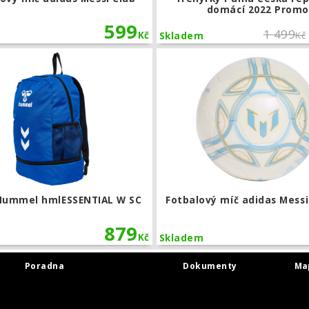
domácí 2022 Prom
599
1 499
Kč
Kč
Skladem
rukavice Uhlsport FM ZNE Ultragrip HYBD
Batoh Hummel hmlESSENTIAL W SC
Hummel hmlESSENTIAL W SC
Fotbalový míč adidas Mess
879
Kč
Skladem
Poradna
Dokumenty
Ma