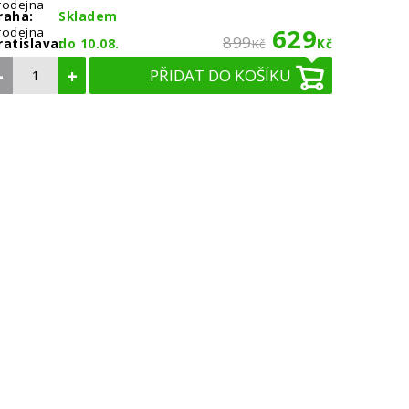
rodejna
raha:
Skladem
629
rodejna
899
ratislava:
do 10.08.
Kč
Kč
–
+
PŘIDAT DO KOŠÍKU