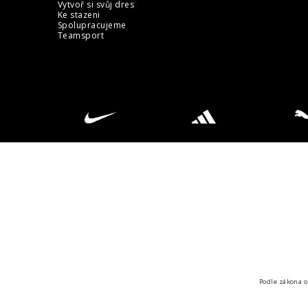
Vytvoř si svůj dres
Ke stazeni
Spolupracujeme
Teamsport
Podle zákona o