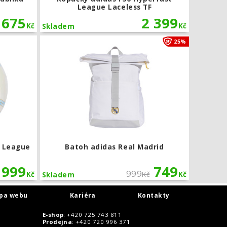
o
League Laceless TF
675
2 399
Kč
Kč
Skladem
Fotbalový míč adidas Messi League
Batoh adid
25%
i League
Batoh adidas Real Madrid
999
749
999
Kč
Kč
Kč
Skladem
pa webu
Kariéra
Kontakty
E-shop
: +420 725 743 811
Prodejna
: +420 720 996 371