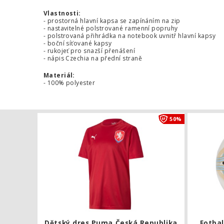
Vlastnosti:
- prostorná hlavní kapsa se zapínáním na zip
- nastavitelné polstrované ramenní popruhy
- polstrovaná přihrádka na notebook uvnitř hlavní kapsy
- boční síťované kapsy
- rukojeť pro snazší přenášení
- nápis Czechia na přední straně
Materiál:
- 100% polyester
Dětský dres
50%
Dětský dres Puma Česká Republika
Fotbal