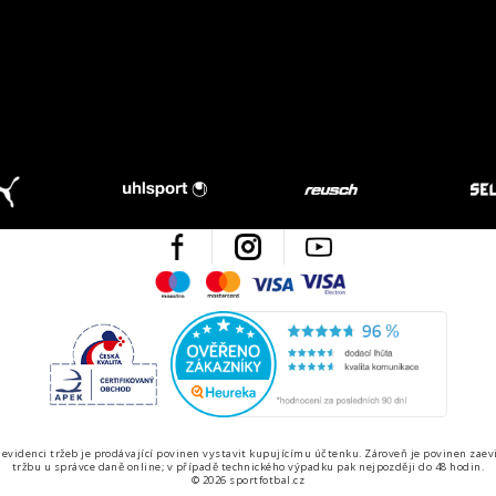
Facebook
Instagram
Youtube
Maestro
Mastercard
Visa
Visa Electron
Česká kvalita
Ověřen
 evidenci tržeb je prodávající povinen vystavit kupujícímu účtenku. Zároveň je povinen zaev
tržbu u správce daně online; v případě technického výpadku pak nejpozději do 48 hodin.
© 2026 sportfotbal.cz