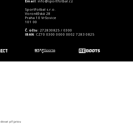
Email
:
info@sportfotbal.cz
SportFotbal s.r.o.
Voroněžská 28
Praha 10 Vršovice
101 00
Č. účtu
: 272830825 / 0300
IBAN
: CZ70 0300 0000 0002 7283 0825
o zákazníky
idovat přijatou