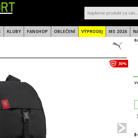
sportfotbal.cz
R
KLUBY
FANSHOP
OBLEČENÍ
VÝPRODEJ
MS 2026
N
B
30%
V
E