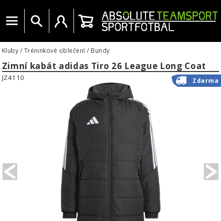
Menu
Vyhledat
Uživatelský účet
Košík
Kluby
/
Tréninkové oblečení
/
Bundy
Zimní kabát adidas Tiro 26 League Long Coat
JZ4110
Zdarma
PREVIOUS