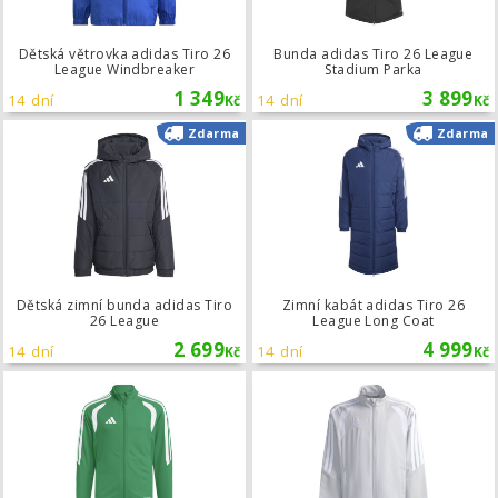
Dětská větrovka adidas Tiro 26
Bunda adidas Tiro 26 League
League Windbreaker
Stadium Parka
1 349
3 899
14 dní
14 dní
Kč
Kč
Dětská zimní bunda adidas Tiro 26 
Zdarma
Zdarma
Dětská zimní bunda adidas Tiro
Zimní kabát adidas Tiro 26
26 League
League Long Coat
2 699
4 999
14 dní
14 dní
Kč
Kč
Dětská tréninková bunda adidas Tir