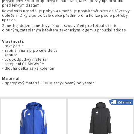
Je vyrobený z vodoodpudivých materiálů, takže poskytuje ochranu
před lehkým deštěm.
Rovný střih usnadňuje pohyb a umožňuje nosit kabát přes další vrstvy
oblečení. Díky zipu po celé délce předního dílu ho lze podle potřeby
upravit.
Zanechej dojem a nech vyniknout svou vášeň pro fotbal s tímto
dlouhým, zatepleným kabátem s ikonickým logem 3 proužků adidas.
Vlastnosti:
- rovný střih
- zapínání na zip po celé délce
- kapuce
- vodoodpudivý materiál
- zateplení CLIMAWARM
- dlouhá délka až ke kolenům
Materiál:
- ripstopový materiál: 100% recyklovaný polyester
Dětská větrovka adidas Tiro 26 Lea
Zdarma