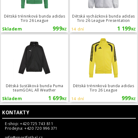
Dětská tréninková bunda adidas
Dětská vycházková bunda adidas
Tiro 26 League
Tiro 26 League Presentation
999
1 199
Skladem
14 dní
Kč
Kč
Dětská šusťáková bunda Puma team
Dětská šusťáková bunda Puma
Dětská tréninková bunda adidas
teamGOAL All Weather
Tiro 26 League
1 699
999
Skladem
14 dní
Kč
Kč
KONTAKTY
E-shop: +420 725 743 811
Prodejna: +420 720 996 371
info@sportfotbal.cz