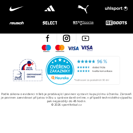
Facebook
Instagram
Youtube
Maestro
Mastercard
Visa
Visa Electron
Česká kvalita
Ověřen
Podle zákona o evidenci tržeb je prodávající povinen vystavit kupujícímu účtenku. Zároveň
je povinen zaevidovat přijatou tržbu u správce daně online; v případě technického výpadku
pak nejpozději do 48 hodin.
© 2026 sportfotbal.cz