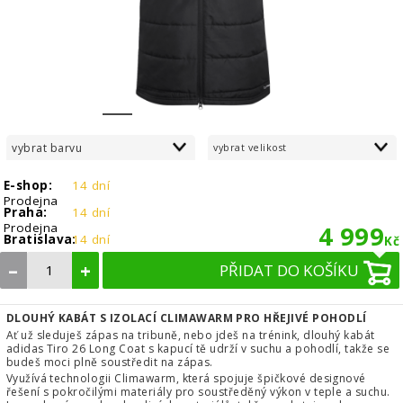
1
2
3
4
5
6
vybrat barvu
vybrat velikost
E-shop:
14 dní
Prodejna
Praha:
14 dní
Prodejna
4 999
Bratislava:
14 dní
Kč
–
+
PŘIDAT DO KOŠÍKU
DLOUHÝ KABÁT S IZOLACÍ CLIMAWARM PRO HŘEJIVÉ POHODLÍ
Ať už sleduješ zápas na tribuně, nebo jdeš na trénink, dlouhý kabát
adidas Tiro 26 Long Coat s kapucí tě udrží v suchu a pohodlí, takže se
budeš moci plně soustředit na zápas.
Využívá technologii Climawarm, která spojuje špičkové designové
řešení s pokročilými materiály pro soustředěný výkon v teple a suchu.