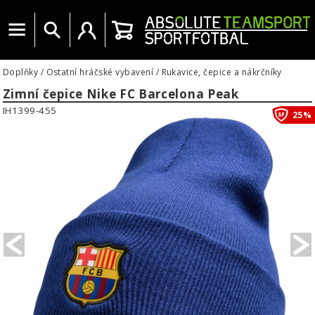
Menu
Vyhledat
Uživatelský účet
Košík
Doplňky
/
Ostatní hráčské vybavení
/
Rukavice, čepice a nákrčníky
Zimní čepice Nike FC Barcelona Peak
IH1399-455
25%
PREVIOUS