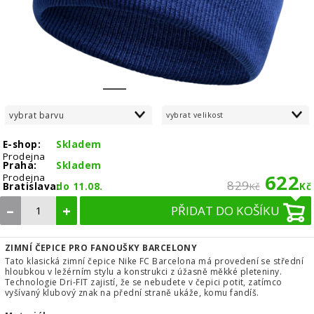
1
2
3
4
vybrat barvu
vybrat velikost
E-shop:
Skladem
Prodejna
Praha:
Skladem
622
Prodejna
829
Bratislava:
do 11.08.
Kč
Kč
–
+
PŘIDAT DO KOŠÍKU
ZIMNÍ ČEPICE PRO FANOUŠKY BARCELONY
Tato klasická zimní čepice Nike FC Barcelona má provedení se střední
hloubkou v ležérním stylu a konstrukci z úžasně měkké pleteniny.
Technologie Dri-FIT zajistí, že se nebudete v čepici potit, zatímco
vyšívaný klubový znak na přední straně ukáže, komu fandíš.