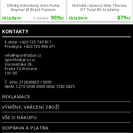
Dětský tréninkový dres Puma
Hráčské rukavice Nike Therma-
Neymar JR Brazil Passion
FIT Total 90 Academy
909
879
Skladem
1 299
Skladem
Kč
Kč
Kč
KONTAKTY
E-shop: +420 725 743 811
Prodejna: +420 720 996 371
info@sportfotbal.cz
Sportfotbal s.r.o.
Voroněžská 28,
Praha 10 Vršovice
101 00
Č. účtu: 272830825 / 0300
IBAN: CZ70 0300 0000 0002 7283 0825
REKLAMACE
VÝMĚNY, VRÁCENÍ ZBOŽÍ
VŠE O NÁKUPU
DOPRAVA A PLATBA