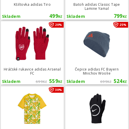
Kšiltovka adidas Tiro
Batoh adidas Classic Tape
Lamine Yamal
499
799
Skladem
Skladem
Kč
Kč
Hráčské rukavice adidas Arsenal FC
20%
25%
Hráčské rukavice adidas Arsenal
Čepice adidas FC Bayern
FC
Mnichov Woolie
559
524
Skladem
699
Skladem
699
Kč
Kč
Kč
Kč
Dětský tréninkový dres Puma Neymar 
30%