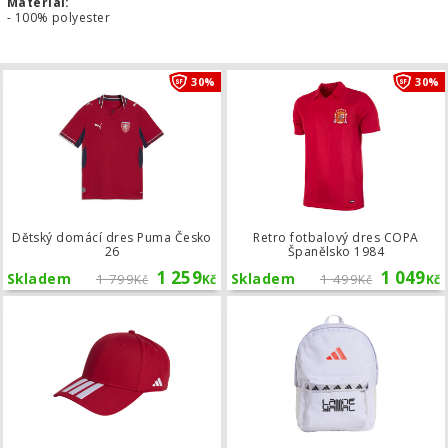
Materiál:
- 100% polyester
Dětský domácí dres Puma Česko 26
30%
30%
Dětský domácí dres Puma Česko
Retro fotbalový dres COPA
26
Španělsko 1984
1 259
1 049
Skladem
1 799
Skladem
1 499
Kč
Kč
Kč
Kč
Kšiltovka adidas Tiro