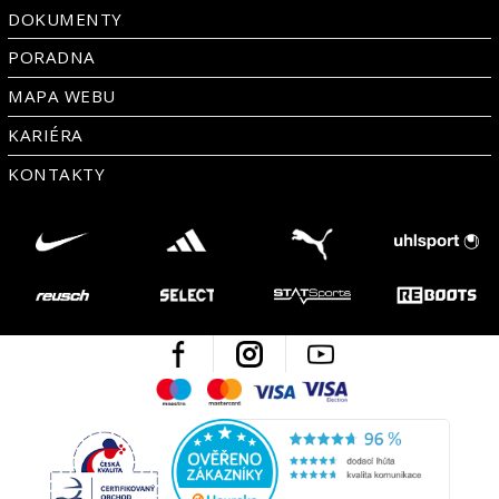
DOKUMENTY
PORADNA
MAPA WEBU
KARIÉRA
KONTAKTY
Facebook
Instagram
Youtube
Maestro
Mastercard
Visa
Visa Electron
Česká kvalita
Ověřen