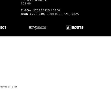
101 00
Č. účtu
: 272830825 / 0300
IBAN
: CZ70 0300 0000 0002 7283 0825
o zákazníky
idovat přijatou