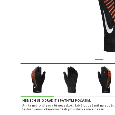
1
2
NENECH SE ODRADIT ŠPATNÝM POČASÍM.
Ani ta nejhorší zima tě nezaskočí, když budeš mít na sobě 
texturovanou dlaňovou částí jsou kluzké míče passé.