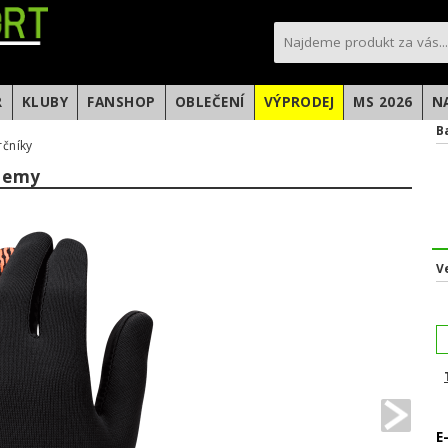
sportfotbal.cz
R
KLUBY
FANSHOP
OBLEČENÍ
VÝPRODEJ
MS 2026
N
B
rčníky
ademy
V
E