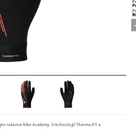
P
P
P
B
3
4
5
tyto rukavice Nike Academy. S technologií Therma-FIT a