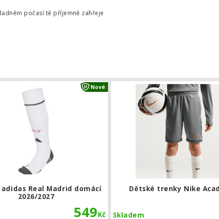
chladném počasí tě příjemně zahřeje
C Barcelona
Stulpny adidas Real Madrid domácí 
Nové
 adidas Real Madrid domácí
Dětské trenky Nike Ac
2026/2027
549
Kč
Skladem