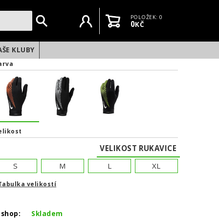
Uživatelský účet
Košík
POLOŽEK: 0
0
KČ
AŠE KLUBY
arva
elikost
VELIKOST RUKAVICE
S
M
L
XL
Tabulka velikostí
NEXT
-shop:
Skladem