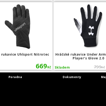
idas Tiro
Hráčské rukavice Uhlsport Nitrotec
 rukavice Uhlsport Nitrotec
Hráčské rukavice Under Arm
Player's Glove 2.0
669
799
Kč
Kč
Skladem
Poradna
Dokumenty
Ma