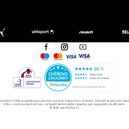
Facebook
Instagram
Youtube
Maestro
Mastercard
Visa
Visa Electron
Česká kvalita
Ověřen
 evidenci tržeb je prodávající povinen vystavit kupujícímu účtenku. Zároveň je povinen zaev
tržbu u správce daně online; v případě technického výpadku pak nejpozději do 48 hodin.
© 2026 sportfotbal.cz