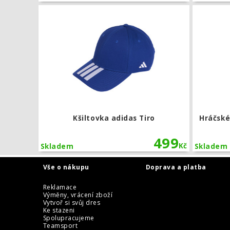
Kšiltovka ad
Kšiltovka adidas Tiro
Hráčské
499
Kč
Skladem
Skladem
Vše o nákupu
Doprava a platba
Reklamace
Výměny, vrácení zboží
Vytvoř si svůj dres
Ke stazeni
Spolupracujeme
Teamsport