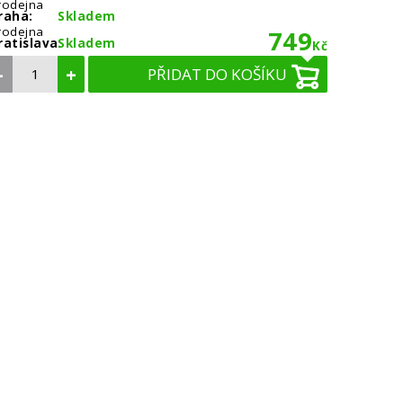
rodejna
raha:
Skladem
rodejna
749
ratislava:
Skladem
Kč
–
+
PŘIDAT DO KOŠÍKU