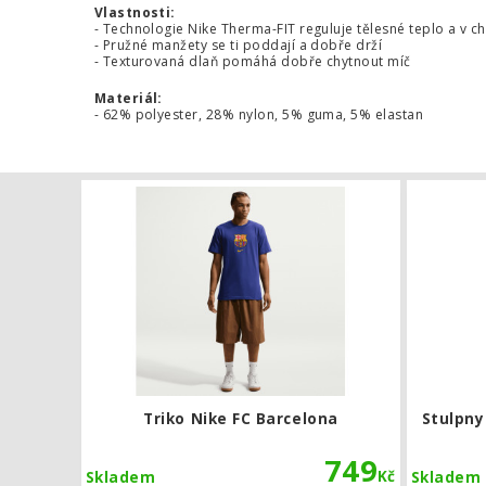
Vlastnosti:
- Technologie Nike Therma-FIT reguluje tělesné teplo a v 
- Pružné manžety se ti poddají a dobře drží
- Texturovaná dlaň pomáhá dobře chytnout míč
Materiál:
- 62% polyester, 28% nylon, 5% guma, 5% elastan
Triko Nike F
Triko Nike FC Barcelona
Stulpny
749
Kč
Skladem
Skladem