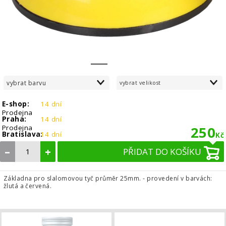
1
2
vybrat barvu
vybrat velikost
E-shop:
14 dní
Prodejna
Praha:
14 dní
Prodejna
250
Bratislava:
14 dní
Kč
–
+
PŘIDAT DO KOŠÍKU
Základna pro slalomovou tyč průměr 25mm. - provedení v barvách:
žlutá a červená.
Regenerační nápoj Penco AFTER ACT