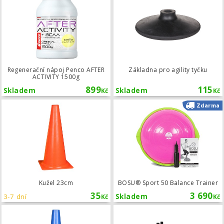
Regenerační nápoj Penco AFTER
Základna pro agility tyčku
ACTIVITY 1500g
899
115
Skladem
Skladem
Kč
Kč
Kužel 23cm
Zdarma
Kužel 23cm
BOSU® Sport 50 Balance Trainer
35
3 690
3-7 dní
Skladem
Kč
Kč
Kužel 23cm