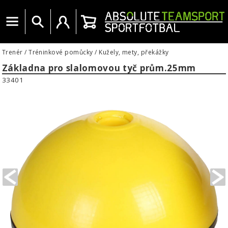
Menu
Vyhledat
Uživatelský účet
Košík
Trenér
/
Tréninkové pomůcky
/
Kužely, mety, překážky
Základna pro slalomovou tyč prům.25mm
33401
PREVIOUS