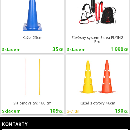
Kužel 23cm
Závěsný systém Sidea FLYING
Pro
35
1 990
Skladem
Skladem
Kč
Kč
Slalomová tyč 160 cm
Slalomová tyč 160 cm
Kužel s otvory 46cm
109
130
Skladem
3-7 dní
Kč
Kč
KONTAKTY