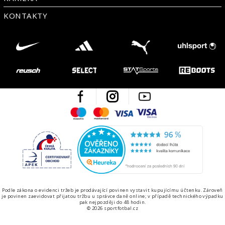
KONTAKTY
Facebook
Instagram
Youtube
Maestro
Mastercard
Visa
Visa Electron
Česká kvalita
Ověřen
Podle zákona o evidenci tržeb je prodávající povinen vystavit kupujícímu účtenku. Zároveň
je povinen zaevidovat přijatou tržbu u správce daně online; v případě technického výpadku
pak nejpozději do 48 hodin.
© 2026 sportfotbal.cz