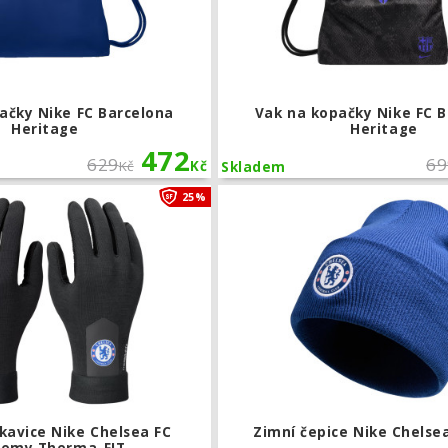
ačky Nike FC Barcelona
Vak na kopačky Nike FC 
Heritage
Heritage
472
629
69
Kč
Kč
Skladem
Hráčské rukavice Nike Chelsea FC Ac
25%
kavice Nike Chelsea FC
Zimní čepice Nike Chelse