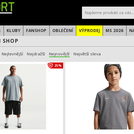
sportfotbal.cz
R
KLUBY
FANSHOP
OBLEČENÍ
VÝPRODEJ
MS 2026
N
N SHOP
Nejlevnější
Nejdražší
Nejnovější
Největší sleva
Triko Nike Chelsea FC
25%