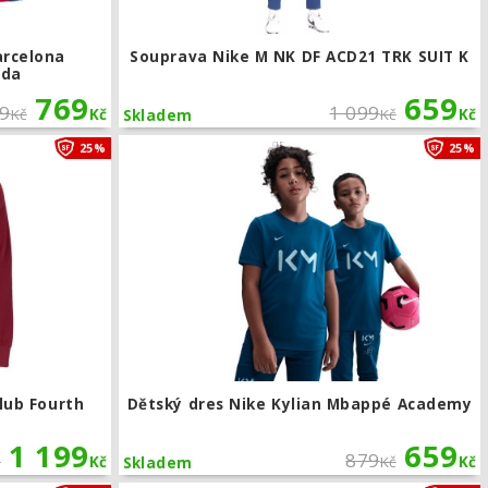
arcelona
Souprava Nike M NK DF ACD21 TRK SUIT K
ada
769
659
99
1 099
Kč
Kč
Kč
Kč
Skladem
ona Club Fourth
Mikina Nike FC Barcelona Club Fourth
25%
25%
lub Fourth
Dětský dres Nike Kylian Mbappé Academy
1 199
659
879
č
Kč
Kč
Kč
Skladem