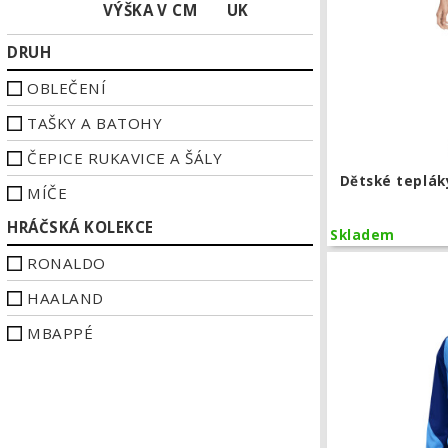
VÝŠKA V CM
UK
DRUH
OBLEČENÍ
TAŠKY A BATOHY
ČEPICE RUKAVICE A ŠÁLY
Dětské teplák
MÍČE
HRÁČSKÁ KOLEKCE
Skladem
RONALDO
HAALAND
MBAPPÉ