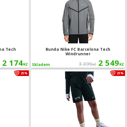
ona Tech
Bunda Nike FC Barcelona Tech
Windrunner
2 174
2 549
3 399
č
Kč
Kč
Kč
Skladem
ona Air
Dětské tepláky Nike Kylian Mbappé Club Fleece
25%
25%