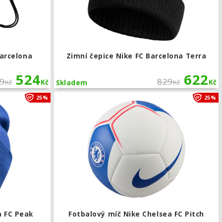
Barcelona
Zimní čepice Nike FC Barcelona Terra
524
622
9
829
Kč
Kč
Kč
Kč
Skladem
ademy Therma-FIT
Zimní čepice Nike Chelsea FC Peak
25%
25%
a FC Peak
Fotbalový míč Nike Chelsea FC Pitch