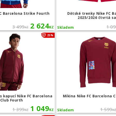
C Barcelona Strike Fourth
Dětské trenky Nike FC B
2025/2026 čtvrtá s
2 624
3 499
1 0
Kč
Kč
Skladem
Dětská mikina s kapucí Nike FC Barcel
25%
s kapucí Nike FC Barcelona
Mikina Nike FC Barcelona C
Club Fourth
1 049
1 399
1 599
Kč
Kč
K
Skladem