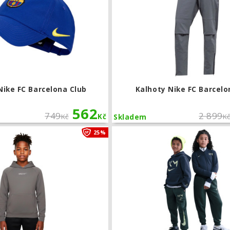
Nike FC Barcelona Club
Kalhoty Nike FC Barcel
562
749
2 899
Kč
Kč
K
Skladem
Dětská mikina s kapucí Nike FC Barcel
25%