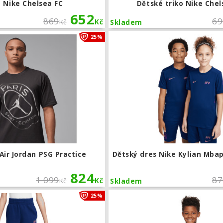
o Nike Chelsea FC
Dětské triko Nike Chel
652
869
69
Kč
Kč
Skladem
Triko Nike Air Jordan PSG Practice
25%
Air Jordan PSG Practice
Dětský dres Nike Kylian Mb
824
1 099
87
Kč
Kč
Skladem
Dětské tepláky Nike Kylian Mbappé Cl
25%