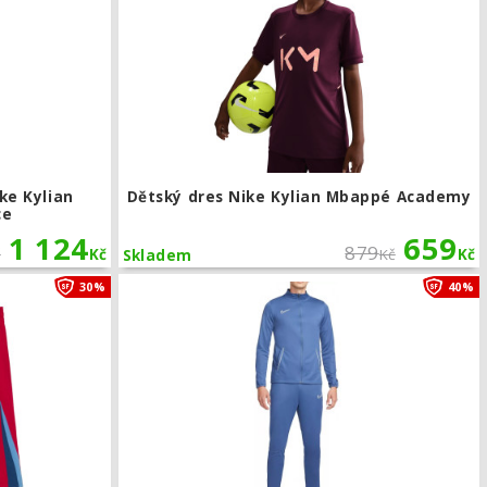
ke Kylian
Dětský dres Nike Kylian Mbappé Academy
ce
1 124
659
879
č
Kč
Kč
Kč
Skladem
h
Dětské trenky Nike FC Barcelona 2025/2026 čtvrtá sada
30%
40%