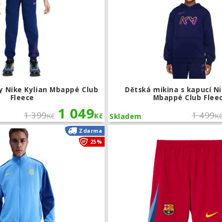
y Nike Kylian Mbappé Club
Dětská mikina s kapucí Ni
Fleece
Mbappé Club Flee
1 049
1 399
1 499
Kč
Kč
K
Skladem
Bunda Nike FC Barcelona Strike Fourt
Zdarma
25%