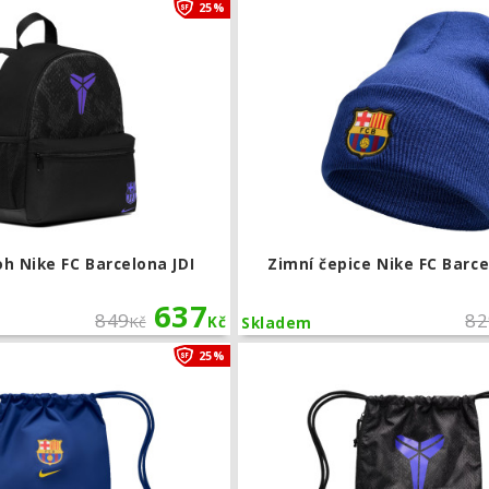
Dětský batoh Nike FC Barcelona JDI
25%
h Nike FC Barcelona JDI
Zimní čepice Nike FC Barc
637
849
82
Kč
Kč
Skladem
Vak na kopačky Nike FC Barcelona Her
25%