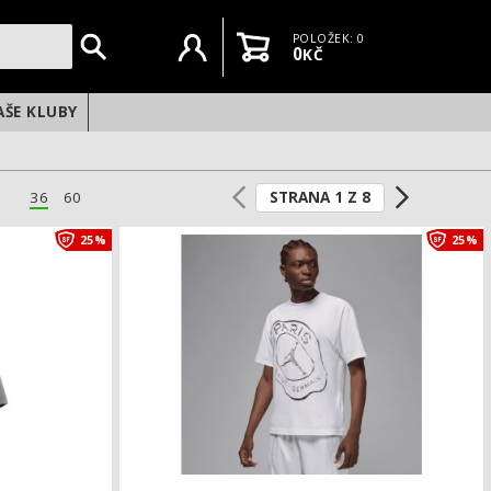
Uživatelský účet
Košík
POLOŽEK: 0
0
KČ
AŠE KLUBY
STRANA 1 Z 8
36
60
Dětské triko Nike Chelsea FC
25%
25%