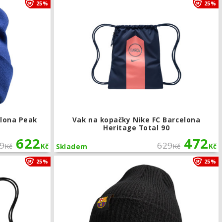
Zimní čepice Nike FC Barcelona Peak
25%
25%
elona Peak
Vak na kopačky Nike FC Barcelona
Heritage Total 90
622
472
9
629
Kč
Kč
Kč
Kč
Skladem
itage
Vak na kopačky Nike FC Barcelona Heritage
25%
25%