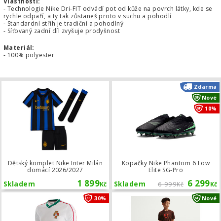
Vlastnosti:
- Technologie Nike Dri-FIT odvádí pot od kůže na povrch látky, kde se
rychle odpaří, a ty tak zůstaneš proto v suchu a pohodlí
- Standardní střih je tradiční a pohodlný
- Síťovaný zadní díl zvyšuje prodyšnost
Materiál:
- 100% polyester
Dětský komplet Nike Inter Milán do
Zdarma
Nové
10%
Dětský komplet Nike Inter Milán
Kopačky Nike Phantom 6 Low
domácí 2026/2027
Elite SG-Pro
1 899
6 299
Skladem
Skladem
6 999
Kč
Kč
Kč
Retro fotbalový dres COPA Portugal
30%
Nové