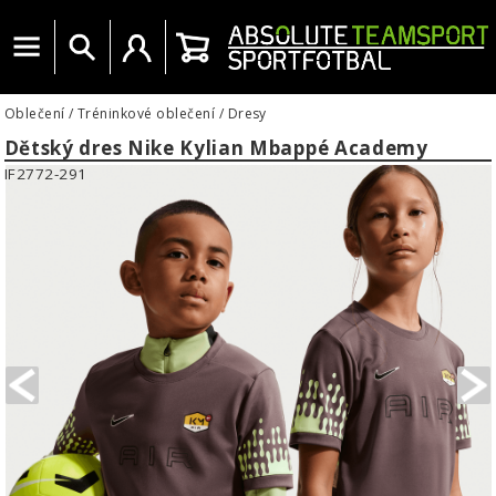
Menu
Vyhledat
Uživatelský účet
Košík
Oblečení
/
Tréninkové oblečení
/
Dresy
Dětský dres Nike Kylian Mbappé Academy
IF2772-291
PREVIOUS