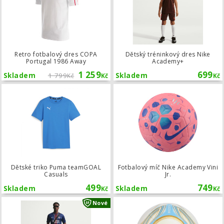
Retro fotbalový dres COPA
Dětský tréninkový dres Nike
Portugal 1986 Away
Academy+
1 259
699
Skladem
1 799
Skladem
Kč
Kč
Kč
Dětské triko Puma teamGOAL Casual
Dětské triko Puma teamGOAL
Fotbalový míč Nike Academy Vini
Casuals
Jr.
499
749
Skladem
Skladem
Kč
Kč
Tepláky Nike PSG Club
Nové