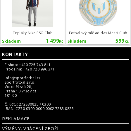
Tepláky Nike PSG Club
Fotbalový míč adidas Messi Club
1 499
599
Skladem
Skladem
Kč
Kč
KONTAKTY
E-shop: +420 725 743 811
Prodejna: +420 720 996 371
info@sportfotbal.cz
Sportfotbal s.r.o.
Voroněžská 28,
Praha 10 Vršovice
101 00
Č. účtu: 272830825 / 0300
IBAN: CZ70 0300 0000 0002 7283 0825
REKLAMACE
VÝMĚNY, VRÁCENÍ ZBOŽÍ