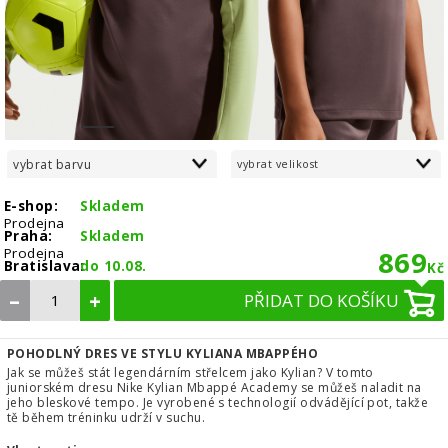
1
2
3
4
5
6
7
8
vybrat barvu
vybrat velikost
E-shop:
Skladem
Prodejna
Praha:
Skladem
Prodejna
869
Bratislava:
do 10.08.
Kč
–
+
PŘIDAT DO KOŠÍKU
POHODLNÝ DRES VE STYLU KYLIANA MBAPPÉHO
Jak se můžeš stát legendárním střelcem jako Kylian? V tomto
juniorském dresu Nike Kylian Mbappé Academy se můžeš naladit na
jeho bleskové tempo. Je vyrobené s technologií odvádějící pot, takže
tě během tréninku udrží v suchu.