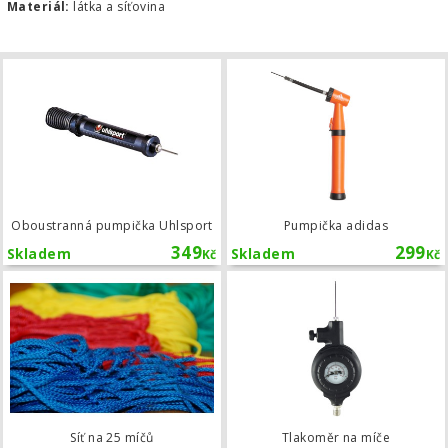
Materiál:
látka a síťovina
Oboustranná pumpička Uhlsport
Oboustranná pumpička Uhlsport
Pumpička adidas
349
299
Skladem
Skladem
Kč
Kč
Síť na 25 míčů
Síť na 25 míčů
Tlakoměr na míče