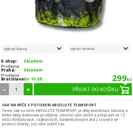
vybrat barvu
vybrat velikost
E-shop:
Skladem
Prodejna
Praha:
Skladem
Prodejna
299
Bratislava:
do 10.08.
Kč
–
+
PŘIDAT DO KOŠÍKU
VAK NA MÍČE S POTISKEM ABSOLUTE TEAMSPORT
Tento vak na míče ABSOLUTE TEAMSPORT je díky kombinaci síťoviny a
lehké látky dokonale prodyšný. Umožní vám uložit a přepravit až 12
míčů (fotbalových, ragbyových, basketbalových atd.). Uzavírá se
pomocí šňůrky, což vám ušetří čas.