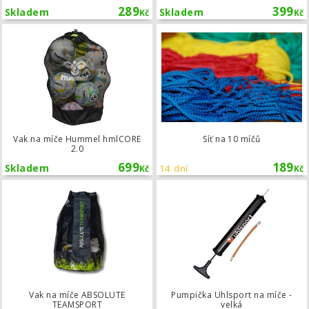
289
399
Skladem
Skladem
Kč
Kč
Vak na míče Hummel hmlCORE 2.0
Vak na míče Hummel hmlCORE
Síť na 10 míčů
2.0
699
189
Skladem
14 dní
Kč
Kč
Vak na míče ABSOLUTE TEAMSPORT
Vak na míče ABSOLUTE
Pumpička Uhlsport na míče -
TEAMSPORT
velká