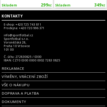
299
349
Skladem
Skladem
Kč
Kč
KONTAKTY
E-shop: +420 725 743 811
Prodejna: +420 720 996 371
info@sportfotbal.cz
Sportfotbal s.r.o.
Voroněžská 28,
Praha 10 Vršovice
101 00
Č. účtu: 272830825 / 0300
IBAN: CZ70 0300 0000 0002 7283 0825
REKLAMACE
VÝMĚNY, VRÁCENÍ ZBOŽÍ
VŠE O NÁKUPU
DOPRAVA A PLATBA
DOKUMENTY