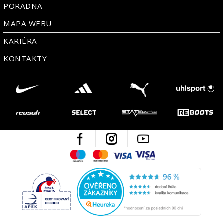
PORADNA
MAPA WEBU
KARIÉRA
KONTAKTY
Facebook
Instagram
Youtube
Maestro
Mastercard
Visa
Visa Electron
Česká kvalita
Ověřen