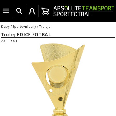
Menu
Vyhledat
Uživatelský účet
Košík
Kluby
/
Sportovní ceny
/
Trofeje
Trofej EDICE FOTBAL
23009-01