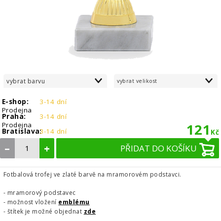
vybrat barvu
vybrat velikost
E-shop:
3-14 dní
Prodejna
Praha:
3-14 dní
Prodejna
121
Bratislava:
3-14 dní
Kč
–
+
PŘIDAT DO KOŠÍKU
Fotbalová trofej ve zlaté barvě na mramorovém podstavci.
- mramorový podstavec
- možnost vložení
emblému
- štítek je možné objednat
zde