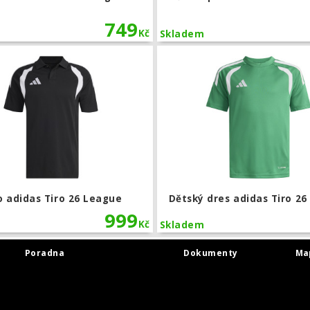
749
Kč
Skladem
 Tiro 26 League
Polo adidas Tiro 26 League
o adidas Tiro 26 League
Dětský dres adidas Tiro 2
999
Kč
Skladem
Poradna
Dokumenty
Ma