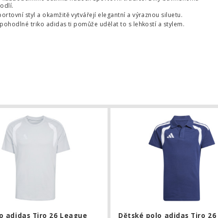
odlí.
ortovní styl a okamžitě vytvářejí elegantní a výraznou siluetu.
 pohodlné triko adidas ti pomůže udělat to s lehkostí a stylem.
dres adidas Jude Bellingham
Triko adidas Tiro 26 League
o adidas Tiro 26 League
Dětské polo adidas Tiro 2