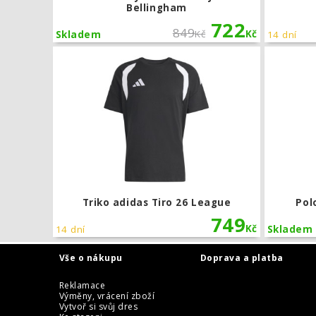
Bellingham
722
849
Kč
Kč
Skladem
14 dní
Triko adidas
Triko adidas Tiro 26 League
Pol
749
Kč
14 dní
Skladem
Vše o nákupu
Doprava a platba
Reklamace
Výměny, vrácení zboží
Vytvoř si svůj dres