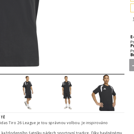
E
P
P
P
B
4
5
6
7
ŠTĚ
adidas Tiro 26 League je tou správnou volbou. Je inspirováno
ho každodenního šatníku nádech sportovní tradice. Díky bavlněnému