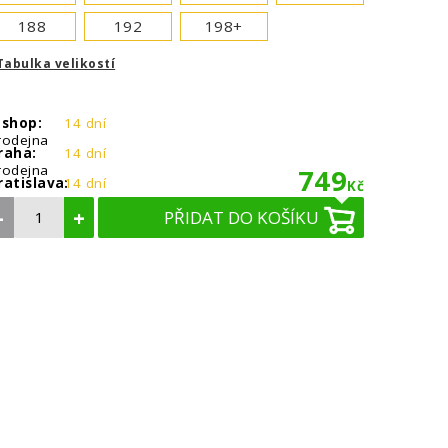
188
192
198+
Tabulka velikostí
-shop:
14 dní
rodejna
raha:
14 dní
rodejna
749
ratislava:
14 dní
Kč
–
+
PŘIDAT DO KOŠÍKU