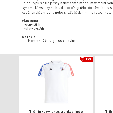
úpletu typu single jersey nabízí tento model maximální poh
Dynamické vsadky na hrudi obepínají tělo, dodávají triku sp
Ať už fandíš z tribuny nebo si užíváš den mimo fotbal, toto
Vlastnosti:
- rovný střih
- kulatý výstřih
Materiál:
- jednostranný žerzej, 100% bavlna
Tréninkový 
15%
Tréninkový dres adidas Jude
Trik