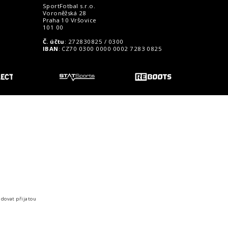
SportFotbal s.r.o.
Voroněžská 28
Praha 10 Vršovice
101 00
Č. účtu
: 272830825 / 0300
IBAN
: CZ70 0300 0000 0002 7283 0825
o zákazníky
idovat přijatou