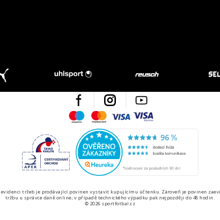
Facebook
Instagram
Youtube
Maestro
Mastercard
Visa
Visa Electron
Česká kvalita
Ověřen
 evidenci tržeb je prodávající povinen vystavit kupujícímu účtenku. Zároveň je povinen zaev
tržbu u správce daně online; v případě technického výpadku pak nejpozději do 48 hodin.
© 2026 sportfotbal.cz