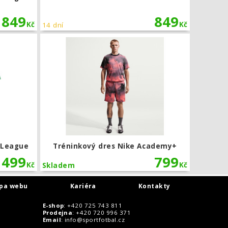
849
849
Kč
Kč
14 dní
Dětský dres adidas Tiro 26 League
Tréninkový
6 League
Tréninkový dres Nike Academy+
499
799
Kč
Kč
Skladem
pa webu
Kariéra
Kontakty
E-shop
: +420 725 743 811
Prodejna
: +420 720 996 371
Email
:
info@sportfotbal.cz