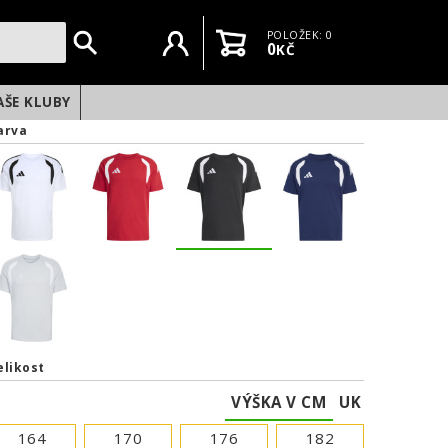
Uživatelský účet
Košík
POLOŽEK: 0
0
KČ
AŠE KLUBY
arva
elikost
VÝŠKA V CM
UK
NEXT
164
170
176
182