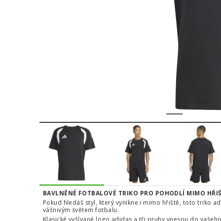
1
2
3
BAVLNĚNÉ FOTBALOVÉ TRIKO PRO POHODLÍ MIMO HŘI
Pokud hledáš styl, který vynikne i mimo hřiště, toto triko 
vášnivým světem fotbalu.
Klasické vyšívané logo adidas a tři pruhy vnesou do vaše