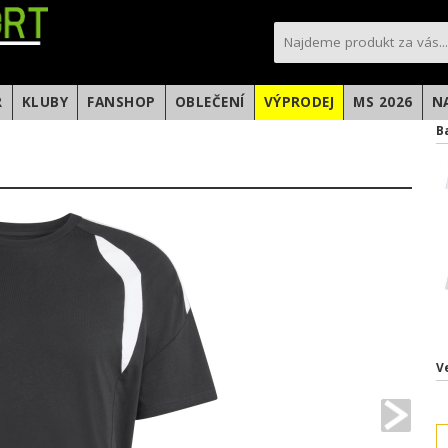
sportfotbal.cz
R
KLUBY
FANSHOP
OBLEČENÍ
VÝPRODEJ
MS 2026
N
B
V